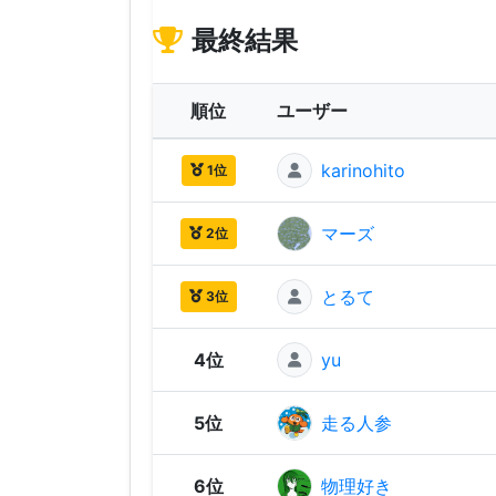
最終結果
順位
ユーザー
karinohito
1位
マーズ
2位
とるて
3位
4位
yu
5位
走る人参
6位
物理好き