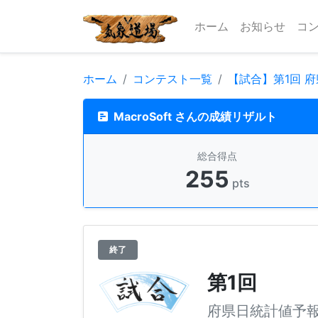
ホーム
お知らせ
コ
ホーム
コンテスト一覧
【試合】第1回 
MacroSoft さんの成績リザルト
総合得点
255
pts
終了
第1回
府県日統計値予