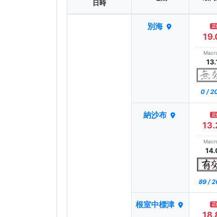
日時
別海
正
19.
Macr
13.
0 / 
納沙布
正
13.
Macr
14.
89 / 
根室中標津
正
18.