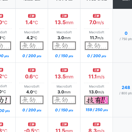
解
正解
正解
正解
0
1.4
13.5
7.0
℃
℃
mm
m/s
oSoft
MacroSoft
MacroSoft
MacroSoft
0
1
4.2
3.0
11.7
℃
℃
mm
m/s
/ 750 pt
200
0 / 200
0 / 150
0 / 200
pts
pts
pts
pts
解
正解
正解
正解
2
0.6
13.5
11.1
℃
℃
mm
m/s
oSoft
MacroSoft
MacroSoft
MacroSoft
248
0
4.0
3.0
13.0
℃
℃
mm
m/s
/ 800 pt
159 / 250
0 / 200
0 / 150
200
pts
pts
pts
pts
解
正解
正解
正解
8
-0.5
11.5
8.3
℃
℃
mm
m/s