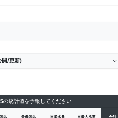
開/更新)
4/5の統計値を予報してください
気温
最低気温
日降水量
日最大風速
合計