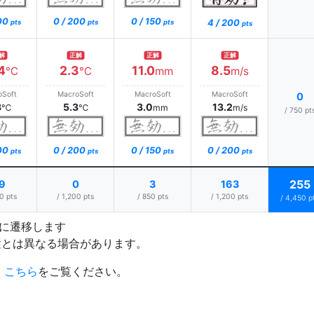
200
0 / 200
0 / 150
4 / 200
pts
pts
pts
pts
解
正解
正解
正解
4
2.3
11.0
8.5
℃
℃
mm
m/s
oSoft
MacroSoft
MacroSoft
MacroSoft
0
3
5.3
3.0
13.2
℃
℃
mm
m/s
/ 750 pt
200
0 / 200
0 / 150
0 / 200
pts
pts
pts
pts
255
9
0
3
163
0 pts
/ 1,200 pts
/ 850 pts
/ 1,200 pts
/ 4,450 p
プに遷移します
置とは異なる場合があります。
、
こちら
をご覧ください。