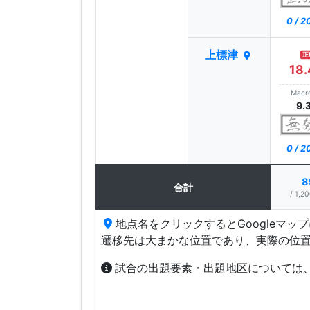
0 / 
上標津
正
18.
Macr
9.
0 / 
8
合計
/ 1,20
地点名をクリックするとGoogleマッ
遷移先は大まかな位置であり、実際の位
試合の出題要素・出題地区については