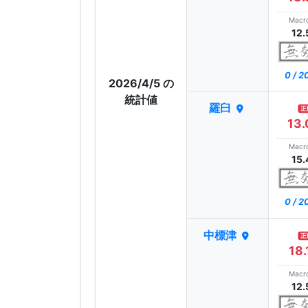
Macr
12.
0 / 
2026/4/5 の
統計値
羅臼
正
13.
Macr
15.
0 / 
中標津
正
18.
Macr
12.