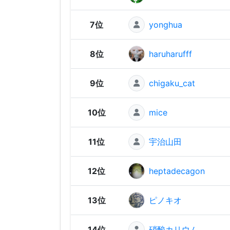
7位
yonghua
8位
haruharufff
9位
chigaku_cat
10位
mice
11位
宇治山田
12位
heptadecagon
13位
ピノキオ
14位
硝酸カリウム