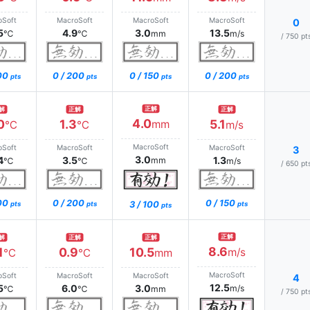
oSoft
MacroSoft
MacroSoft
MacroSoft
0
5
4.9
3.0
13.5
℃
℃
mm
m/s
/ 750 pt
200
0 / 200
0 / 150
0 / 200
pts
pts
pts
pts
正解
解
正解
正解
4.0
0
1.3
5.1
mm
℃
℃
m/s
MacroSoft
oSoft
MacroSoft
MacroSoft
3
3.0
4
3.5
1.3
mm
℃
℃
m/s
/ 650 pt
200
0 / 200
0 / 150
3 / 100
pts
pts
pts
pts
正解
解
正解
正解
8.6
1
0.9
10.5
m/s
℃
℃
mm
MacroSoft
oSoft
MacroSoft
MacroSoft
4
12.5
5
6.0
3.0
m/s
℃
℃
mm
/ 750 pt