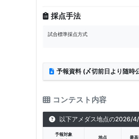
採点手法
試合標準採点方式
予報資料 (〆切前日より随時公
コンテスト内容
以下アメダス地点の2026/
予報対象
地点
最高