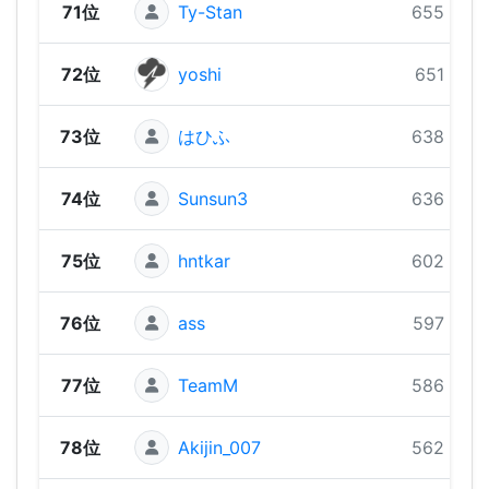
71位
Ty-Stan
655 pts
72位
yoshi
651 pts
73位
はひふ
638 pts
74位
Sunsun3
636 pts
75位
hntkar
602 pts
76位
ass
597 pts
77位
TeamM
586 pts
78位
Akijin_007
562 pts