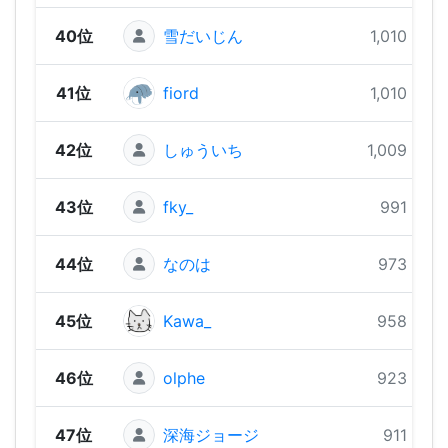
40位
雪だいじん
1,010 pts
41位
fiord
1,010 pts
42位
しゅういち
1,009 pts
43位
fky_
991 pts
44位
なのは
973 pts
45位
Kawa_
958 pts
46位
olphe
923 pts
47位
深海ジョージ
911 pts