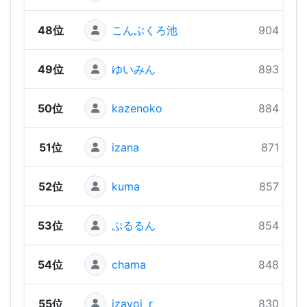
48位
こんぶくろ池
904 pts
49位
ゆいみん
893 pts
50位
kazenoko
884 pts
51位
izana
871 pts
52位
kuma
857 pts
53位
ぷるるん
854 pts
54位
chama
848 pts
55位
izayoi_r
830 pts