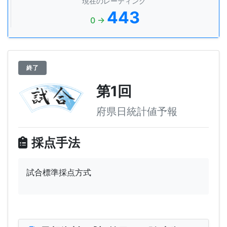
現在のレーティング
443
0 →
終了
第1回
府県日統計値予報
採点手法
試合標準採点方式