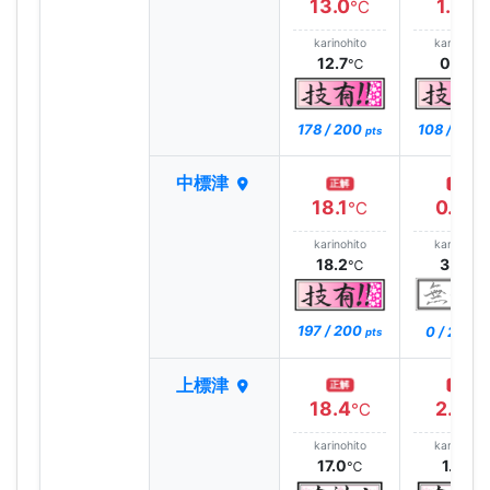
13.0
1.3
℃
℃
karinohito
karinohito
12.7
0.6
℃
℃
178 / 200
108 / 200
pts
中標津
正解
正解
18.1
0.9
℃
℃
karinohito
karinohito
18.2
3.0
℃
℃
197 / 200
0 / 200
pts
pt
上標津
正解
正解
18.4
2.3
℃
℃
karinohito
karinohito
17.0
1.4
℃
℃