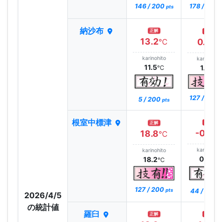
146 / 200
178 / 200
pts
納沙布
正解
正解
13.2
0.6
℃
℃
karinohito
karinohito
11.5
1.2
℃
℃
127 / 200
5 / 200
pts
根室中標津
正解
正解
-0.5
18.8
℃
℃
karinohito
karinohito
0.6
18.2
℃
℃
127 / 200
44 / 200
pts
p
2026/4/5
の統計値
羅臼
正解
正解