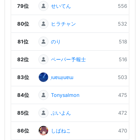
79位
せいてん
556 pts
80位
ヒラチャン
532 pts
81位
のり
518 pts
82位
ペーパー予報士
516 pts
83位
ı̣uɐɯı̣uɐɯ
503 pts
84位
Tonysalmon
475 pts
85位
ぶいよん
472 pts
86位
しばねこ
470 pts