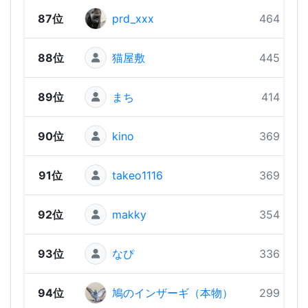
87位
prd_xxx
464 pts
88位
猫屋敷
445 pts
89位
まち
414 pts
90位
kino
369 pts
91位
takeo1116
369 pts
92位
makky
354 pts
93位
なぴ
336 pts
94位
鳩のインザーギ（本物）
299 pts