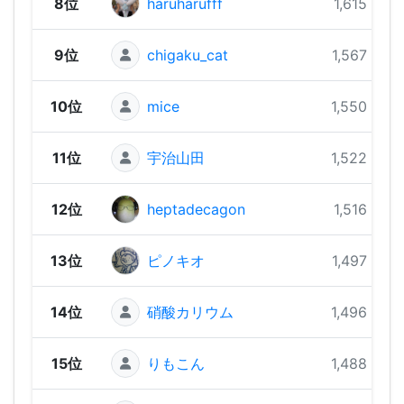
8位
haruharufff
1,615 pts
9位
chigaku_cat
1,567 pts
10位
mice
1,550 pts
11位
宇治山田
1,522 pts
12位
heptadecagon
1,516 pts
13位
ピノキオ
1,497 pts
14位
硝酸カリウム
1,496 pts
15位
りもこん
1,488 pts