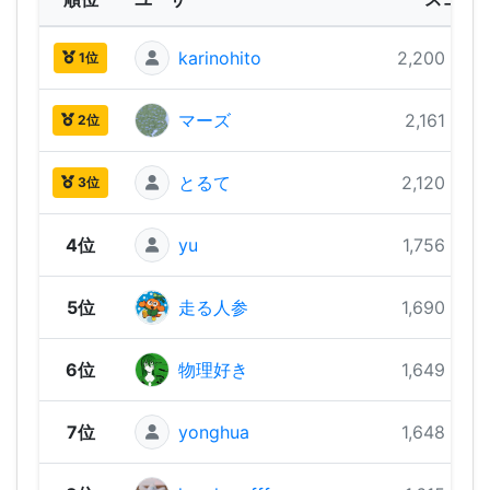
karinohito
2,200 pts
1位
マーズ
2,161 pts
2位
とるて
2,120 pts
3位
4位
yu
1,756 pts
5位
走る人参
1,690 pts
6位
物理好き
1,649 pts
7位
yonghua
1,648 pts