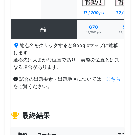
17 / 200
72 / 200
pts
p
670
529
合計
/ 1,200 pts
/ 1,200 pts
地点名をクリックするとGoogleマップに遷移
します
遷移先は大まかな位置であり、実際の位置とは異
なる場合があります。
試合の出題要素・出題地区については、
こちら
をご覧ください。
最終結果
順位
ユーザー
スコア