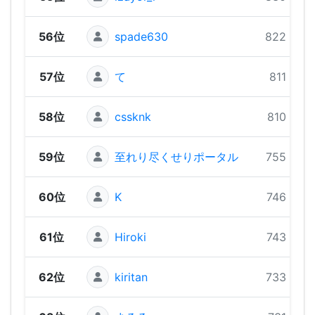
56位
spade630
822 pts
57位
て
811 pts
58位
cssknk
810 pts
59位
至れり尽くせりポータル
755 pts
60位
K
746 pts
61位
Hiroki
743 pts
62位
kiritan
733 pts