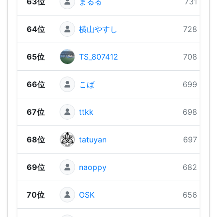
63位
まるる
731 pts
64位
横山やすし
728 pts
65位
TS_807412
708 pts
66位
こば
699 pts
67位
ttkk
698 pts
68位
tatuyan
697 pts
69位
naoppy
682 pts
70位
OSK
656 pts