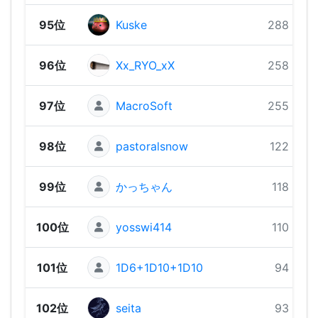
95位
Kuske
288 pts
96位
Xx_RYO_xX
258 pts
97位
MacroSoft
255 pts
98位
pastoralsnow
122 pts
99位
かっちゃん
118 pts
100位
yosswi414
110 pts
101位
1D6+1D10+1D10
94 pts
102位
seita
93 pts