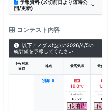
予報資料 (〆切前日より随時公
開/更新)
コンテスト内容
以下アメダス地点の2026/4/5の
統計値を予報してください
予報対象
地点
最高気温
最低気
日時
別海
正解
正解
19.0
1.4
℃
℃
karinohito
karinohito
18.5
1.1
℃
℃