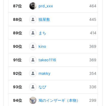
87位
prd_xxx
464 pts
88位
猫屋敷
445 pts
89位
まち
414 pts
90位
kino
369 pts
91位
takeo1116
369 pts
92位
makky
354 pts
93位
なぴ
336 pts
94位
鳩のインザーギ（本物）
299 pts