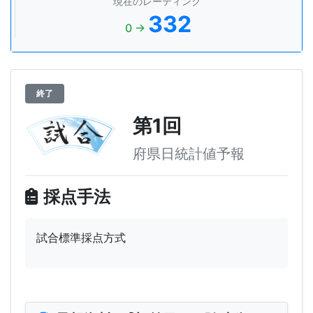
現在のレーティング
332
0 →
終了
第1回
府県日統計値予報
採点手法
試合標準採点方式