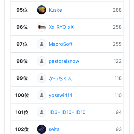
95位
Kuske
288 pts
96位
Xx_RYO_xX
258 pts
97位
MacroSoft
255 pts
98位
pastoralsnow
122 pts
99位
かっちゃん
118 pts
100位
yosswi414
110 pts
101位
1D6+1D10+1D10
94 pts
102位
seita
93 pts