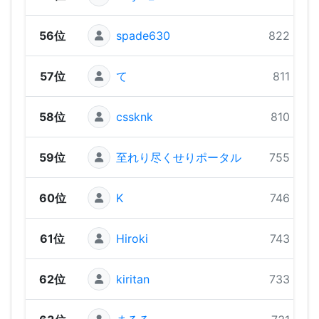
56位
spade630
822 pts
57位
て
811 pts
58位
cssknk
810 pts
59位
至れり尽くせりポータル
755 pts
60位
K
746 pts
61位
Hiroki
743 pts
62位
kiritan
733 pts