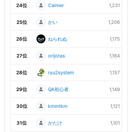
24位
Calmer
1,231 pts
25位
かい
1,206 pts
26位
ねられぬ
1,175 pts
27位
orijotas
1,164 pts
28位
ryu2system
1,157 pts
29位
QA初心者
1,149 pts
30位
kmmtkm
1,121 pts
31位
かたけ
1,101 pts