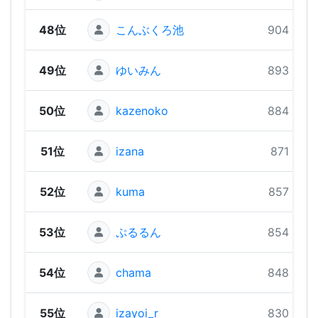
48位
こんぶくろ池
904 pts
49位
ゆいみん
893 pts
50位
kazenoko
884 pts
51位
izana
871 pts
52位
kuma
857 pts
53位
ぷるるん
854 pts
54位
chama
848 pts
55位
izayoi_r
830 pts