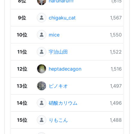
8位
haruharufff
1,615 pts
9位
chigaku_cat
1,567 pts
10位
mice
1,550 pts
11位
宇治山田
1,522 pts
12位
heptadecagon
1,516 pts
13位
ピノキオ
1,497 pts
14位
硝酸カリウム
1,496 pts
15位
りもこん
1,488 pts