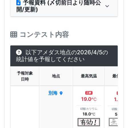
予報資料 (〆切前日より随時公
開/更新)
コンテスト内容
以下アメダス地点の2026/4/5の
統計値を予報してください
予報対象
地点
最高気温
最低気
日時
別海
正解
正解
19.0
1.4
℃
℃
硝酸カリウム
硝酸カリウ
18.0
5.0
℃
℃