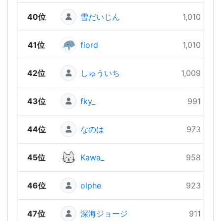
40位
雪だいじん
1,010 pts
41位
fiord
1,010 pts
42位
しゅういち
1,009 pts
43位
fky_
991 pts
44位
なのは
973 pts
45位
Kawa_
958 pts
46位
olphe
923 pts
47位
深海ジョージ
911 pts