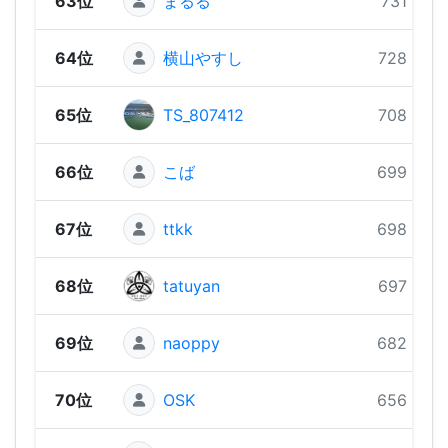
63位
まるる
731 pts
64位
横山やすし
728 pts
65位
TS_807412
708 pts
66位
こば
699 pts
67位
ttkk
698 pts
68位
tatuyan
697 pts
69位
naoppy
682 pts
70位
OSK
656 pts