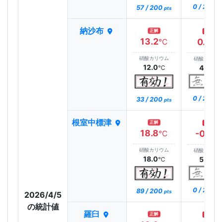
0 / 200
57 / 200
pt
pts
納沙布
正解
正解
13.2
0.6
℃
℃
硝酸カリウム
硝酸カリウ
12.0
4.0
℃
℃
0 / 200
33 / 200
pt
pts
根室中標津
正解
正解
18.8
-0.5
℃
℃
硝酸カリウム
硝酸カリウ
18.0
5.0
℃
℃
0 / 200
89 / 200
pt
pts
2026/4/5
の統計値
羅臼
正解
正解