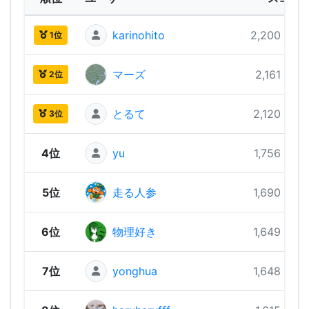
karinohito
2,200 pts
1位
マーズ
2,161 pts
2位
とるて
2,120 pts
3位
4位
yu
1,756 pts
5位
走る人参
1,690 pts
6位
物理好き
1,649 pts
7位
yonghua
1,648 pts