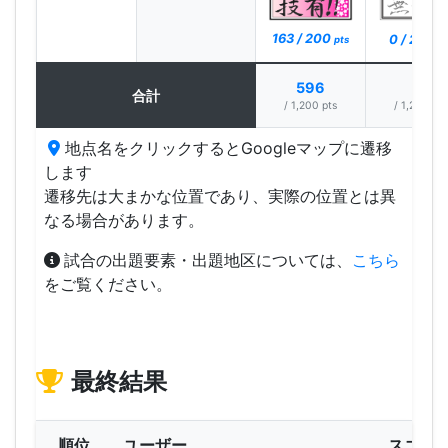
163 / 200
0 / 200
pts
pt
596
0
合計
/ 1,200 pts
/ 1,200 pts
地点名をクリックするとGoogleマップに遷移
します
遷移先は大まかな位置であり、実際の位置とは異
なる場合があります。
試合の出題要素・出題地区については、
こちら
をご覧ください。
最終結果
順位
ユーザー
スコア