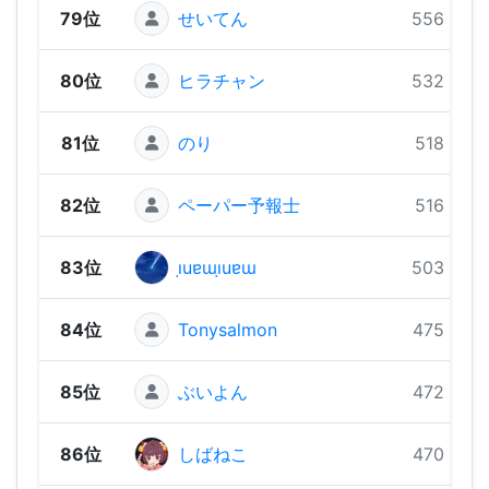
79位
せいてん
556 pts
80位
ヒラチャン
532 pts
81位
のり
518 pts
82位
ペーパー予報士
516 pts
83位
ı̣uɐɯı̣uɐɯ
503 pts
84位
Tonysalmon
475 pts
85位
ぶいよん
472 pts
86位
しばねこ
470 pts