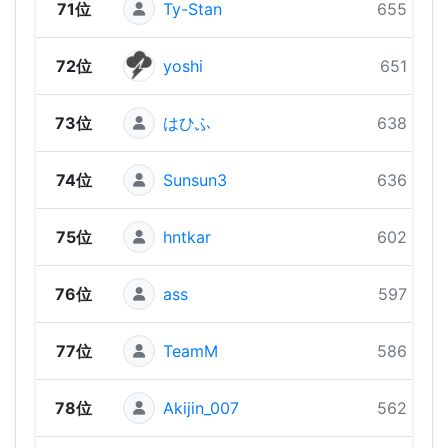
71位
Ty-Stan
655 pts
72位
yoshi
651 pts
73位
はひふ
638 pts
74位
Sunsun3
636 pts
75位
hntkar
602 pts
76位
ass
597 pts
77位
TeamM
586 pts
78位
Akijin_007
562 pts