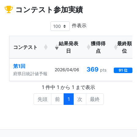
コンテスト参加実績
件表示
結果発表
獲得得
最終順
コンテスト
日
点
位
第1回
369
2026/04/06
pts
91 位
府県日統計値予報
1 件中 1 から 1 まで表示
先頭
前
1
次
最終