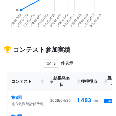
コンテスト参加実績
件表示
結果発表
最終
コンテスト
獲得得点
日
位
第3回
1,483
2026/04/20
pts
48 
地方気温統計値予報