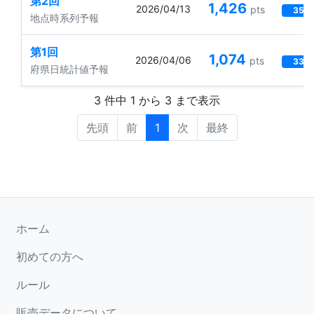
第2回
1,426
2026/04/13
pts
35 
地点時系列予報
第1回
1,074
2026/04/06
pts
33 
府県日統計値予報
3 件中 1 から 3 まで表示
先頭
前
1
次
最終
ホーム
初めての方へ
ルール
販売データについて