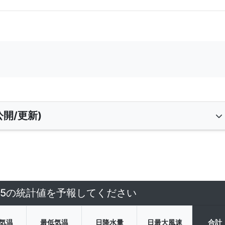
開/更新)
4/5の統計値を予報してください
気温
最低気温
日降水量
日最大風速
合計