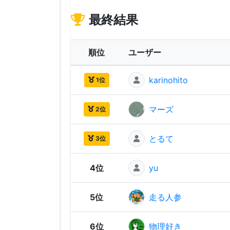
最終結果
順位
ユーザー
karinohito
1位
マーズ
2位
とるて
3位
4位
yu
5位
走る人参
6位
物理好き