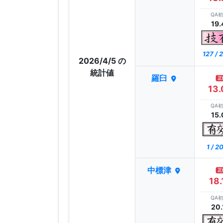
QA
19.
127 /
2026/4/5 の
統計値
羅臼
正
13.
QA
15.
1 / 2
中標津
正
18.
QA
20.