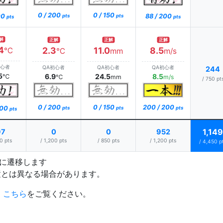
0 / 200
0 / 150
00
88 / 200
pts
pts
pts
pts
解
正解
正解
正解
4
2.3
11.0
8.5
℃
℃
mm
m/s
初心者
QA初心者
QA初心者
QA初心者
244
5
6.9
24.5
8.5
℃
℃
mm
m/s
/ 750 pt
0 / 200
0 / 150
200 / 200
200
pts
pts
pts
pts
1,149
97
0
0
952
0 pts
/ 1,200 pts
/ 850 pts
/ 1,200 pts
/ 4,450 p
プに遷移します
置とは異なる場合があります。
、
こちら
をご覧ください。