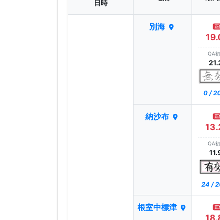
日時
別海
正
19.
QA
21.
0 / 
納沙布
正
13.
QA
11.
24 / 
根室中標津
正
18.