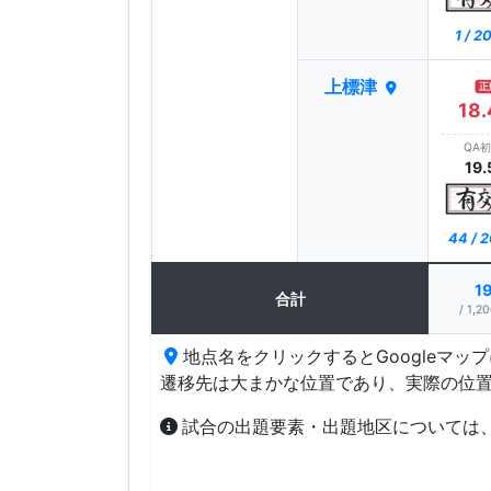
1 / 2
上標津
正
18.
QA
19.
44 / 
1
合計
/ 1,20
地点名をクリックするとGoogleマッ
遷移先は大まかな位置であり、実際の位
試合の出題要素・出題地区については