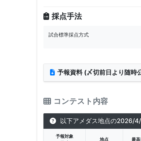
採点手法
試合標準採点方式
予報資料 (〆切前日より随時公
コンテスト内容
以下アメダス地点の2026/
予報対象
地点
最高