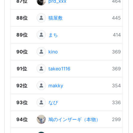
87位
prd_xxx
464 pts
88位
猫屋敷
445 pts
89位
まち
414 pts
90位
kino
369 pts
91位
takeo1116
369 pts
92位
makky
354 pts
93位
なぴ
336 pts
94位
鳩のインザーギ（本物）
299 pts