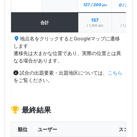
127 / 200
0 / 200
pts
pt
157
50
合計
/ 1,200 pts
/ 1,200 pts
地点名をクリックするとGoogleマップに遷移
します
遷移先は大まかな位置であり、実際の位置とは異
なる場合があります。
試合の出題要素・出題地区については、
こちら
をご覧ください。
最終結果
順位
ユーザー
スコア