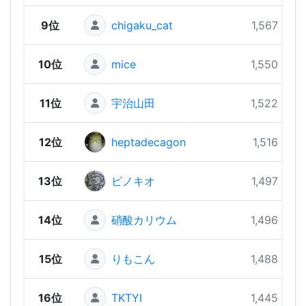
9位
chigaku_cat
1,567 pts
10位
mice
1,550 pts
11位
宇治山田
1,522 pts
12位
heptadecagon
1,516 pts
13位
ピノキオ
1,497 pts
14位
硝酸カリウム
1,496 pts
15位
りもこん
1,488 pts
16位
TKTYI
1,445 pts