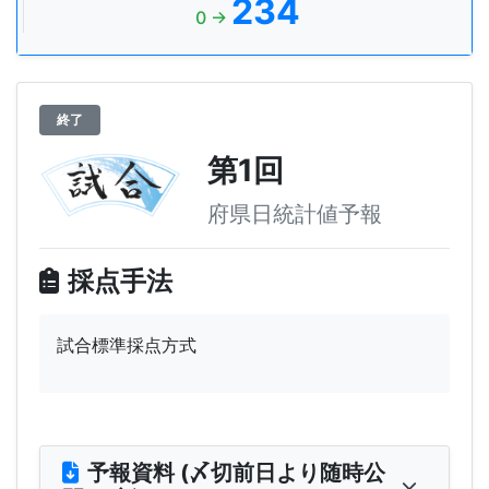
234
0 →
終了
第1回
府県日統計値予報
採点手法
試合標準採点方式
予報資料 (〆切前日より随時公