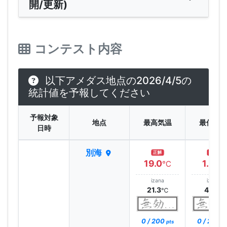
開/更新)
コンテスト内容
以下アメダス地点の2026/4/5の
統計値を予報してください
予報対象
地点
最高気温
最低気
日時
別海
正解
正解
19.0
1.4
℃
℃
izana
izana
21.3
4.9
℃
℃
0 / 200
0 / 200
pts
pt