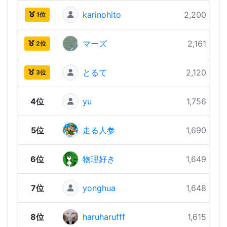
karinohito
2,200 pts
1位
マーズ
2,161 pts
2位
とるて
2,120 pts
3位
4位
yu
1,756 pts
5位
走る人参
1,690 pts
6位
物理好き
1,649 pts
7位
yonghua
1,648 pts
8位
haruharufff
1,615 pts