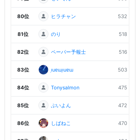
80位
ヒラチャン
532 pts
81位
のり
518 pts
82位
ペーパー予報士
516 pts
83位
ı̣uɐɯı̣uɐɯ
503 pts
84位
Tonysalmon
475 pts
85位
ぶいよん
472 pts
86位
しばねこ
470 pts