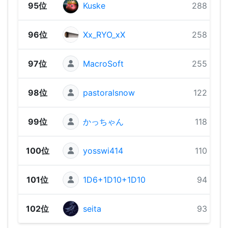
95位
Kuske
288 pts
96位
Xx_RYO_xX
258 pts
97位
MacroSoft
255 pts
98位
pastoralsnow
122 pts
99位
かっちゃん
118 pts
100位
yosswi414
110 pts
101位
1D6+1D10+1D10
94 pts
102位
seita
93 pts