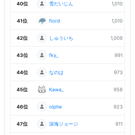
40位
雪だいじん
1,010 pts
41位
fiord
1,010 pts
42位
しゅういち
1,009 pts
43位
fky_
991 pts
44位
なのは
973 pts
45位
Kawa_
958 pts
46位
olphe
923 pts
47位
深海ジョージ
911 pts