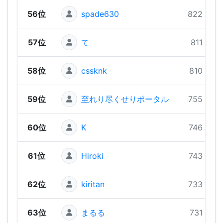
56位
spade630
822 pts
57位
て
811 pts
58位
cssknk
810 pts
59位
至れり尽くせりポータル
755 pts
60位
K
746 pts
61位
Hiroki
743 pts
62位
kiritan
733 pts
63位
まるる
731 pts