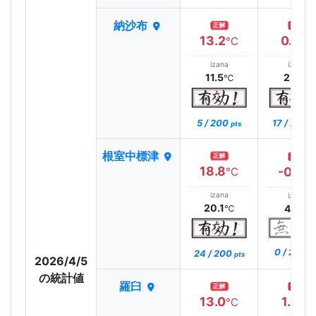
納沙布
正解
正解
13.2
0.6
℃
℃
izana
izana
11.5
2.0
℃
℃
5 / 200
17 / 200
pts
p
根室中標津
正解
正解
18.8
-0.5
℃
℃
izana
izana
20.1
4.4
℃
℃
0 / 200
24 / 200
pt
pts
2026/4/5
の統計値
羅臼
正解
正解
13.0
1.3
℃
℃