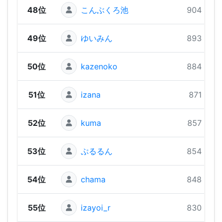
48位
こんぶくろ池
904 pts
49位
ゆいみん
893 pts
50位
kazenoko
884 pts
51位
izana
871 pts
52位
kuma
857 pts
53位
ぷるるん
854 pts
54位
chama
848 pts
55位
izayoi_r
830 pts