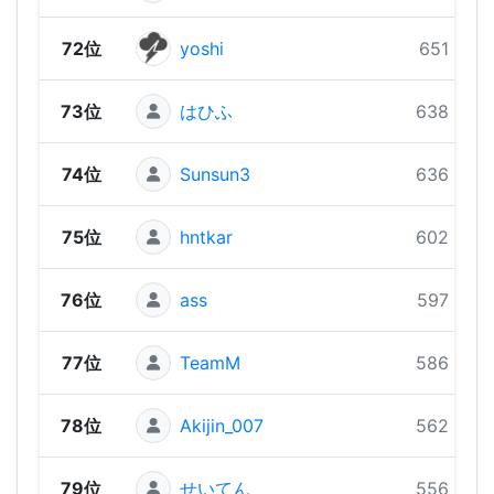
72位
yoshi
651 pts
73位
はひふ
638 pts
74位
Sunsun3
636 pts
75位
hntkar
602 pts
76位
ass
597 pts
77位
TeamM
586 pts
78位
Akijin_007
562 pts
79位
せいてん
556 pts