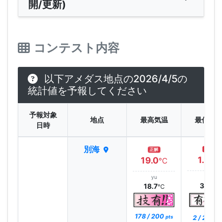
開/更新)
コンテスト内容
以下アメダス地点の2026/4/5の
統計値を予報してください
予報対象
地点
最高気温
最低気
日時
別海
正解
正解
1.4
19.0
℃
℃
yu
yu
3.3
18.7
℃
℃
178 / 200
2 / 200
pts
pt