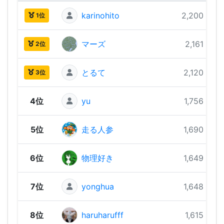
karinohito
2,200 pts
1位
マーズ
2,161 pts
2位
とるて
2,120 pts
3位
4位
yu
1,756 pts
5位
走る人参
1,690 pts
6位
物理好き
1,649 pts
7位
yonghua
1,648 pts
8位
haruharufff
1,615 pts