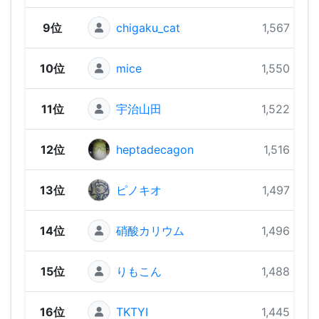
9位
chigaku_cat
1,567 pts
10位
mice
1,550 pts
11位
宇治山田
1,522 pts
12位
heptadecagon
1,516 pts
13位
ピノキオ
1,497 pts
14位
硝酸カリウム
1,496 pts
15位
りもこん
1,488 pts
16位
TKTYI
1,445 pts