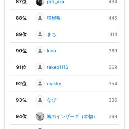
87位
prd_xxx
464 pts
88位
猫屋敷
445 pts
89位
まち
414 pts
90位
kino
369 pts
91位
takeo1116
369 pts
92位
makky
354 pts
93位
なぴ
336 pts
94位
鳩のインザーギ（本物）
299 pts