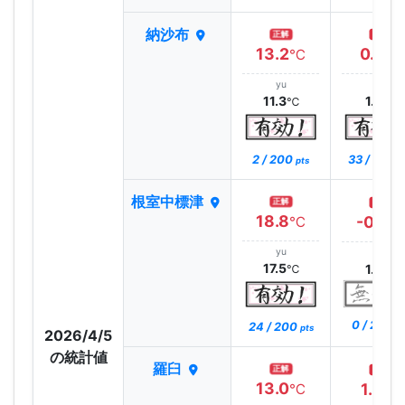
納沙布
正解
正解
13.2
0.6
℃
℃
yu
yu
11.3
1.8
℃
℃
2 / 200
33 / 200
pts
p
根室中標津
正解
正解
18.8
-0.5
℃
℃
yu
yu
17.5
1.8
℃
℃
0 / 200
24 / 200
pt
pts
2026/4/5
の統計値
羅臼
正解
正解
13.0
1.3
℃
℃