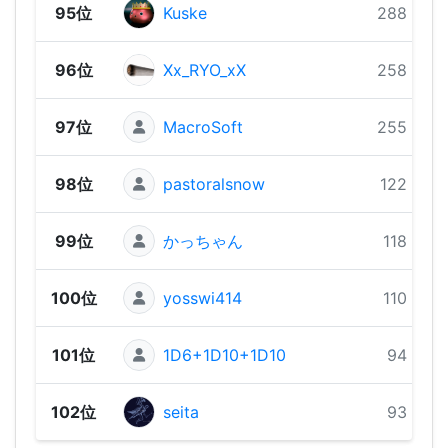
95位
Kuske
288 pts
96位
Xx_RYO_xX
258 pts
97位
MacroSoft
255 pts
98位
pastoralsnow
122 pts
99位
かっちゃん
118 pts
100位
yosswi414
110 pts
101位
1D6+1D10+1D10
94 pts
102位
seita
93 pts