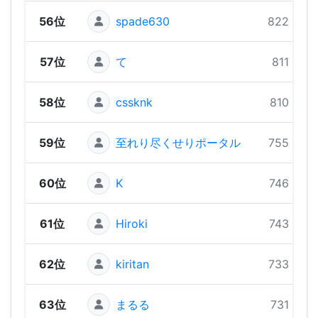
56位
spade630
822 pts
57位
て
811 pts
58位
cssknk
810 pts
59位
至れり尽くせりポータル
755 pts
60位
K
746 pts
61位
Hiroki
743 pts
62位
kiritan
733 pts
63位
まるる
731 pts