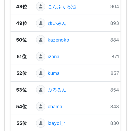
48位
こんぶくろ池
904 pts
49位
ゆいみん
893 pts
50位
kazenoko
884 pts
51位
izana
871 pts
52位
kuma
857 pts
53位
ぷるるん
854 pts
54位
chama
848 pts
55位
izayoi_r
830 pts