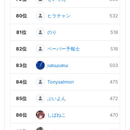
80位
ヒラチャン
532 pts
81位
のり
518 pts
82位
ペーパー予報士
516 pts
83位
ı̣uɐɯı̣uɐɯ
503 pts
84位
Tonysalmon
475 pts
85位
ぶいよん
472 pts
86位
しばねこ
470 pts