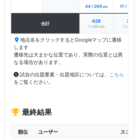
44 / 200
17 / 200
pts
p
428
251
合計
/ 1,200 pts
/ 1,200 pts
地点名をクリックするとGoogleマップに遷移
します
遷移先は大まかな位置であり、実際の位置とは異
なる場合があります。
試合の出題要素・出題地区については、
こちら
をご覧ください。
最終結果
順位
ユーザー
スコア