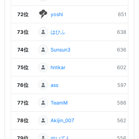
72位
yoshi
651 pts
73位
はひふ
638 pts
74位
Sunsun3
636 pts
75位
hntkar
602 pts
76位
ass
597 pts
77位
TeamM
586 pts
78位
Akijin_007
562 pts
79位
せいてん
556 pts