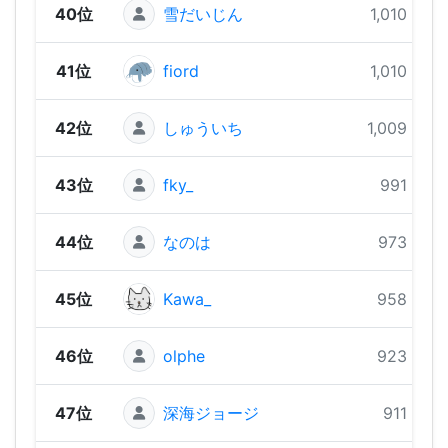
40位
雪だいじん
1,010 pts
41位
fiord
1,010 pts
42位
しゅういち
1,009 pts
43位
fky_
991 pts
44位
なのは
973 pts
45位
Kawa_
958 pts
46位
olphe
923 pts
47位
深海ジョージ
911 pts