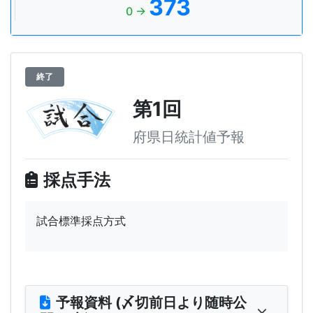
373
0 →
終了
第1回
府県日統計値予報
採点手法
試合標準採点方式
予報資料 (〆切前日より随時公