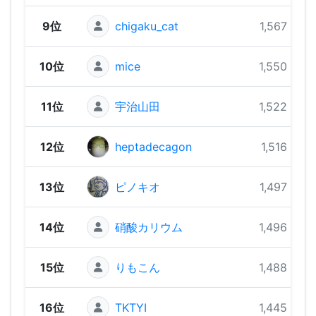
9位
chigaku_cat
1,567 pts
10位
mice
1,550 pts
11位
宇治山田
1,522 pts
12位
heptadecagon
1,516 pts
13位
ピノキオ
1,497 pts
14位
硝酸カリウム
1,496 pts
15位
りもこん
1,488 pts
16位
TKTYI
1,445 pts