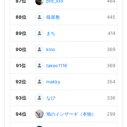
87位
prd_xxx
464 pts
88位
猫屋敷
445 pts
89位
まち
414 pts
90位
kino
369 pts
91位
takeo1116
369 pts
92位
makky
354 pts
93位
なぴ
336 pts
94位
鳩のインザーギ（本物）
299 pts