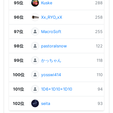
95位
Kuske
288 pts
96位
Xx_RYO_xX
258 pts
97位
MacroSoft
255 pts
98位
pastoralsnow
122 pts
99位
かっちゃん
118 pts
100位
yosswi414
110 pts
101位
1D6+1D10+1D10
94 pts
102位
seita
93 pts