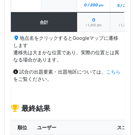
0 / 200
5 / 200
pts
pt
0
38
合計
/ 1,200 pts
/ 1,200 pts
地点名をクリックするとGoogleマップに遷移
します
遷移先は大まかな位置であり、実際の位置とは異
なる場合があります。
試合の出題要素・出題地区については、
こちら
をご覧ください。
最終結果
順位
ユーザー
スコア