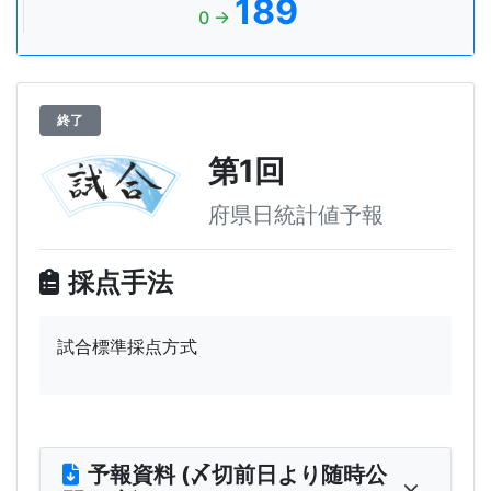
189
0 →
終了
第1回
府県日統計値予報
採点手法
試合標準採点方式
予報資料 (〆切前日より随時公