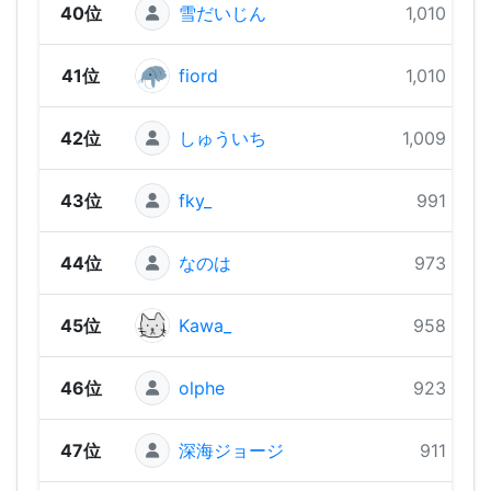
40位
雪だいじん
1,010 pts
41位
fiord
1,010 pts
42位
しゅういち
1,009 pts
43位
fky_
991 pts
44位
なのは
973 pts
45位
Kawa_
958 pts
46位
olphe
923 pts
47位
深海ジョージ
911 pts