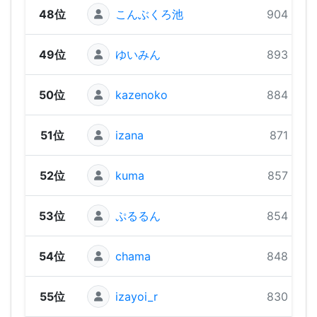
48位
こんぶくろ池
904 pts
49位
ゆいみん
893 pts
50位
kazenoko
884 pts
51位
izana
871 pts
52位
kuma
857 pts
53位
ぷるるん
854 pts
54位
chama
848 pts
55位
izayoi_r
830 pts