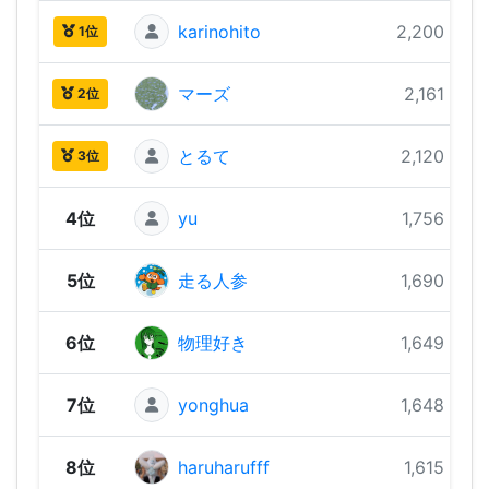
karinohito
2,200 pts
1位
マーズ
2,161 pts
2位
とるて
2,120 pts
3位
4位
yu
1,756 pts
5位
走る人参
1,690 pts
6位
物理好き
1,649 pts
7位
yonghua
1,648 pts
8位
haruharufff
1,615 pts