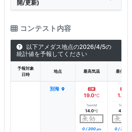
開/更新)
コンテスト内容
以下アメダス地点の2026/4/5の
統計値を予報してください
予報対象
地点
最高気温
最低気
日時
別海
正解
正解
19.0
1.4
℃
℃
TeamM
TeamM
14.0
4.0
℃
℃
0 / 200
0 / 200
pts
pt