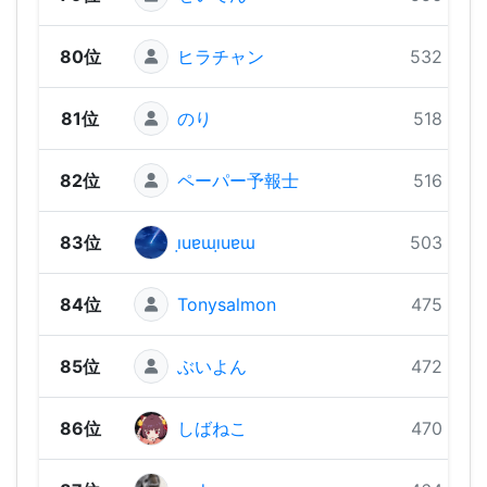
80位
ヒラチャン
532 pts
81位
のり
518 pts
82位
ペーパー予報士
516 pts
83位
ı̣uɐɯı̣uɐɯ
503 pts
84位
Tonysalmon
475 pts
85位
ぶいよん
472 pts
86位
しばねこ
470 pts