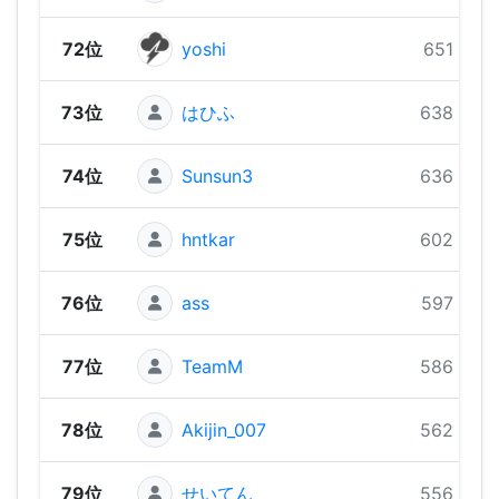
72位
yoshi
651 pts
73位
はひふ
638 pts
74位
Sunsun3
636 pts
75位
hntkar
602 pts
76位
ass
597 pts
77位
TeamM
586 pts
78位
Akijin_007
562 pts
79位
せいてん
556 pts