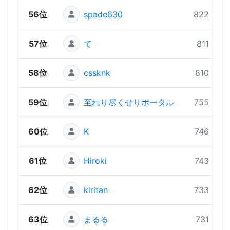
56位
spade630
822 pts
57位
て
811 pts
58位
cssknk
810 pts
59位
至れり尽くせりポータル
755 pts
60位
K
746 pts
61位
Hiroki
743 pts
62位
kiritan
733 pts
63位
まるる
731 pts