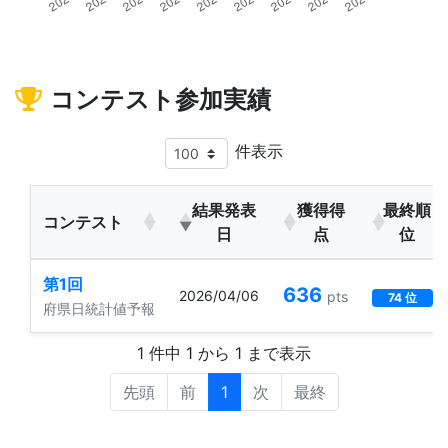
コンテスト参加実績
件表示
結果発表
獲得得
最終順
コンテスト
日
点
位
第1回
636
2026/04/06
pts
74 位
府県日統計値予報
1 件中 1 から 1 まで表示
先頭
前
1
次
最終