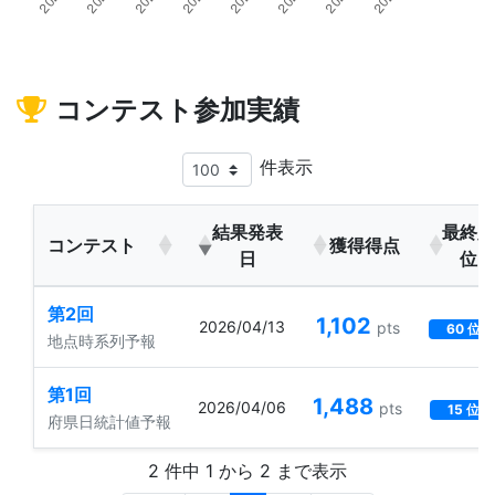
コンテスト参加実績
件表示
結果発表
最終
コンテスト
獲得得点
日
位
第2回
1,102
2026/04/13
pts
60 位
地点時系列予報
第1回
1,488
2026/04/06
pts
15 位
府県日統計値予報
2 件中 1 から 2 まで表示