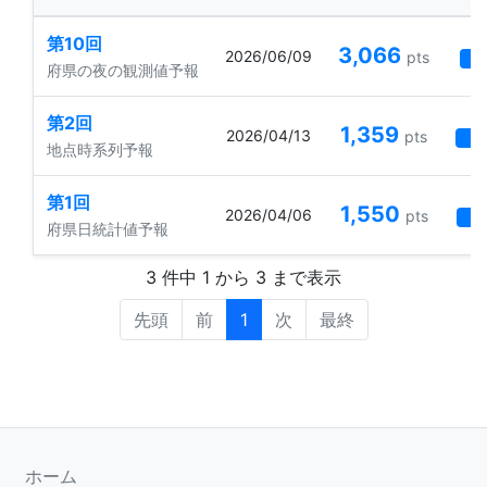
第10回
3,066
2026/06/09
pts
2
府県の夜の観測値予報
第2回
1,359
2026/04/13
pts
3
地点時系列予報
第1回
1,550
2026/04/06
pts
1
府県日統計値予報
3 件中 1 から 3 まで表示
先頭
前
1
次
最終
ホーム