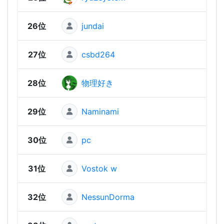
26位
jundai
1,44
27位
csbd264
1,43
28位
物理好き
1,41
29位
Naminami
1,35
30位
pc
1,32
31位
Vostok w
1,31
32位
NessunDorma
1,25