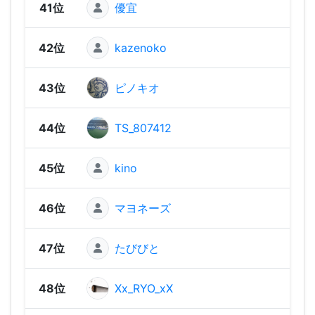
41位
優宜
1,02
42位
kazenoko
969
43位
ピノキオ
91
44位
TS_807412
906
45位
kino
79
46位
マヨネーズ
765
47位
たびびと
729
48位
Xx_RYO_xX
708