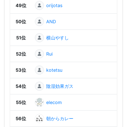
49位
orijotas
676
50位
AND
555
51位
横山やすし
555
52位
Rui
539
53位
kotetsu
51
54位
陰湿効果ガス
473
55位
elecom
469
56位
朝からカレー
457