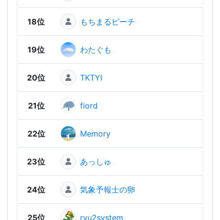
18位
もちまるピーチ
1,60
19位
わたぐも
1,59
20位
TKTYI
1,57
21位
fiord
1,56
22位
Memory
1,54
23位
あっしゅ
1,53
24位
気象予報士の卵
1,48
25位
ryu2system
1,48