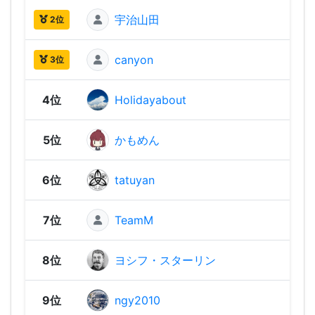
宇治山田
1,96
2位
canyon
1,92
3位
4位
Holidayabout
1,86
5位
かもめん
1,82
6位
tatuyan
1,79
7位
TeamM
1,77
8位
ヨシフ・スターリン
1,76
9位
ngy2010
1,73