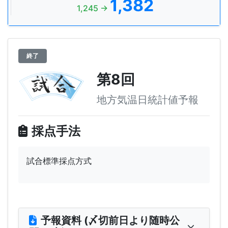
1,382
1,245 →
終了
第8回
地方気温日統計値予報
採点手法
試合標準採点方式
予報資料 (〆切前日より随時公