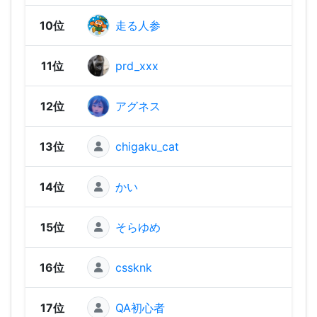
10位
走る人参
1,73
11位
prd_xxx
1,71
12位
アグネス
1,69
13位
chigaku_cat
1,67
14位
かい
1,67
15位
そらゆめ
1,66
16位
cssknk
1,64
17位
QA初心者
1,63