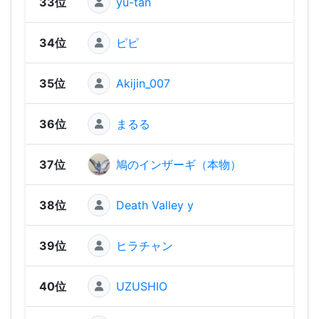
33位
yu-tan
1,23
34位
ピピ
1,22
35位
Akijin_007
1,20
36位
まるる
1,17
37位
鳩のインザーギ（本物）
1,17
38位
Death Valley y
1,14
39位
ヒラチャン
1,13
40位
UZUSHIO
1,08