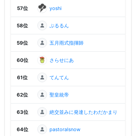
57位
yoshi
450
58位
ぷるるん
37
59位
五月雨式指揮師
342
60位
さらせにあ
334
61位
てんてん
31
62位
聖皇統帝
19
63位
絶交並みに発達したわだかまり
11
64位
pastoralsnow