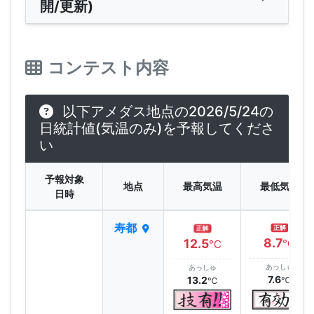
開/更新)
コンテスト内容
以下アメダス地点の2026/5/24の
日統計値(気温のみ)を予報してくださ
い
予報対象
地点
最高気温
最低気温
日時
寿都
正解
正解
8.7
12.5
℃
℃
あっしゅ
あっしゅ
7.6
13.2
℃
℃