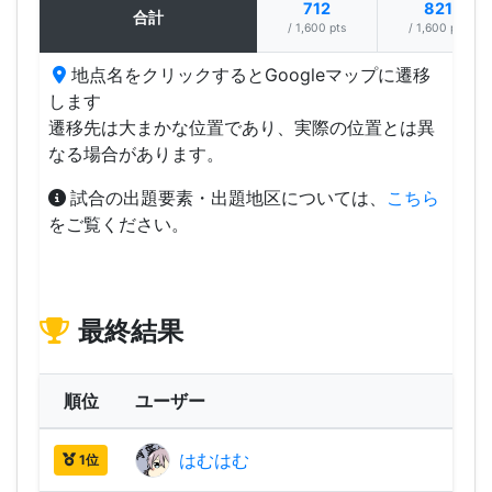
712
821
合計
/ 1,600 pts
/ 1,600 pts
地点名をクリックするとGoogleマップに遷移
します
遷移先は大まかな位置であり、実際の位置とは異
なる場合があります。
試合の出題要素・出題地区については、
こちら
をご覧ください。
最終結果
順位
ユーザー
はむはむ
2,24
1位