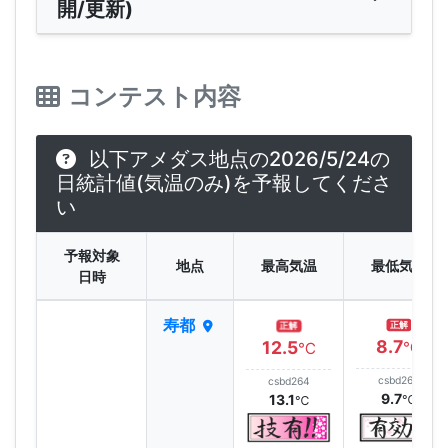
開/更新)
コンテスト内容
以下アメダス地点の2026/5/24の
日統計値(気温のみ)を予報してくださ
い
予報対象
地点
最高気温
最低気温
日時
寿都
正解
正解
8.7
12.5
℃
℃
csbd264
csbd264
9.7
13.1
℃
℃