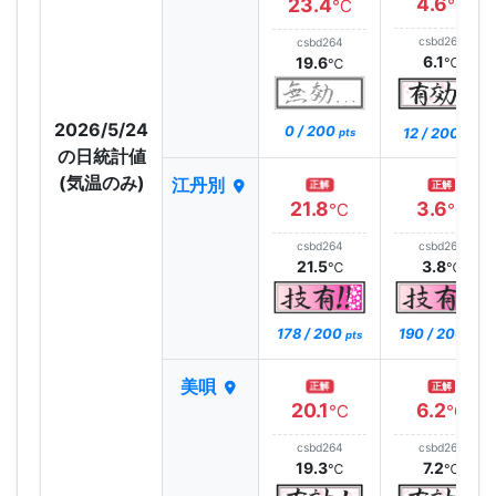
4.6
23.4
℃
℃
csbd264
csbd264
6.1
19.6
℃
℃
2026/5/24
0 / 200
12 / 200
pts
pts
の日統計値
(気温のみ)
江丹別
正解
正解
21.8
3.6
℃
℃
csbd264
csbd264
21.5
3.8
℃
℃
178 / 200
190 / 200
pts
pts
美唄
正解
正解
20.1
6.2
℃
℃
csbd264
csbd264
19.3
7.2
℃
℃