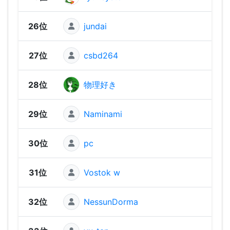
26位
jundai
1,44
27位
csbd264
1,43
28位
物理好き
1,41
29位
Naminami
1,35
30位
pc
1,32
31位
Vostok w
1,31
32位
NessunDorma
1,25