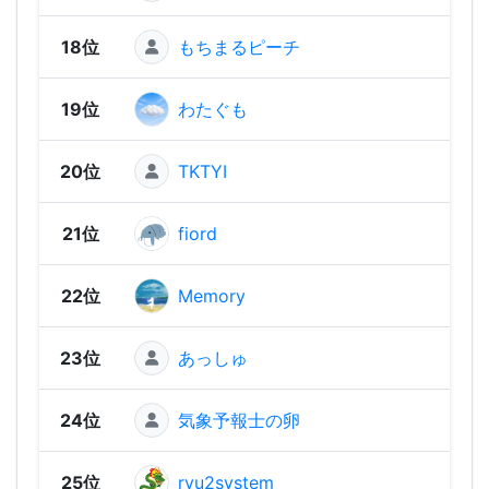
18位
もちまるピーチ
1,60
19位
わたぐも
1,59
20位
TKTYI
1,57
21位
fiord
1,56
22位
Memory
1,54
23位
あっしゅ
1,53
24位
気象予報士の卵
1,48
25位
ryu2system
1,48