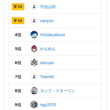
宇治山田
1,96
2位
canyon
1,92
3位
4位
Holidayabout
1,86
5位
かもめん
1,82
6位
tatuyan
1,79
7位
TeamM
1,77
8位
ヨシフ・スターリン
1,76
9位
ngy2010
1,73