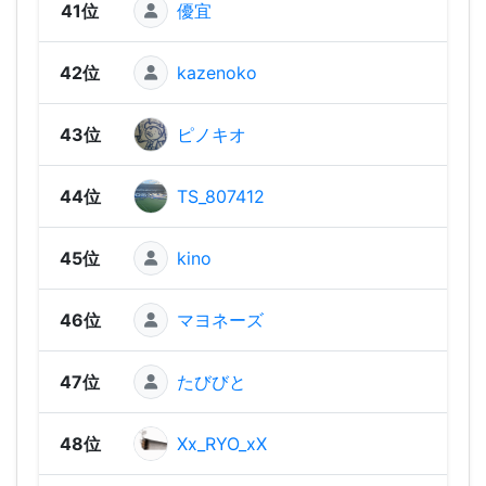
41位
優宜
1,02
42位
kazenoko
969
43位
ピノキオ
91
44位
TS_807412
906
45位
kino
79
46位
マヨネーズ
765
47位
たびびと
729
48位
Xx_RYO_xX
708