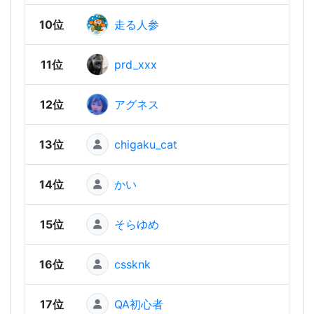
10位
走る人参
1,73
11位
prd_xxx
1,71
12位
アグネス
1,69
13位
chigaku_cat
1,67
14位
かい
1,67
15位
そらゆめ
1,66
16位
cssknk
1,64
17位
QA初心者
1,63