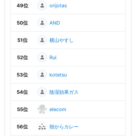
49位
orijotas
676
50位
AND
555
51位
横山やすし
555
52位
Rui
539
53位
kotetsu
51
54位
陰湿効果ガス
473
55位
elecom
469
56位
朝からカレー
457