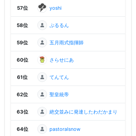
57位
yoshi
450
58位
ぷるるん
37
59位
五月雨式指揮師
342
60位
さらせにあ
334
61位
てんてん
31
62位
聖皇統帝
19
63位
絶交並みに発達したわだかまり
11
64位
pastoralsnow