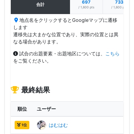
697
733
合計
/ 1,600 pts
/ 1,600 pts
地点名をクリックするとGoogleマップに遷移
します
遷移先は大まかな位置であり、実際の位置とは異
なる場合があります。
試合の出題要素・出題地区については、
こちら
をご覧ください。
最終結果
順位
ユーザー
はむはむ
2,24
1位