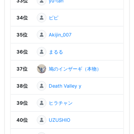
33位
yu-tan
1,23
34位
ピピ
1,22
35位
Akijin_007
1,20
36位
まるる
1,17
37位
鳩のインザーギ（本物）
1,17
38位
Death Valley y
1,14
39位
ヒラチャン
1,13
40位
UZUSHIO
1,08