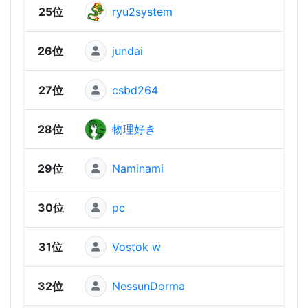
25位
ryu2system
1,48
26位
jundai
1,44
27位
csbd264
1,43
28位
物理好き
1,41
29位
Naminami
1,35
30位
pc
1,32
31位
Vostok w
1,31
32位
NessunDorma
1,25