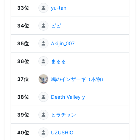
33位
yu-tan
1,23
34位
ピピ
1,22
35位
Akijin_007
1,20
36位
まるる
1,17
37位
鳩のインザーギ（本物）
1,17
38位
Death Valley y
1,14
39位
ヒラチャン
1,13
40位
UZUSHIO
1,08