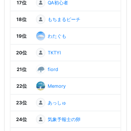
17位
QA初心者
1,63
18位
もちまるピーチ
1,60
19位
わたぐも
1,59
20位
TKTYI
1,57
21位
fiord
1,56
22位
Memory
1,54
23位
あっしゅ
1,53
24位
気象予報士の卵
1,48