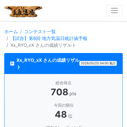
ホーム
コンテスト一覧
【試合】第8回 地方気温日統計値予報
Xx_RYO_xX さんの成績リザルト
Xx_RYO_xX さんの成績リザル
2026/05/25 04:00 集計
ト
総合得点
708
pts
今回の順位
48
位