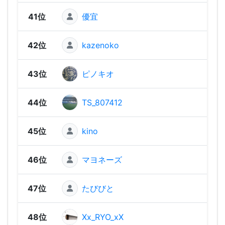
41位
優宜
1,02
42位
kazenoko
969
43位
ピノキオ
91
44位
TS_807412
906
45位
kino
79
46位
マヨネーズ
765
47位
たびびと
729
48位
Xx_RYO_xX
708