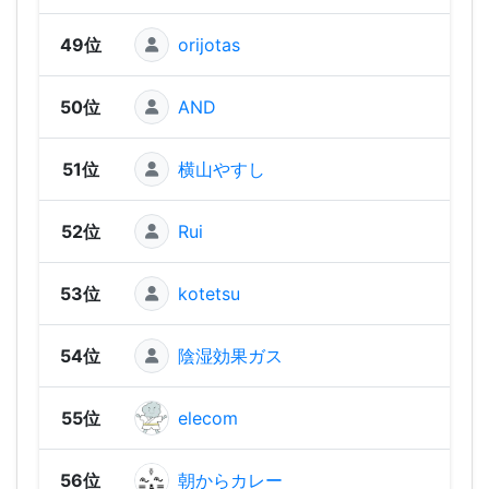
49位
orijotas
676
50位
AND
555
51位
横山やすし
555
52位
Rui
539
53位
kotetsu
51
54位
陰湿効果ガス
473
55位
elecom
469
56位
朝からカレー
457