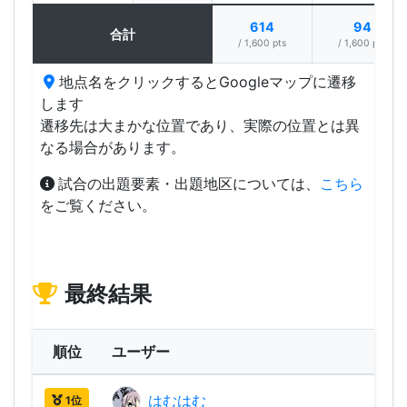
614
94
合計
/ 1,600 pts
/ 1,600 pts
地点名をクリックするとGoogleマップに遷移
します
遷移先は大まかな位置であり、実際の位置とは異
なる場合があります。
試合の出題要素・出題地区については、
こちら
をご覧ください。
最終結果
順位
ユーザー
はむはむ
2,24
1位