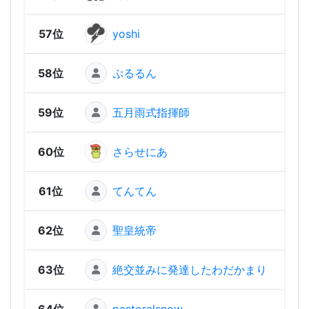
57位
yoshi
450
58位
ぷるるん
37
59位
五月雨式指揮師
342
60位
さらせにあ
334
61位
てんてん
31
62位
聖皇統帝
19
63位
絶交並みに発達したわだかまり
11
64位
pastoralsnow