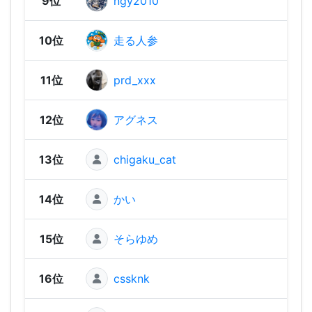
9位
ngy2010
1,73
10位
走る人参
1,73
11位
prd_xxx
1,71
12位
アグネス
1,69
13位
chigaku_cat
1,67
14位
かい
1,67
15位
そらゆめ
1,66
16位
cssknk
1,64