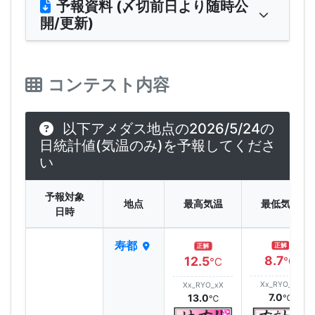
予報資料 (〆切前日より随時公
開/更新)
コンテスト内容
以下アメダス地点の2026/5/24の
日統計値(気温のみ)を予報してくださ
い
予報対象
地点
最高気温
最低気温
日時
寿都
正解
正解
8.7
12.5
℃
℃
Xx_RYO_xX
Xx_RYO_xX
7.0
13.0
℃
℃