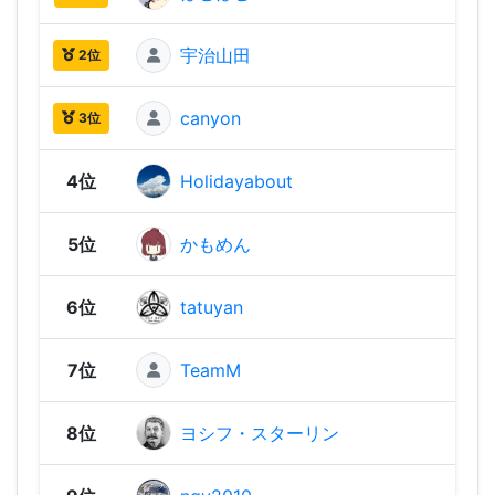
宇治山田
1,96
2位
canyon
1,92
3位
4位
Holidayabout
1,86
5位
かもめん
1,82
6位
tatuyan
1,79
7位
TeamM
1,77
8位
ヨシフ・スターリン
1,76