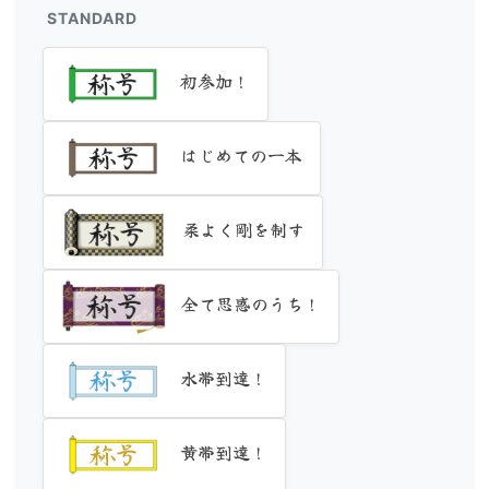
STANDARD
初参加！
はじめての一本
柔よく剛を制す
全て思惑のうち！
水帯到達！
黄帯到達！