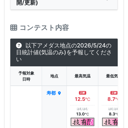
開/更新)
コンテスト内容
以下アメダス地点の2026/5/24の
日統計値(気温のみ)を予報してくださ
い
予報対象
地点
最高気温
最低気温
日時
寿都
正解
正解
12.5
8.7
℃
℃
はむはむ
はむはむ
13.0
8.3
℃
℃