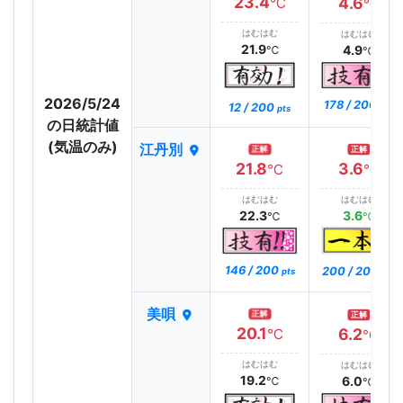
23.4
4.6
℃
℃
はむはむ
はむはむ
21.9
4.9
℃
℃
2026/5/24
178 / 200
12 / 200
pts
pts
の日統計値
(気温のみ)
江丹別
正解
正解
21.8
3.6
℃
℃
はむはむ
はむはむ
22.3
3.6
℃
℃
146 / 200
200 / 200
pts
pts
美唄
正解
正解
20.1
6.2
℃
℃
はむはむ
はむはむ
19.2
6.0
℃
℃