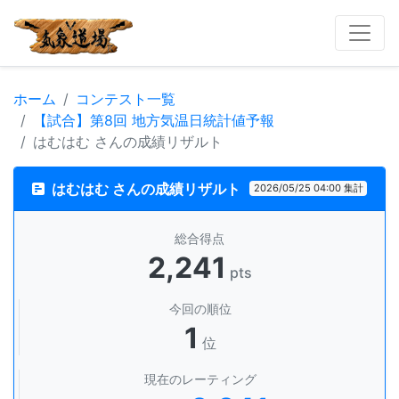
ホーム
コンテスト一覧
【試合】第8回 地方気温日統計値予報
はむはむ さんの成績リザルト
はむはむ さんの成績リザルト
2026/05/25 04:00 集計
総合得点
2,241
pts
今回の順位
1
位
現在のレーティング