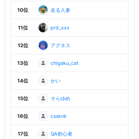
10位
走る人参
1,73
11位
prd_xxx
1,71
12位
アグネス
1,69
13位
chigaku_cat
1,67
14位
かい
1,67
15位
そらゆめ
1,66
16位
cssknk
1,64
17位
QA初心者
1,63