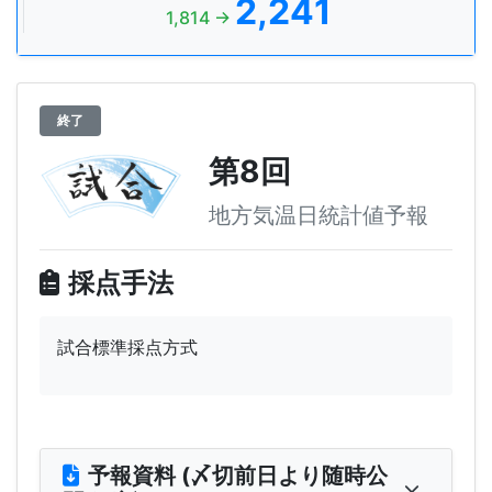
2,241
1,814 →
終了
第8回
地方気温日統計値予報
採点手法
試合標準採点方式
予報資料 (〆切前日より随時公