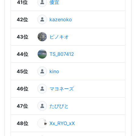
41位
優宜
1,02
42位
kazenoko
969
43位
ピノキオ
91
44位
TS_807412
906
45位
kino
79
46位
マヨネーズ
765
47位
たびびと
729
48位
Xx_RYO_xX
708