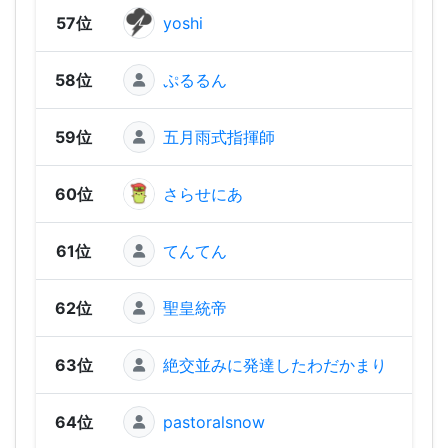
57位
yoshi
450
58位
ぷるるん
37
59位
五月雨式指揮師
342
60位
さらせにあ
334
61位
てんてん
31
62位
聖皇統帝
19
63位
絶交並みに発達したわだかまり
11
64位
pastoralsnow