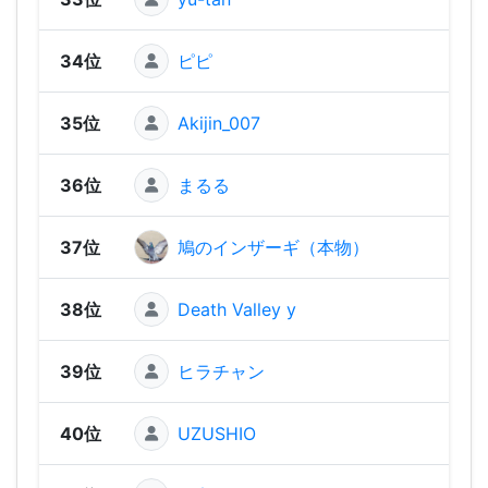
34位
ピピ
1,22
35位
Akijin_007
1,20
36位
まるる
1,17
37位
鳩のインザーギ（本物）
1,17
38位
Death Valley y
1,14
39位
ヒラチャン
1,13
40位
UZUSHIO
1,08