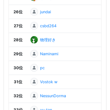
26位
jundai
1,44
27位
csbd264
1,43
28位
物理好き
1,41
29位
Naminami
1,35
30位
pc
1,32
31位
Vostok w
1,31
32位
NessunDorma
1,25
33位
yu-tan
1,23