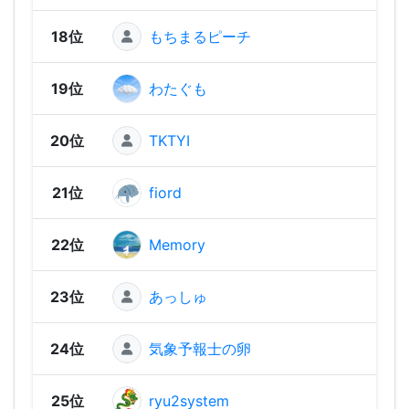
18位
もちまるピーチ
1,60
19位
わたぐも
1,59
20位
TKTYI
1,57
21位
fiord
1,56
22位
Memory
1,54
23位
あっしゅ
1,53
24位
気象予報士の卵
1,48
25位
ryu2system
1,48