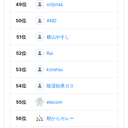
49位
orijotas
676
50位
AND
555
51位
横山やすし
555
52位
Rui
539
53位
kotetsu
51
54位
陰湿効果ガス
473
55位
elecom
469
56位
朝からカレー
457