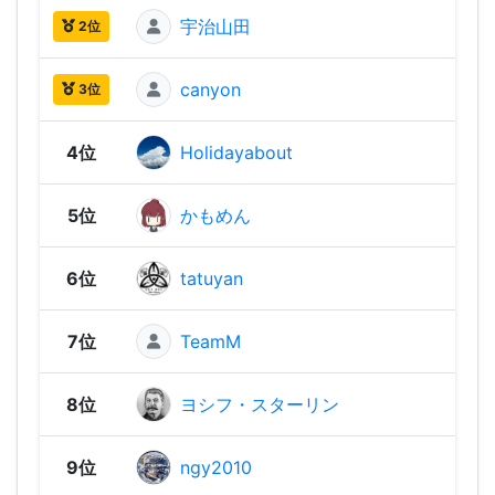
宇治山田
1,96
2位
canyon
1,92
3位
4位
Holidayabout
1,86
5位
かもめん
1,82
6位
tatuyan
1,79
7位
TeamM
1,77
8位
ヨシフ・スターリン
1,76
9位
ngy2010
1,73