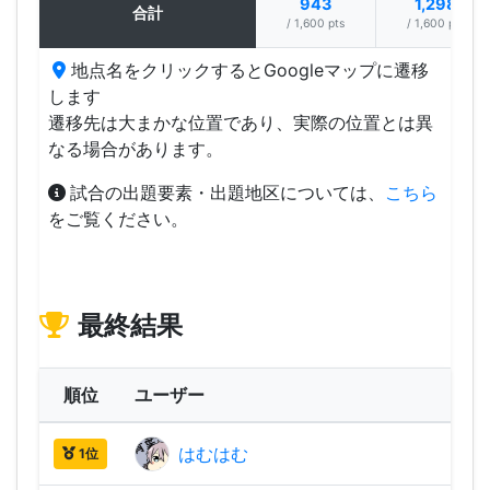
943
1,298
合計
/ 1,600 pts
/ 1,600 pts
地点名をクリックするとGoogleマップに遷移
します
遷移先は大まかな位置であり、実際の位置とは異
なる場合があります。
試合の出題要素・出題地区については、
こちら
をご覧ください。
最終結果
順位
ユーザー
はむはむ
2,24
1位