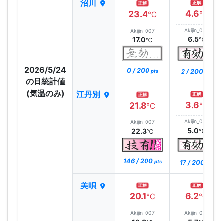
沼川
正解
正解
4.6
23.4
℃
℃
Akijin_007
Akijin_007
6.5
17.0
℃
℃
2026/5/24
0 / 200
2 / 200
pts
pts
の日統計値
(気温のみ)
江丹別
正解
正解
3.6
21.8
℃
℃
Akijin_007
Akijin_007
5.0
22.3
℃
℃
146 / 200
17 / 200
pts
pts
美唄
正解
正解
20.1
6.2
℃
℃
Akijin_007
Akijin_007