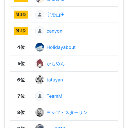
宇治山田
1,96
2位
canyon
1,92
3位
4位
Holidayabout
1,86
5位
かもめん
1,82
6位
tatuyan
1,79
7位
TeamM
1,77
8位
ヨシフ・スターリン
1,76