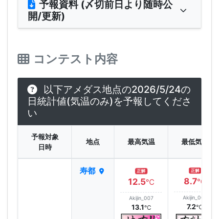
予報資料 (〆切前日より随時公
開/更新)
コンテスト内容
以下アメダス地点の2026/5/24の
日統計値(気温のみ)を予報してくださ
い
予報対象
地点
最高気温
最低気温
日時
寿都
正解
正解
8.7
12.5
℃
℃
Akijin_007
Akijin_007
7.2
13.1
℃
℃