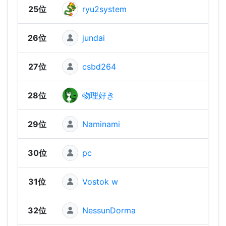
25位
ryu2system
1,48
26位
jundai
1,44
27位
csbd264
1,43
28位
物理好き
1,41
29位
Naminami
1,35
30位
pc
1,32
31位
Vostok w
1,31
32位
NessunDorma
1,25