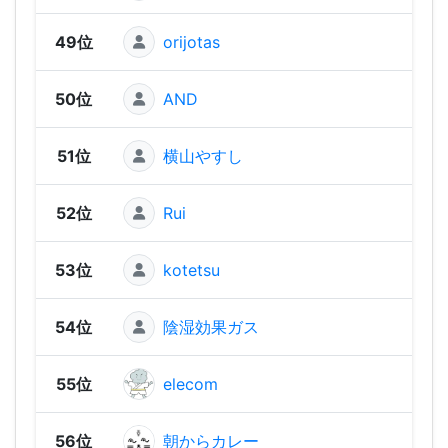
49位
orijotas
676
50位
AND
555
51位
横山やすし
555
52位
Rui
539
53位
kotetsu
51
54位
陰湿効果ガス
473
55位
elecom
469
56位
朝からカレー
457