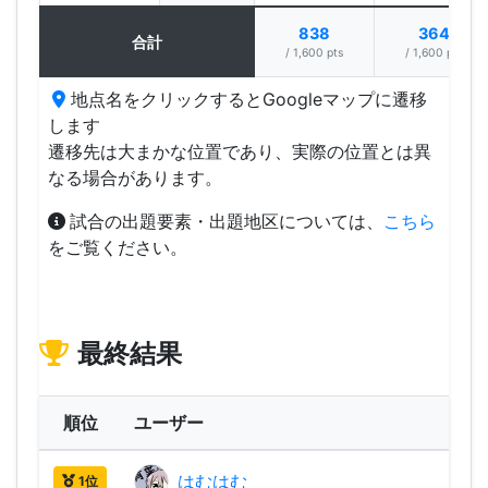
838
364
合計
/ 1,600 pts
/ 1,600 pts
地点名をクリックするとGoogleマップに遷移
します
遷移先は大まかな位置であり、実際の位置とは異
なる場合があります。
試合の出題要素・出題地区については、
こちら
をご覧ください。
最終結果
順位
ユーザー
はむはむ
2,24
1位