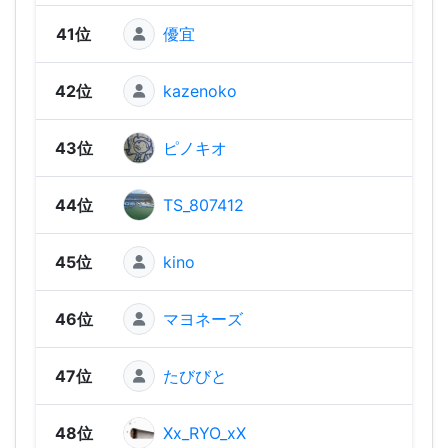
41位
優宜
1,02
42位
kazenoko
969
43位
ピノキオ
91
44位
TS_807412
906
45位
kino
79
46位
マヨネーズ
765
47位
たびびと
729
48位
Xx_RYO_xX
708