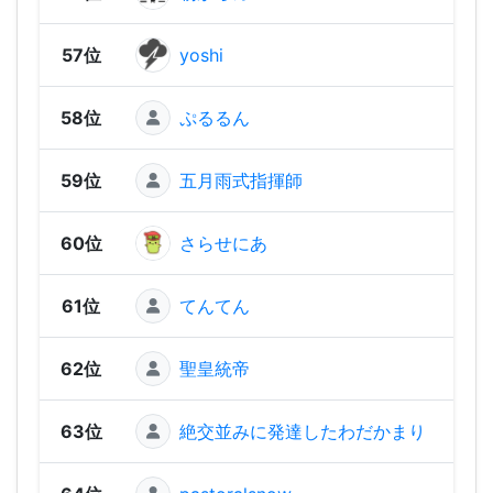
57位
yoshi
450
58位
ぷるるん
37
59位
五月雨式指揮師
342
60位
さらせにあ
334
61位
てんてん
31
62位
聖皇統帝
19
63位
絶交並みに発達したわだかまり
11