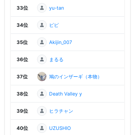
33位
yu-tan
1,23
34位
ピピ
1,22
35位
Akijin_007
1,20
36位
まるる
1,17
37位
鳩のインザーギ（本物）
1,17
38位
Death Valley y
1,14
39位
ヒラチャン
1,13
40位
UZUSHIO
1,08