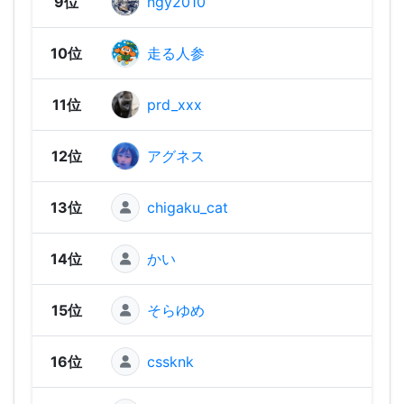
9位
ngy2010
1,73
10位
走る人参
1,73
11位
prd_xxx
1,71
12位
アグネス
1,69
13位
chigaku_cat
1,67
14位
かい
1,67
15位
そらゆめ
1,66
16位
cssknk
1,64