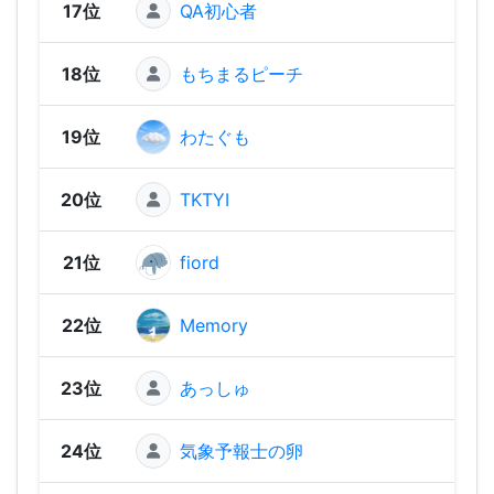
17位
QA初心者
1,63
18位
もちまるピーチ
1,60
19位
わたぐも
1,59
20位
TKTYI
1,57
21位
fiord
1,56
22位
Memory
1,54
23位
あっしゅ
1,53
24位
気象予報士の卵
1,48