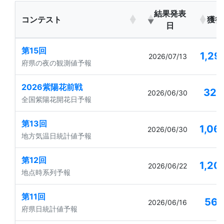
結果発表
コンテスト
獲得
日
第15回
1,29
2026/07/13
府県の夜の観測値予報
2026紫陽花前戦
32
2026/06/30
全国紫陽花開花日予報
第13回
1,06
2026/06/30
地方気温日統計値予報
第12回
1,20
2026/06/22
地点時系列予報
第11回
56
2026/06/16
府県日統計値予報