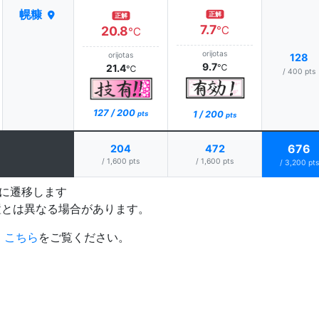
幌糠
正解
正解
7.7
20.8
℃
℃
orijotas
orijotas
128
9.7
21.4
℃
℃
/ 400 pts
127 / 200
1 / 200
pts
pts
676
204
472
/ 1,600 pts
/ 1,600 pts
/ 3,200 pts
プに遷移します
置とは異なる場合があります。
、
こちら
をご覧ください。