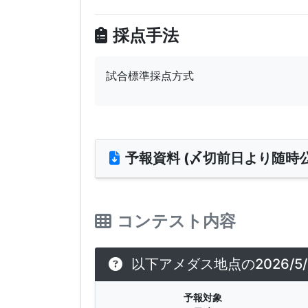
採点手法
試合標準採点方式
予報資料 (〆切前日より随時公
コンテスト内容
以下アメダス地点の2026/5
予報対象