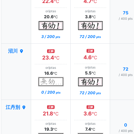
22.4
4.7
℃
℃
orijotas
orijotas
75
20.6
3.8
℃
℃
/ 400 pts
3 / 200
72 / 200
pts
pts
沼川
正解
正解
4.6
23.4
℃
℃
orijotas
orijotas
72
5.5
16.6
℃
℃
/ 400 pts
0 / 200
72 / 200
pts
pts
江丹別
正解
正解
21.8
3.6
℃
℃
orijotas
orijotas
0
19.3
7.4
℃
℃
/ 400 pts