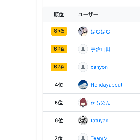
順位
ユーザー
はむはむ
1位
宇治山田
2位
canyon
3位
4位
Holidayabout
5位
かもめん
6位
tatuyan
7位
TeamM