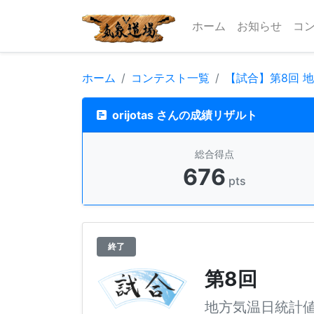
ホーム
お知らせ
コ
ホーム
コンテスト一覧
【試合】第8回 
orijotas さんの成績リザルト
総合得点
676
pts
終了
第8回
地方気温日統計