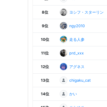
8位
ヨシフ・スターリン
9位
ngy2010
10位
走る人参
11位
prd_xxx
12位
アグネス
13位
chigaku_cat
14位
かい