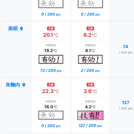
0 / 200
0 / 200
pts
pts
美唄
正解
正解
20.1
6.2
℃
℃
orijotas
orijotas
74
19.2
8.1
℃
℃
/ 400 pts
72 / 200
2 / 200
pts
pts
朱鞠内
正解
正解
22.3
3.6
℃
℃
orijotas
orijotas
127
16.0
4.2
℃
℃
/ 400 pts
127 / 200
0 / 200
pts
pts