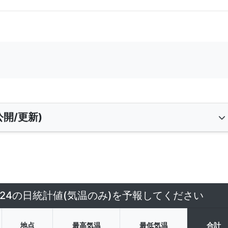
開/更新)
/24の日統計値(気温のみ)を予報してください
地点
最高気温
最低気温
合計