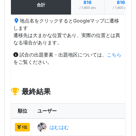
816
816
合計
/ 1,600 pts
/ 1,600 pts
地点名をクリックするとGoogleマップに遷移
します
遷移先は大まかな位置であり、実際の位置とは異
なる場合があります。
試合の出題要素・出題地区については、
こちら
をご覧ください。
最終結果
順位
ユーザー
はむはむ
2,24
1位