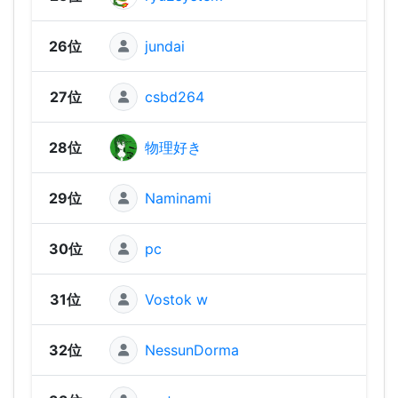
26位
jundai
1,44
27位
csbd264
1,43
28位
物理好き
1,41
29位
Naminami
1,35
30位
pc
1,32
31位
Vostok w
1,31
32位
NessunDorma
1,25