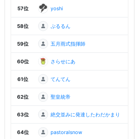
57位
yoshi
450
58位
ぷるるん
37
59位
五月雨式指揮師
342
60位
さらせにあ
334
61位
てんてん
31
62位
聖皇統帝
19
63位
絶交並みに発達したわだかまり
11
64位
pastoralsnow