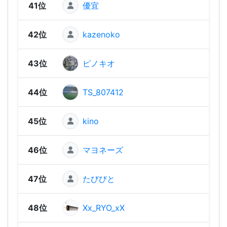
41位
優宜
1,02
42位
kazenoko
969
43位
ピノキオ
91
44位
TS_807412
906
45位
kino
79
46位
マヨネーズ
765
47位
たびびと
729
48位
Xx_RYO_xX
708