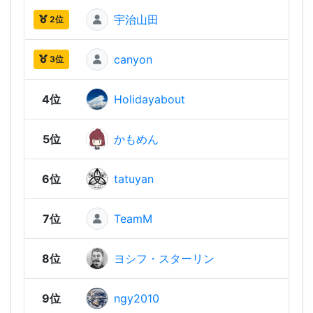
宇治山田
1,96
2位
canyon
1,92
3位
4位
Holidayabout
1,86
5位
かもめん
1,82
6位
tatuyan
1,79
7位
TeamM
1,77
8位
ヨシフ・スターリン
1,76
9位
ngy2010
1,73