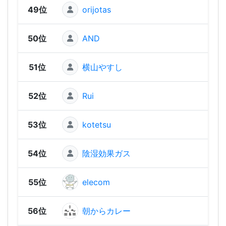
49位
orijotas
676
50位
AND
555
51位
横山やすし
555
52位
Rui
539
53位
kotetsu
51
54位
陰湿効果ガス
473
55位
elecom
469
56位
朝からカレー
457