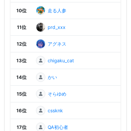
10位
走る人参
1,73
11位
prd_xxx
1,71
12位
アグネス
1,69
13位
chigaku_cat
1,67
14位
かい
1,67
15位
そらゆめ
1,66
16位
cssknk
1,64
17位
QA初心者
1,63