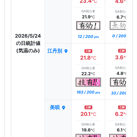
23.4
4.6
℃
℃
QA初心者
QA初心者
21.9
6.7
℃
℃
2026/5/24
0 / 200
12 / 200
pts
pts
の日統計値
(気温のみ)
江丹別
正解
正解
3.6
21.8
℃
℃
QA初心者
QA初心者
4.8
22.2
℃
℃
163 / 200
33 / 200
pts
pts
美唄
正解
正解
20.1
6.2
℃
℃
QA初心者
QA初心者
19.6
6.1
℃
℃