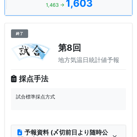
1,603
1,463 →
終了
第8回
地方気温日統計値予報
採点手法
試合標準採点方式
予報資料 (〆切前日より随時公