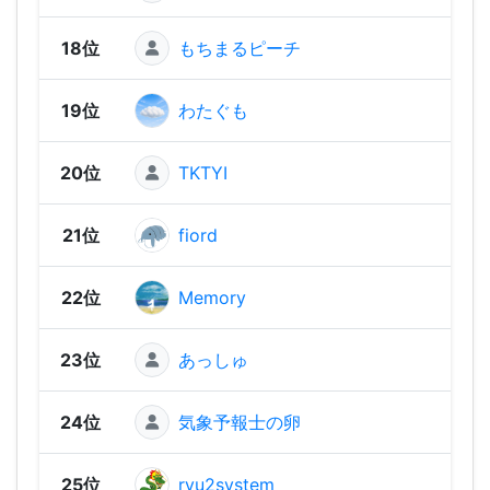
18位
もちまるピーチ
1,60
19位
わたぐも
1,59
20位
TKTYI
1,57
21位
fiord
1,56
22位
Memory
1,54
23位
あっしゅ
1,53
24位
気象予報士の卵
1,48
25位
ryu2system
1,48