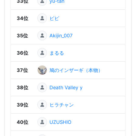
33位
yu-tan
1,23
34位
ピピ
1,22
35位
Akijin_007
1,20
36位
まるる
1,17
37位
鳩のインザーギ（本物）
1,17
38位
Death Valley y
1,14
39位
ヒラチャン
1,13
40位
UZUSHIO
1,08