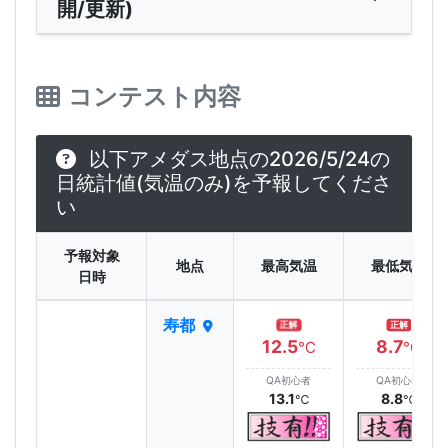
開/更新)
コンテスト内容
以下アメダス地点の2026/5/24の
日統計値(気温のみ)を予報してくださ
い
予報対象
地点
最高気温
最低気温
日時
寿都
正解
正解
12.5
8.7
℃
℃
QA初心者
QA初心者
13.1
8.8
℃
℃