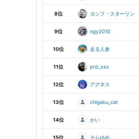
8位
ヨシフ・スターリン
9位
ngy2010
10位
走る人参
11位
prd_xxx
12位
アグネス
13位
chigaku_cat
14位
かい
15位
そらゆめ