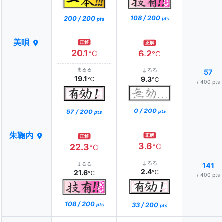
108 / 200
200 / 200
pts
pts
美唄
正解
正解
20.1
6.2
℃
℃
まるる
まるる
57
19.1
9.3
℃
℃
/ 400 pts
0 / 200
57 / 200
pts
pts
朱鞠内
正解
正解
3.6
22.3
℃
℃
まるる
まるる
141
2.4
21.6
℃
℃
/ 400 pts
108 / 200
33 / 200
pts
pts