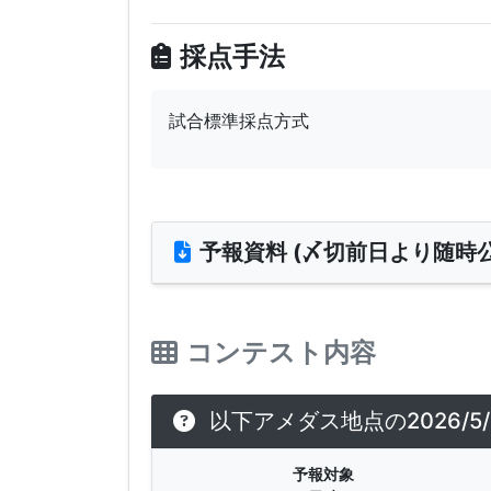
採点手法
試合標準採点方式
予報資料 (〆切前日より随時公
コンテスト内容
以下アメダス地点の2026/5
予報対象