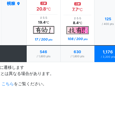
幌糠
正解
正解
20.8
℃
7.7
℃
まるる
まるる
125
19.4
℃
8.4
℃
/ 400 pts
108 / 200
17 / 200
pts
pts
1,176
546
630
/ 1,600 pts
/ 1,600 pts
/ 3,200 pts
プに遷移します
置とは異なる場合があります。
、
こちら
をご覧ください。