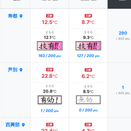
寿都
正解
正解
12.5
8.7
℃
℃
まるる
まるる
290
12.1
9.3
℃
℃
/ 400 pts
163 / 200
127 / 200
pts
pts
芦別
正解
正解
22.8
6.2
℃
℃
まるる
まるる
1
20.8
8.5
℃
℃
/ 400 pts
0 / 200
1 / 200
pts
pts
西興部
正解
正解
22.4
4.7