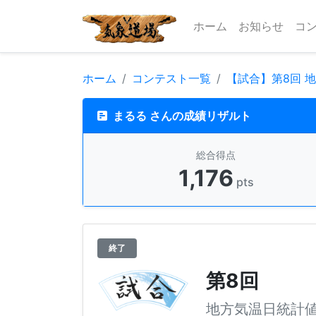
ホーム
お知らせ
コ
ホーム
コンテスト一覧
【試合】第8回 
まるる さんの成績リザルト
総合得点
1,176
pts
終了
第8回
地方気温日統計