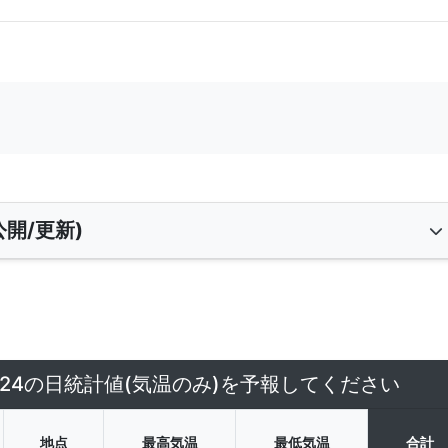
開/更新)
/24の日統計値(気温のみ)を予報してください
地点
最高気温
最低気温
合計