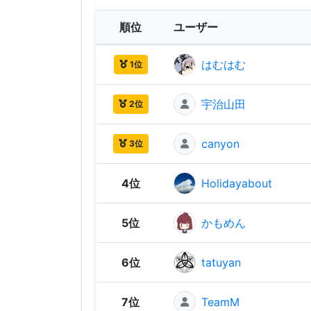
順位
ユーザー
はむはむ
1位
宇治山田
2位
canyon
3位
4位
Holidayabout
5位
かもめん
6位
tatuyan
7位
TeamM