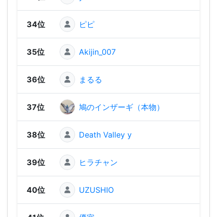
34位
ピピ
1,22
35位
Akijin_007
1,20
36位
まるる
1,17
37位
鳩のインザーギ（本物）
1,17
38位
Death Valley y
1,14
39位
ヒラチャン
1,13
40位
UZUSHIO
1,08