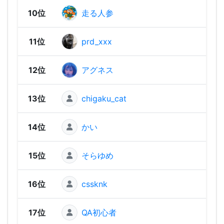
10位
走る人参
1,73
11位
prd_xxx
1,71
12位
アグネス
1,69
13位
chigaku_cat
1,67
14位
かい
1,67
15位
そらゆめ
1,66
16位
cssknk
1,64
17位
QA初心者
1,63