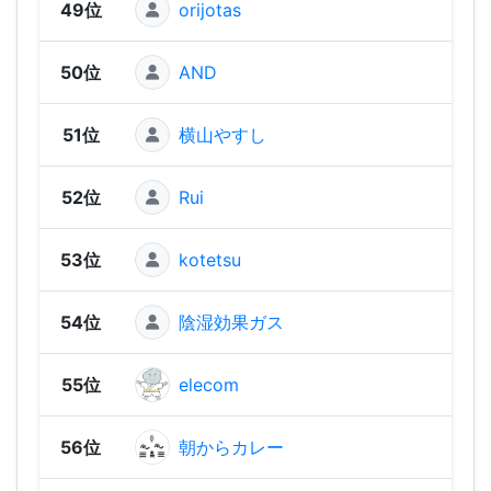
49位
orijotas
676
50位
AND
555
51位
横山やすし
555
52位
Rui
539
53位
kotetsu
51
54位
陰湿効果ガス
473
55位
elecom
469
56位
朝からカレー
457