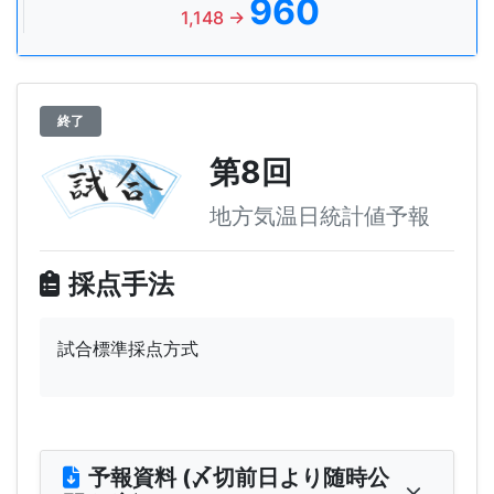
960
1,148 →
終了
第8回
地方気温日統計値予報
採点手法
試合標準採点方式
予報資料 (〆切前日より随時公