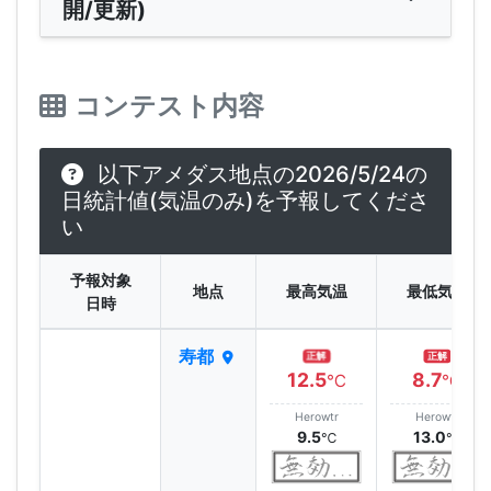
開/更新)
コンテスト内容
以下アメダス地点の2026/5/24の
日統計値(気温のみ)を予報してくださ
い
予報対象
地点
最高気温
最低気温
日時
寿都
正解
正解
12.5
8.7
℃
℃
Herowtr
Herowtr
9.5
13.0
℃
℃