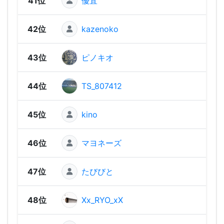
41位
優宜
1,02
42位
kazenoko
969
43位
ピノキオ
91
44位
TS_807412
906
45位
kino
79
46位
マヨネーズ
765
47位
たびびと
729
48位
Xx_RYO_xX
708