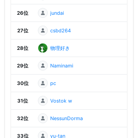
26位
jundai
1,44
27位
csbd264
1,43
28位
物理好き
1,41
29位
Naminami
1,35
30位
pc
1,32
31位
Vostok w
1,31
32位
NessunDorma
1,25
33位
yu-tan
1,23