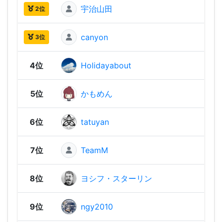
宇治山田
1,96
2位
canyon
1,92
3位
4位
Holidayabout
1,86
5位
かもめん
1,82
6位
tatuyan
1,79
7位
TeamM
1,77
8位
ヨシフ・スターリン
1,76
9位
ngy2010
1,73