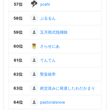
57位
yoshi
450
58位
ぷるるん
37
59位
五月雨式指揮師
342
60位
さらせにあ
334
61位
てんてん
31
62位
聖皇統帝
19
63位
絶交並みに発達したわだかまり
11
64位
pastoralsnow