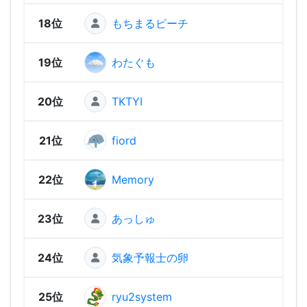
18位
もちまるピーチ
1,60
19位
わたぐも
1,59
20位
TKTYI
1,57
21位
fiord
1,56
22位
Memory
1,54
23位
あっしゅ
1,53
24位
気象予報士の卵
1,48
25位
ryu2system
1,48