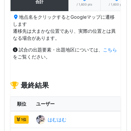
合計
/ 1,600 pts
/ 1,600 pts
地点名をクリックするとGoogleマップに遷移
します
遷移先は大まかな位置であり、実際の位置とは異
なる場合があります。
試合の出題要素・出題地区については、
こちら
をご覧ください。
最終結果
順位
ユーザー
はむはむ
2,24
1位