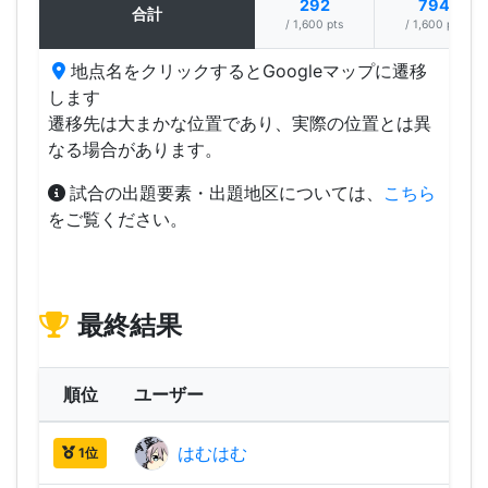
292
794
合計
/ 1,600 pts
/ 1,600 pts
地点名をクリックするとGoogleマップに遷移
します
遷移先は大まかな位置であり、実際の位置とは異
なる場合があります。
試合の出題要素・出題地区については、
こちら
をご覧ください。
最終結果
順位
ユーザー
はむはむ
2,24
1位