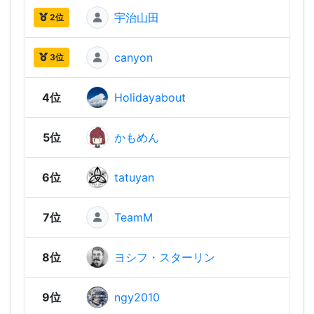
宇治山田
1,96
2位
canyon
1,92
3位
4位
Holidayabout
1,86
5位
かもめん
1,82
6位
tatuyan
1,79
7位
TeamM
1,77
8位
ヨシフ・スターリン
1,76
9位
ngy2010
1,73