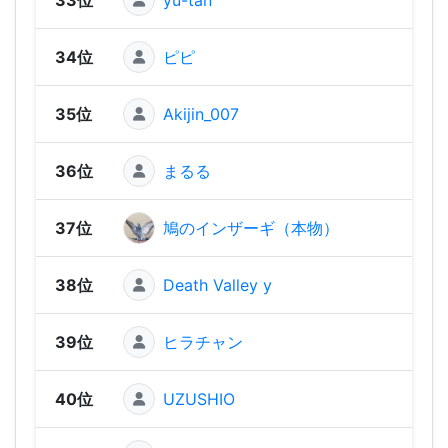
34位
ピピ
1,22
35位
Akijin_007
1,20
36位
まるる
1,17
37位
鳩のインザーギ（本物）
1,17
38位
Death Valley y
1,14
39位
ヒラチャン
1,13
40位
UZUSHIO
1,08