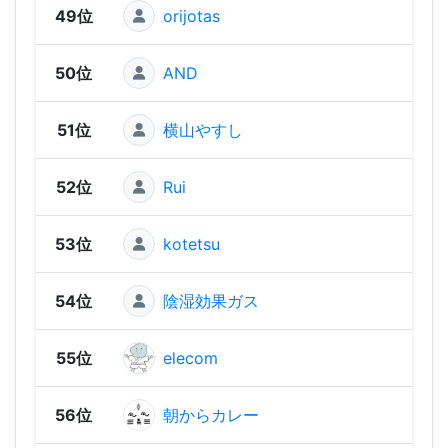
49位
orijotas
676
50位
AND
555
51位
横山やすし
555
52位
Rui
539
53位
kotetsu
51
54位
陰湿効果ガス
473
55位
elecom
469
56位
朝からカレー
457