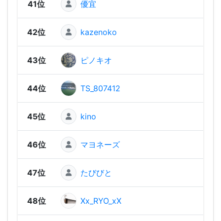
41位
優宜
1,02
42位
kazenoko
969
43位
ピノキオ
91
44位
TS_807412
906
45位
kino
79
46位
マヨネーズ
765
47位
たびびと
729
48位
Xx_RYO_xX
708