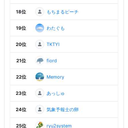
18位
もちまるピーチ
1,60
19位
わたぐも
1,59
20位
TKTYI
1,57
21位
fiord
1,56
22位
Memory
1,54
23位
あっしゅ
1,53
24位
気象予報士の卵
1,48
25位
ryu2system
1,48