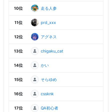
10位
走る人参
1,73
11位
prd_xxx
1,71
12位
アグネス
1,69
13位
chigaku_cat
1,67
14位
かい
1,67
15位
そらゆめ
1,66
16位
cssknk
1,64
17位
QA初心者
1,63