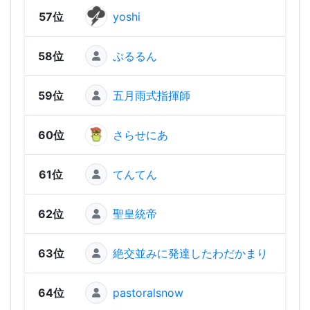
57位
yoshi
450
58位
ぷるるん
37
59位
五月雨式指揮師
342
60位
さらせにあ
334
61位
てんてん
31
62位
聖皇統帝
19
63位
絶交並みに発達したわだかまり
11
64位
pastoralsnow