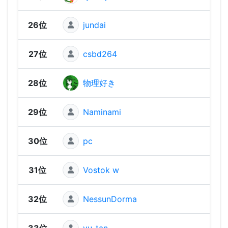
26位
jundai
1,44
27位
csbd264
1,43
28位
物理好き
1,41
29位
Naminami
1,35
30位
pc
1,32
31位
Vostok w
1,31
32位
NessunDorma
1,25
33位
yu-tan
1,23