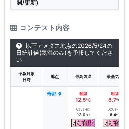
開/更新)
コンテスト内容
以下アメダス地点の2026/5/24の
日統計値(気温のみ)を予報してくださ
い
予報対象
地点
最高気温
最低気温
日時
寿都
正解
正解
12.5
8.7
℃
℃
UZUSHIO
UZUSHIO
13.0
8.4
℃
℃