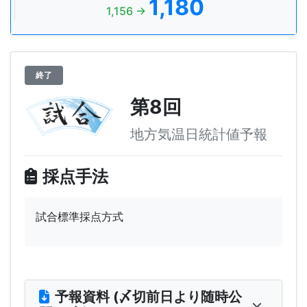
1,180
1,156 →
終了
第8回
地方気温日統計値予報
採点手法
試合標準採点方式
予報資料 (〆切前日より随時公