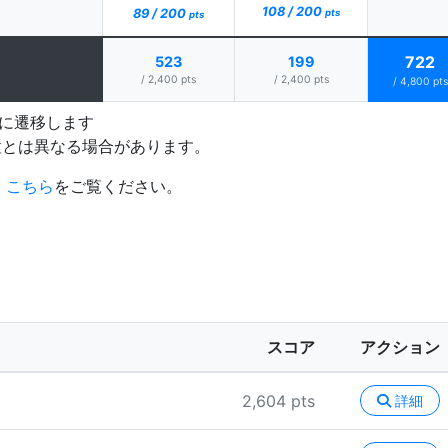
108 / 200
89 / 200
pts
pts
722
523
199
/ 2,400 pts
/ 2,400 pts
/ 4,800 pts
プに遷移します
置とは異なる場合があります。
、
こちら
をご覧ください。
スコア
アクション
2,604 pts
詳細