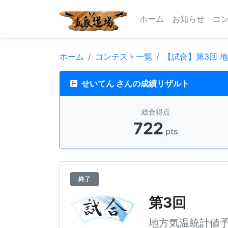
ホーム
お知らせ
コ
ホーム
コンテスト一覧
【試合】第3回 
せいてん さんの成績リザルト
総合得点
722
pts
終了
第3回
地方気温統計値