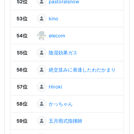
52位
pastoralsnow
1,31
53位
kino
1,29
54位
elecom
1,22
55位
陰湿効果ガス
1,15
56位
絶交並みに発達したわだかまり
1,1
57位
Hiroki
1,10
58位
かっちゃん
1,06
59位
五月雨式指揮師
1,00