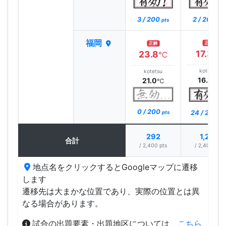
3 / 200
2 / 200
pts
pts
福岡
正解
正解
17.3
23.8
℃
℃
kotetsu
kotetsu
16.0
21.0
℃
℃
0 / 200
24 / 200
pts
pt
292
1,291
合計
/ 2,400 pts
/ 2,400 pts
地点名をクリックするとGoogleマップに遷移
します
遷移先は大まかな位置であり、実際の位置とは異
なる場合があります。
試合の出題要素・出題地区については、
こちら