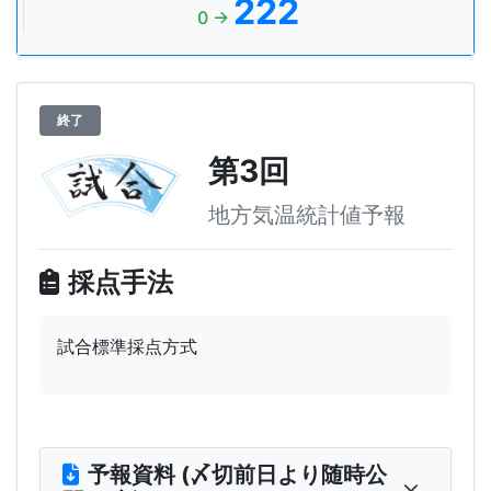
222
0 →
終了
第3回
地方気温統計値予報
採点手法
試合標準採点方式
予報資料 (〆切前日より随時公