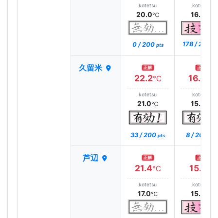
kotetsu
kotetsu
20.0
16.0
℃
℃
178 / 200
0 / 200
pt
pts
久留米
正解
正解
22.2
16.6
℃
℃
kotetsu
kotetsu
21.0
15.0
℃
℃
33 / 200
8 / 200
pts
pts
芦辺
正解
正解
21.4
15.1
℃
℃
kotetsu
kotetsu
17.0
15.0
℃
℃