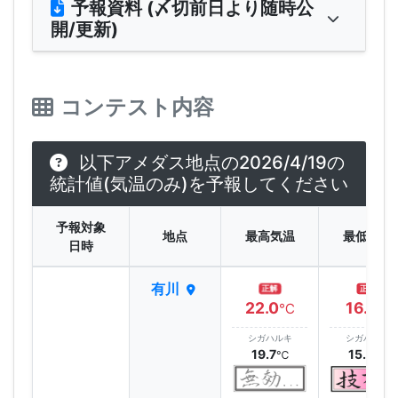
予報資料 (〆切前日より随時公
開/更新)
コンテスト内容
以下アメダス地点の2026/4/19の
統計値(気温のみ)を予報してください
予報対象
地点
最高気温
最低気温
日時
有川
正解
正解
22.0
16.1
℃
℃
シガハルキ
シガハルキ
19.7
15.6
℃
℃