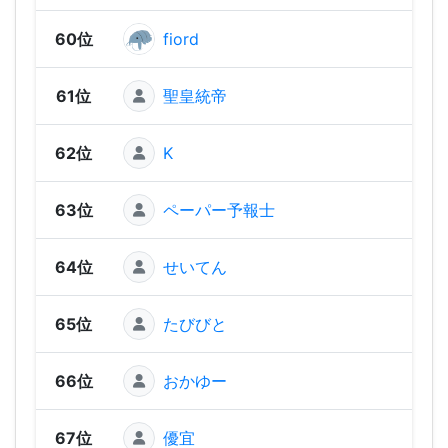
60位
fiord
99
61位
聖皇統帝
92
62位
K
81
63位
ペーパー予報士
74
64位
せいてん
72
65位
たびびと
67
66位
おかゆー
64
67位
優宜
62