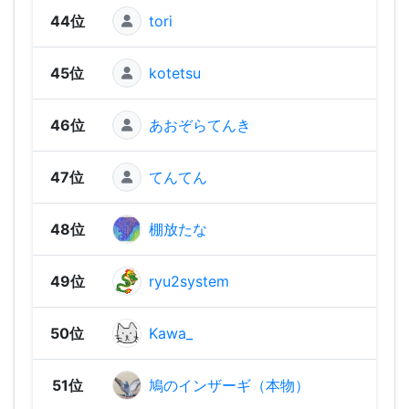
44位
tori
1,61
45位
kotetsu
1,58
46位
あおぞらてんき
1,53
47位
てんてん
1,52
48位
棚放たな
1,48
49位
ryu2system
1,46
50位
Kawa_
1,34
51位
鳩のインザーギ（本物）
1,33