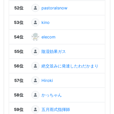
52位
pastoralsnow
1,31
53位
kino
1,29
54位
elecom
1,22
55位
陰湿効果ガス
1,15
56位
絶交並みに発達したわだかまり
1,1
57位
Hiroki
1,10
58位
かっちゃん
1,06
59位
五月雨式指揮師
1,00