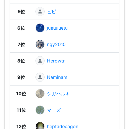
5位
ピピ
2,31
6位
ı̣uɐɯı̣uɐɯ
2,30
7位
ngy2010
2,29
8位
Herowtr
2,26
9位
Naminami
2,23
10位
シガハルキ
2,23
11位
マーズ
2,21
12位
heptadecagon
2,19