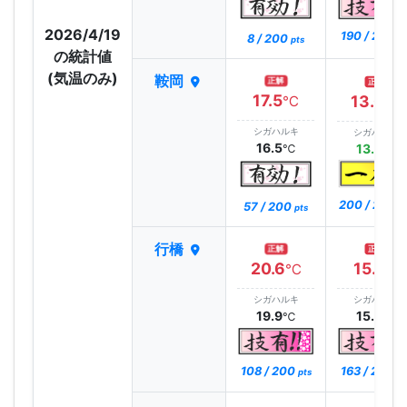
2026/4/19
190 / 200
8 / 200
pt
pts
の統計値
(気温のみ)
鞍岡
正解
正解
17.5
13.0
℃
℃
シガハルキ
シガハルキ
16.5
13.0
℃
℃
200 / 200
57 / 200
p
pts
行橋
正解
正解
20.6
15.1
℃
℃
シガハルキ
シガハルキ
19.9
15.5
℃
℃
108 / 200
163 / 200
pts
pt