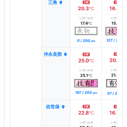
三角
正解
正解
20.3
16.3
℃
℃
シガハルキ
シガハルキ
17.4
15.7
℃
℃
127 / 200
0 / 200
pt
pts
沖永良部
正解
正解
20.0
25.0
℃
℃
シガハルキ
シガハルキ
21.0
25.1
℃
℃
197 / 200
57 / 200
pts
pt
佐世保
正解
正解
22.8
16.9
℃
℃
シガハルキ
シガハルキ