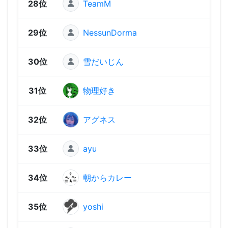
28位
TeamM
1,91
29位
NessunDorma
1,91
30位
雪だいじん
1,85
31位
物理好き
1,84
32位
アグネス
1,83
33位
ayu
1,83
34位
朝からカレー
1,81
35位
yoshi
1,80