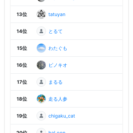
13位
tatuyan
2,19
14位
とるて
2,17
15位
わたぐも
2,17
16位
ピノキオ
2,15
17位
まるる
2,15
18位
走る人参
2,14
19位
chigaku_cat
2,13
20位
baLoon
2,13