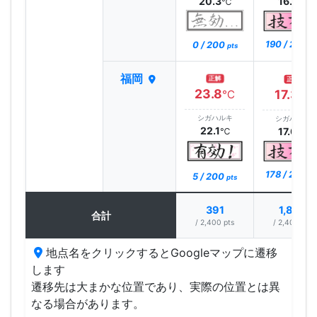
20.3
16.7
℃
℃
190 / 200
0 / 200
pt
pts
福岡
正解
正解
23.8
17.3
℃
℃
シガハルキ
シガハルキ
22.1
17.0
℃
℃
178 / 200
5 / 200
pt
pts
391
1,839
合計
/ 2,400 pts
/ 2,400 pts
地点名をクリックするとGoogleマップに遷移
します
遷移先は大まかな位置であり、実際の位置とは異
なる場合があります。