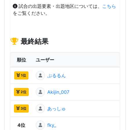
試合の出題要素・出題地区については、
こちら
をご覧ください。
最終結果
順位
ユーザー
ぷるるん
2,60
1位
Akijin_007
2,48
2位
あっしゅ
2,47
3位
4位
fky_
2,40