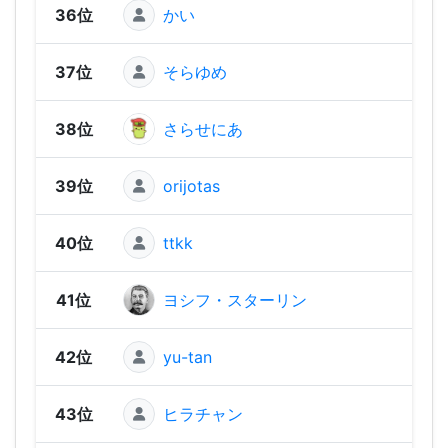
36位
かい
1,80
37位
そらゆめ
1,79
38位
さらせにあ
1,79
39位
orijotas
1,77
40位
ttkk
1,76
41位
ヨシフ・スターリン
1,74
42位
yu-tan
1,73
43位
ヒラチャン
1,69