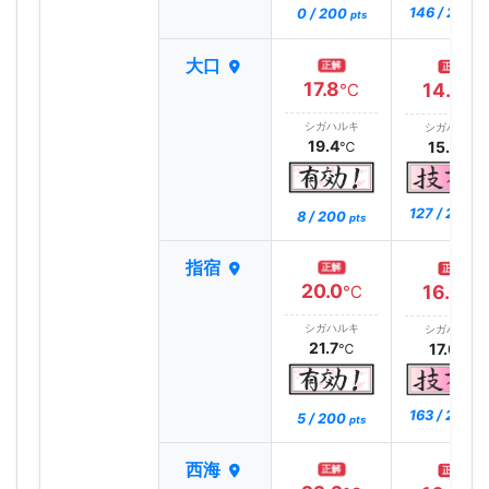
146 / 200
0 / 200
pt
pts
大口
正解
正解
17.8
14.7
℃
℃
シガハルキ
シガハルキ
19.4
15.3
℃
℃
127 / 200
8 / 200
pt
pts
指宿
正解
正解
20.0
16.6
℃
℃
シガハルキ
シガハルキ
21.7
17.0
℃
℃
163 / 200
5 / 200
pt
pts
西海
正解
正解