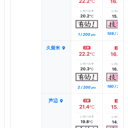
22.2
16.3
℃
℃
シガハルキ
シガハルキ
20.2
15.6
℃
℃
108 / 200
1 / 200
pt
pts
久留米
正解
正解
22.2
16.6
℃
℃
シガハルキ
シガハルキ
20.3
16.8
℃
℃
190 / 200
2 / 200
pt
pts
芦辺
正解
正解
21.4
15.1
℃
℃
シガハルキ
シガハルキ
19.8
14.9
℃
℃