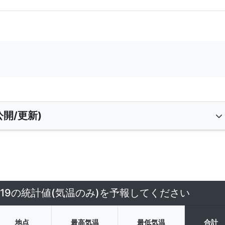
開/更新)
/19の統計値(気温のみ)を予報してください
地点
最高気温
最低気温
合計