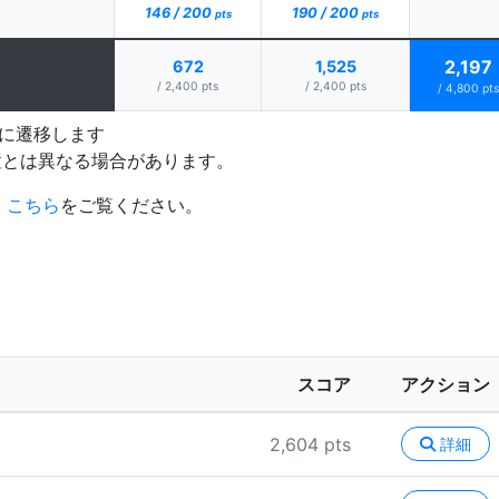
146 / 200
190 / 200
pts
pts
2,197
672
1,525
/ 2,400 pts
/ 2,400 pts
/ 4,800 pts
プに遷移します
置とは異なる場合があります。
、
こちら
をご覧ください。
スコア
アクション
2,604 pts
詳細