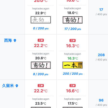
16.6
20.0
℃
℃
heptadecagon
heptadecagon
17
18.0
22.9
℃
℃
/ 400 pts
0 / 200
17 / 200
pts
pts
西海
正解
正解
22.2
16.3
℃
℃
heptadecagon
heptadecagon
208
20.6
16.3
℃
℃
/ 400 pts
200 / 200
8 / 200
pts
pts
久留米
正解
正解
22.2
16.6
℃
℃
heptadecagon
heptadecagon
96
23.5
17.5
℃
℃
/ 400 pts