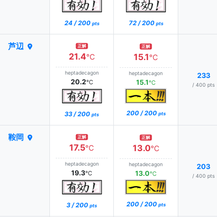
24 / 200
72 / 200
pts
pts
芦辺
正解
正解
21.4
15.1
℃
℃
heptadecagon
heptadecagon
233
20.2
15.1
℃
℃
/ 400 pts
200 / 200
33 / 200
pts
pts
鞍岡
正解
正解
17.5
13.0
℃
℃
heptadecagon
heptadecagon
203
19.3
13.0
℃
℃
/ 400 pts
200 / 200
3 / 200
pts
pts