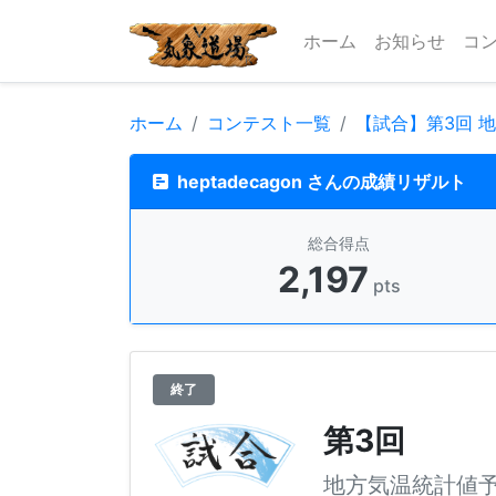
ホーム
お知らせ
コ
ホーム
コンテスト一覧
【試合】第3回 
heptadecagon さんの成績リザルト
総合得点
2,197
pts
終了
第3回
地方気温統計値