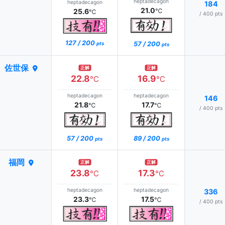
heptadecagon
heptadecagon
184
21.0
25.6
℃
℃
/ 400 pts
127 / 200
57 / 200
pts
pts
佐世保
正解
正解
22.8
16.9
℃
℃
heptadecagon
heptadecagon
146
21.8
17.7
℃
℃
/ 400 pts
57 / 200
89 / 200
pts
pts
福岡
正解
正解
23.8
17.3
℃
℃
heptadecagon
heptadecagon
336
23.3
17.5
℃
℃
/ 400 pts