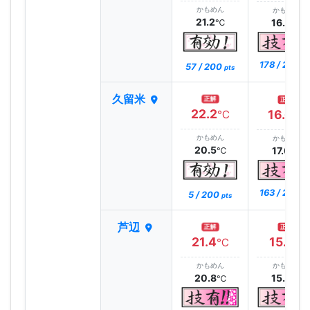
かもめん
かもめん
21.2
16.6
℃
℃
178 / 200
57 / 200
pt
pts
久留米
正解
正解
22.2
16.6
℃
℃
かもめん
かもめん
20.5
17.0
℃
℃
163 / 200
5 / 200
pt
pts
芦辺
正解
正解
21.4
15.1
℃
℃
かもめん
かもめん
20.8
15.8
℃
℃