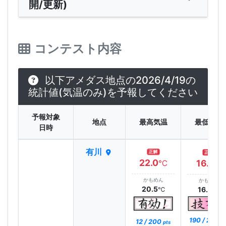
開/更新)
コンテスト内容
以下アメダス地点の2026/4/19の
統計値(気温のみ)を予報してください
予報対象
地点
最高気温
最低気温
日時
有川
正解
正解
22.0
16.1
℃
℃
かもめん
かもめん
20.5
16.3
℃
℃
190 / 200
12 / 200
pt
pts