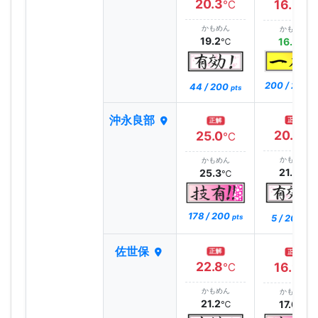
20.3
16.3
℃
℃
かもめん
かもめん
19.2
16.3
℃
℃
200 / 200
44 / 200
p
pts
沖永良部
正解
正解
20.0
25.0
℃
℃
かもめん
かもめん
21.7
25.3
℃
℃
178 / 200
5 / 200
pts
pts
佐世保
正解
正解
22.8
16.9
℃
℃
かもめん
かもめん
21.2
17.0
℃
℃