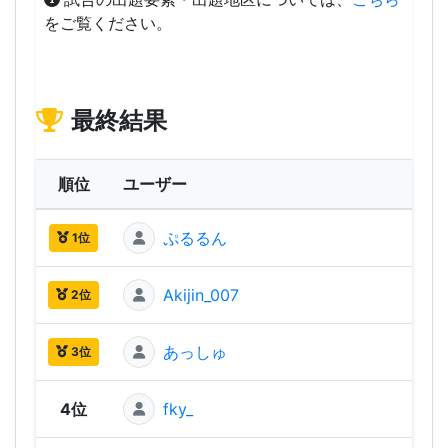
をご覧ください。
最終結果
順位
ユーザー
ぷるるん
2,60
1位
Akijin_007
2,48
2位
あっしゅ
2,47
3位
4位
fky_
2,40