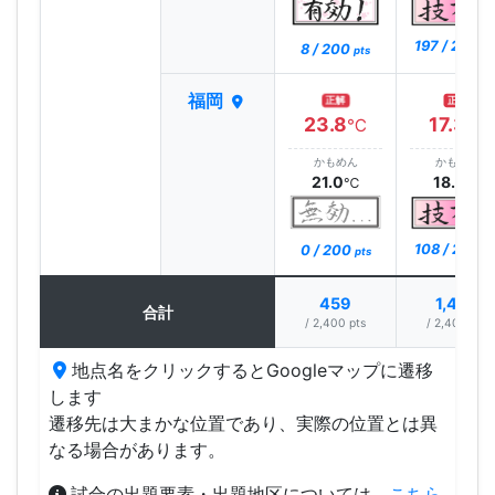
197 / 200
8 / 200
pt
pts
福岡
正解
正解
23.8
17.3
℃
℃
かもめん
かもめん
21.0
18.0
℃
℃
108 / 200
0 / 200
pt
pts
459
1,499
合計
/ 2,400 pts
/ 2,400 pts
地点名をクリックするとGoogleマップに遷移
します
遷移先は大まかな位置であり、実際の位置とは異
なる場合があります。
試合の出題要素・出題地区については、
こちら