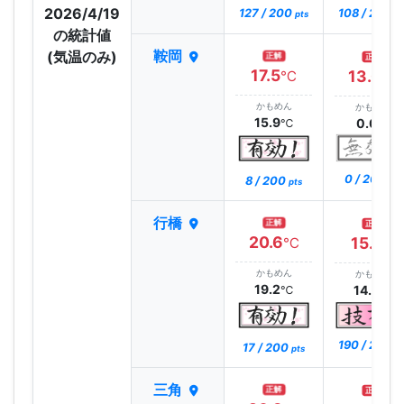
2026/4/19
127 / 200
108 / 200
pts
pt
の統計値
鞍岡
(気温のみ)
正解
正解
17.5
13.0
℃
℃
かもめん
かもめん
15.9
0.0
℃
℃
0 / 200
8 / 200
pts
pts
行橋
正解
正解
20.6
15.1
℃
℃
かもめん
かもめん
19.2
14.9
℃
℃
190 / 200
17 / 200
pt
pts
三角
正解
正解