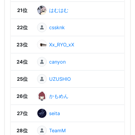
21位
はむはむ
2,07
22位
cssknk
2,03
23位
Xx_RYO_xX
2,01
24位
canyon
2,01
25位
UZUSHIO
1,95
26位
かもめん
1,95
27位
seita
1,92
28位
TeamM
1,91