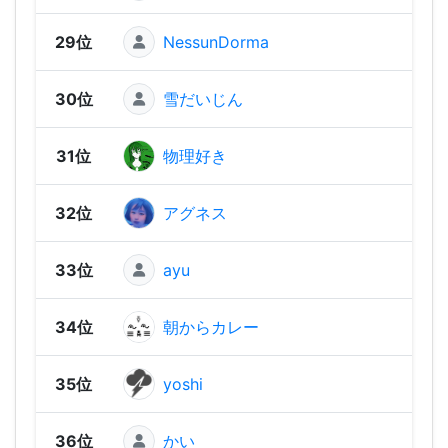
29位
NessunDorma
1,91
30位
雪だいじん
1,85
31位
物理好き
1,84
32位
アグネス
1,83
33位
ayu
1,83
34位
朝からカレー
1,81
35位
yoshi
1,80
36位
かい
1,80