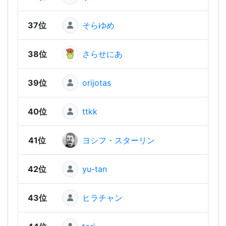
37位
そらゆめ
1,79
38位
さらせにあ
1,79
39位
orijotas
1,77
40位
ttkk
1,76
41位
ヨシフ・スターリン
1,74
42位
yu-tan
1,73
43位
ヒラチャン
1,69