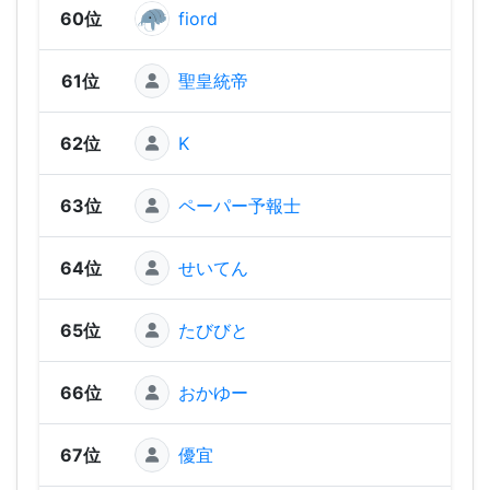
60位
fiord
99
61位
聖皇統帝
92
62位
K
81
63位
ペーパー予報士
74
64位
せいてん
72
65位
たびびと
67
66位
おかゆー
64
67位
優宜
62