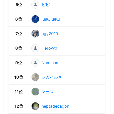
5位
ピピ
2,31
6位
ı̣uɐɯı̣uɐɯ
2,30
7位
ngy2010
2,29
8位
Herowtr
2,26
9位
Naminami
2,23
10位
シガハルキ
2,23
11位
マーズ
2,21
12位
heptadecagon
2,19