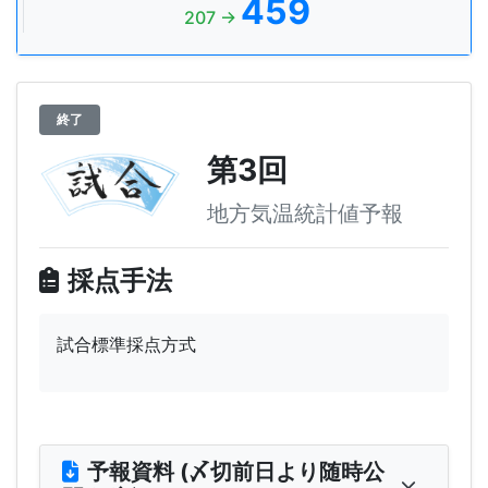
459
207 →
終了
第3回
地方気温統計値予報
採点手法
試合標準採点方式
予報資料 (〆切前日より随時公