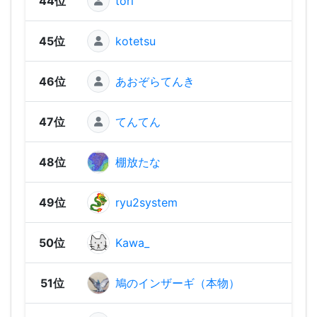
44位
tori
1,61
45位
kotetsu
1,58
46位
あおぞらてんき
1,53
47位
てんてん
1,52
48位
棚放たな
1,48
49位
ryu2system
1,46
50位
Kawa_
1,34
51位
鳩のインザーギ（本物）
1,33