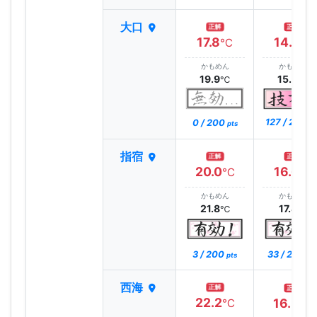
大口
正解
正解
17.8
14.7
℃
℃
かもめん
かもめん
19.9
15.3
℃
℃
127 / 200
0 / 200
pt
pts
指宿
正解
正解
20.0
16.6
℃
℃
かもめん
かもめん
21.8
17.8
℃
℃
3 / 200
33 / 200
pts
pt
西海
正解
正解
22.2
16.3
℃
℃