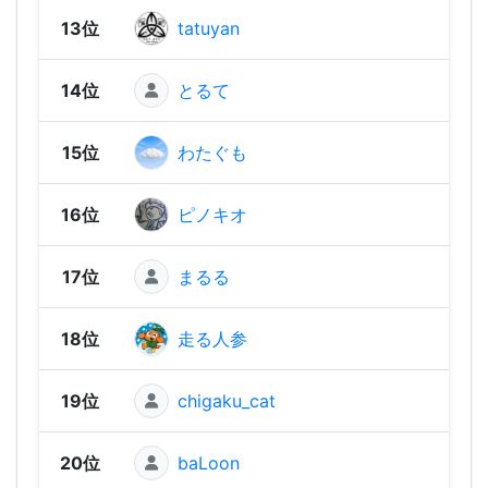
13位
tatuyan
2,19
14位
とるて
2,17
15位
わたぐも
2,17
16位
ピノキオ
2,15
17位
まるる
2,15
18位
走る人参
2,14
19位
chigaku_cat
2,13
20位
baLoon
2,13