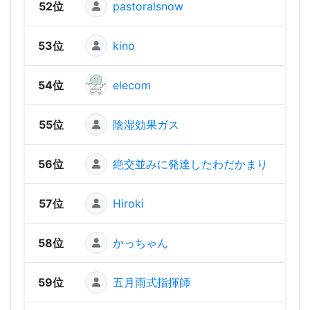
52位
pastoralsnow
1,31
53位
kino
1,29
54位
elecom
1,22
55位
陰湿効果ガス
1,15
56位
絶交並みに発達したわだかまり
1,1
57位
Hiroki
1,10
58位
かっちゃん
1,06
59位
五月雨式指揮師
1,00