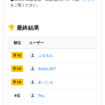
をご覧ください。
最終結果
順位
ユーザー
ぷるるん
2,60
1位
Akijin_007
2,48
2位
あっしゅ
2,47
3位
4位
fky_
2,40