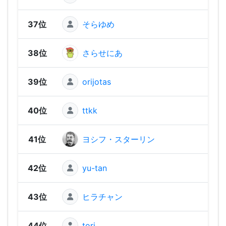
37位
そらゆめ
1,79
38位
さらせにあ
1,79
39位
orijotas
1,77
40位
ttkk
1,76
41位
ヨシフ・スターリン
1,74
42位
yu-tan
1,73
43位
ヒラチャン
1,69
44位
tori
1,61