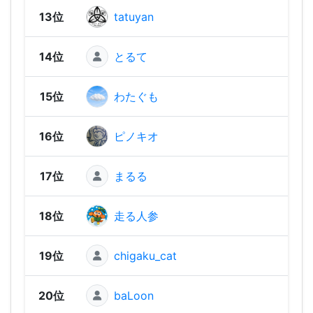
13位
tatuyan
2,19
14位
とるて
2,17
15位
わたぐも
2,17
16位
ピノキオ
2,15
17位
まるる
2,15
18位
走る人参
2,14
19位
chigaku_cat
2,13
20位
baLoon
2,13