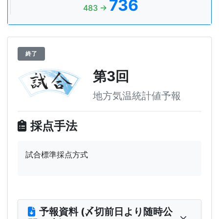
736
483 →
終了
第3回
地方気温統計値予報
採点手法
試合標準採点方式
予報資料 (〆切前日より随時公