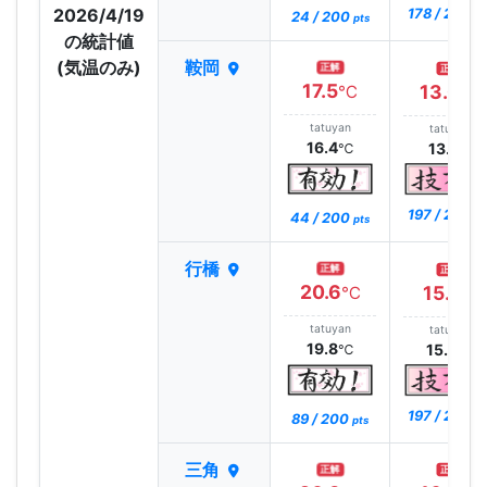
2026/4/19
178 / 200
24 / 200
pt
pts
の統計値
(気温のみ)
鞍岡
正解
正解
17.5
13.0
℃
℃
tatuyan
tatuyan
16.4
13.1
℃
℃
197 / 200
44 / 200
pt
pts
行橋
正解
正解
20.6
15.1
℃
℃
tatuyan
tatuyan
19.8
15.2
℃
℃
197 / 200
89 / 200
pt
pts
三角
正解
正解