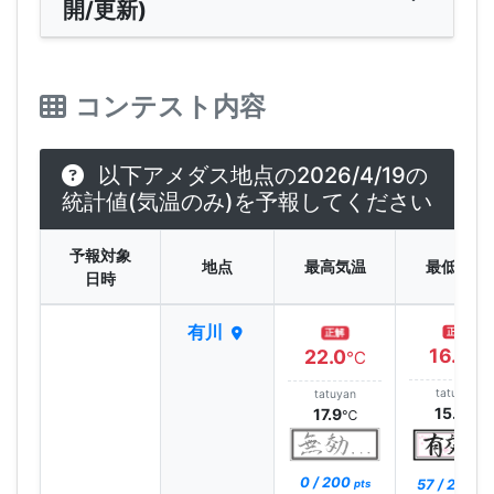
開/更新)
コンテスト内容
以下アメダス地点の2026/4/19の
統計値(気温のみ)を予報してください
予報対象
地点
最高気温
最低気温
日時
有川
正解
正解
16.1
22.0
℃
℃
tatuyan
tatuyan
15.1
17.9
℃
℃
0 / 200
57 / 200
pts
pt