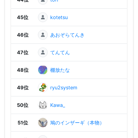
45位
kotetsu
1,58
46位
あおぞらてんき
1,53
47位
てんてん
1,52
48位
棚放たな
1,48
49位
ryu2system
1,46
50位
Kawa_
1,34
51位
鳩のインザーギ（本物）
1,33