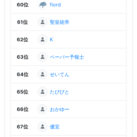
60位
fiord
99
61位
聖皇統帝
92
62位
K
81
63位
ペーパー予報士
74
64位
せいてん
72
65位
たびびと
67
66位
おかゆー
64
67位
優宜
62