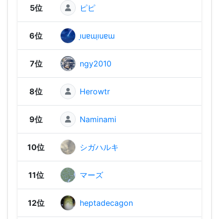
5位
ピピ
2,31
6位
ı̣uɐɯı̣uɐɯ
2,30
7位
ngy2010
2,29
8位
Herowtr
2,26
9位
Naminami
2,23
10位
シガハルキ
2,23
11位
マーズ
2,21
12位
heptadecagon
2,19