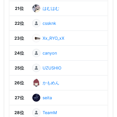
21位
はむはむ
2,07
22位
cssknk
2,03
23位
Xx_RYO_xX
2,01
24位
canyon
2,01
25位
UZUSHIO
1,95
26位
かもめん
1,95
27位
seita
1,92
28位
TeamM
1,91