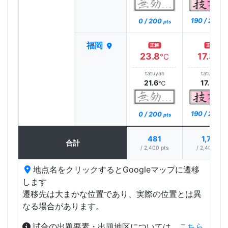
190 / 200
0 / 200
pt
pts
福岡
正解
正解
23.8
17.3
℃
℃
tatuyan
tatuyan
21.6
17.5
℃
℃
190 / 200
0 / 200
pt
pts
481
1,713
合計
/ 2,400 pts
/ 2,400 pts
地点名をクリックするとGoogleマップに遷移
します
遷移先は大まかな位置であり、実際の位置とは異
なる場合があります。
試合の出題要素・出題地区については、
こちら