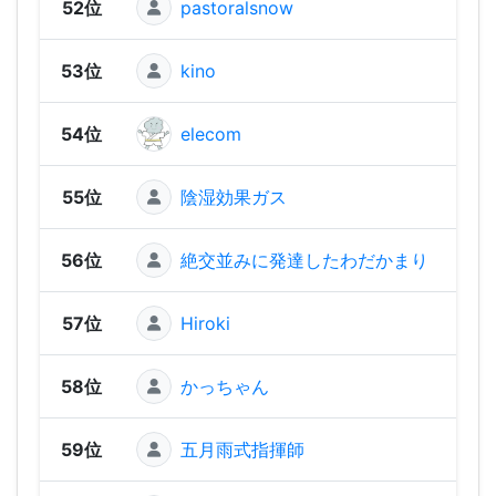
52位
pastoralsnow
1,31
53位
kino
1,29
54位
elecom
1,22
55位
陰湿効果ガス
1,15
56位
絶交並みに発達したわだかまり
1,1
57位
Hiroki
1,10
58位
かっちゃん
1,06
59位
五月雨式指揮師
1,00