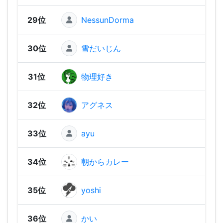
29位
NessunDorma
1,91
30位
雪だいじん
1,85
31位
物理好き
1,84
32位
アグネス
1,83
33位
ayu
1,83
34位
朝からカレー
1,81
35位
yoshi
1,80
36位
かい
1,80