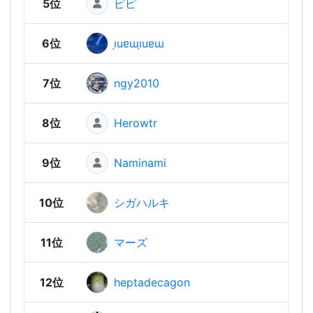
5位
ピピ
2,31
6位
ı̣uɐɯı̣uɐɯ
2,30
7位
ngy2010
2,29
8位
Herowtr
2,26
9位
Naminami
2,23
10位
シガハルキ
2,23
11位
マーズ
2,21
12位
heptadecagon
2,19