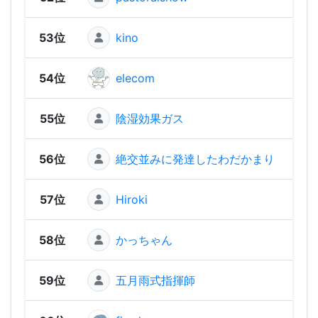
53位
kino
1,29
54位
elecom
1,22
55位
陰湿効果ガス
1,15
56位
絶交並みに発達したわだかまり
1,1
57位
Hiroki
1,10
58位
かっちゃん
1,06
59位
五月雨式指揮師
1,00