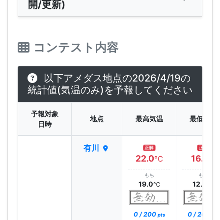
開/更新)
コンテスト内容
以下アメダス地点の2026/4/19の
統計値(気温のみ)を予報してください
予報対象
地点
最高気温
最低気温
日時
有川
正解
正解
22.0
16.1
℃
℃
もち
もち
19.0
12.0
℃
℃
0 / 200
0 / 200
pts
pts