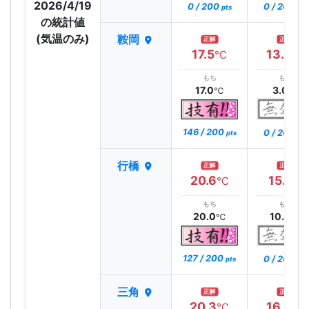
2026/4/19
0 / 200
0 / 200
pts
pts
の統計値
(気温のみ)
鞍岡
正解
正解
17.5
13.0
℃
℃
もち
もち
17.0
3.0
℃
℃
146 / 200
0 / 200
pts
pts
行橋
正解
正解
20.6
15.1
℃
℃
もち
もち
20.0
10.0
℃
℃
127 / 200
0 / 200
pts
pts
三角
正解
正解
20.3
16.3
℃
℃