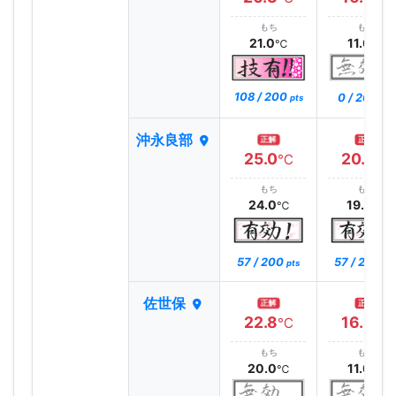
もち
もち
21.0
11.0
℃
℃
108 / 200
0 / 200
pts
pts
沖永良部
正解
正解
25.0
20.0
℃
℃
もち
もち
24.0
19.0
℃
℃
57 / 200
57 / 200
pts
pt
佐世保
正解
正解
22.8
16.9
℃
℃
もち
もち
20.0
11.0
℃
℃