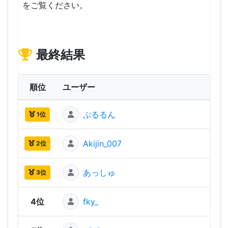
をご覧ください。
最終結果
順位
ユーザー
ぷるるん
2,60
1位
Akijin_007
2,48
2位
あっしゅ
2,47
3位
4位
fky_
2,40