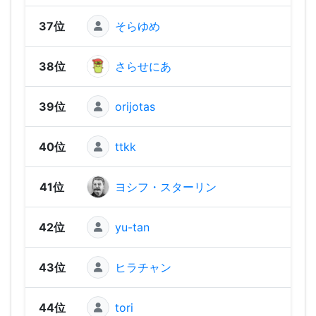
37位
そらゆめ
1,79
38位
さらせにあ
1,79
39位
orijotas
1,77
40位
ttkk
1,76
41位
ヨシフ・スターリン
1,74
42位
yu-tan
1,73
43位
ヒラチャン
1,69
44位
tori
1,61