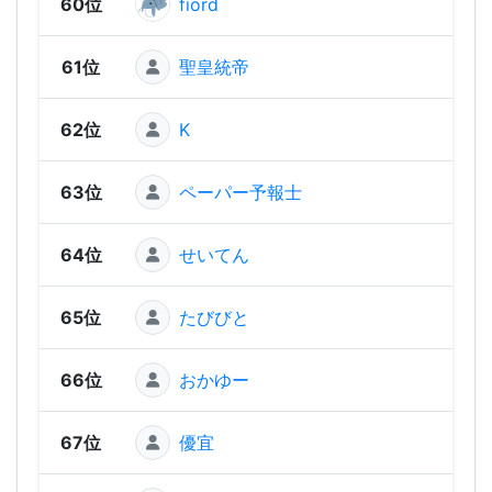
60位
fiord
99
61位
聖皇統帝
92
62位
K
81
63位
ペーパー予報士
74
64位
せいてん
72
65位
たびびと
67
66位
おかゆー
64
67位
優宜
62