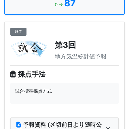
87
0 →
終了
第3回
地方気温統計値予報
採点手法
試合標準採点方式
予報資料 (〆切前日より随時公