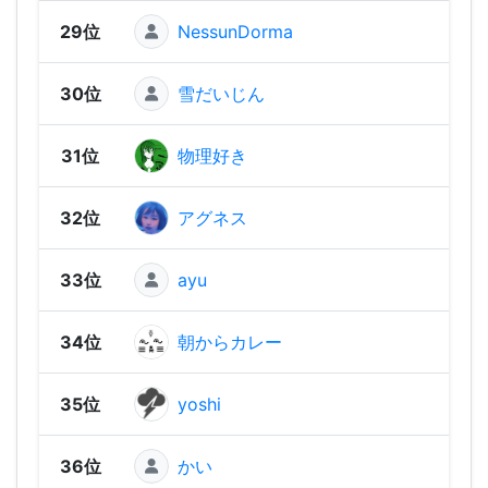
29位
NessunDorma
1,91
30位
雪だいじん
1,85
31位
物理好き
1,84
32位
アグネス
1,83
33位
ayu
1,83
34位
朝からカレー
1,81
35位
yoshi
1,80
36位
かい
1,80