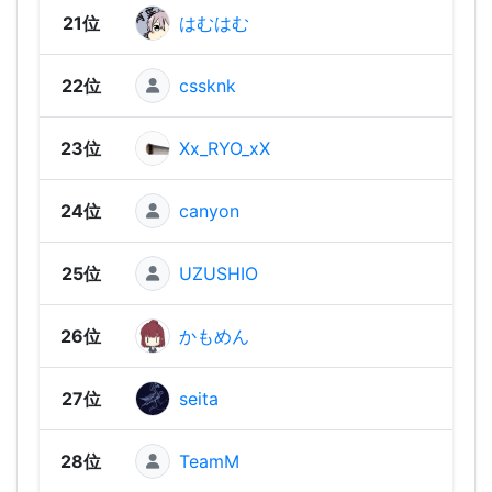
21位
はむはむ
2,07
22位
cssknk
2,03
23位
Xx_RYO_xX
2,01
24位
canyon
2,01
25位
UZUSHIO
1,95
26位
かもめん
1,95
27位
seita
1,92
28位
TeamM
1,91