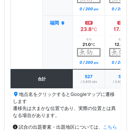
0 / 200
0 / 200
pts
pts
福岡
正解
正解
23.8
17.3
℃
℃
もち
もち
21.0
12.0
℃
℃
0 / 200
0 / 200
pts
pts
527
57
合計
/ 2,400 pts
/ 2,400 pts
地点名をクリックするとGoogleマップに遷移
します
遷移先は大まかな位置であり、実際の位置とは異
なる場合があります。
試合の出題要素・出題地区については、
こちら