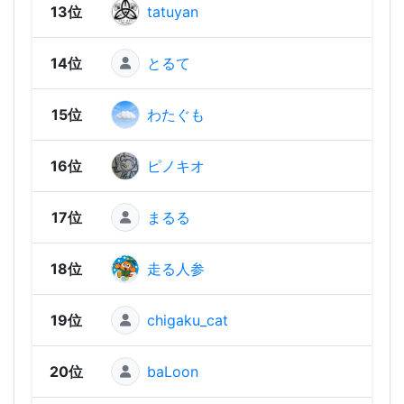
13位
tatuyan
2,19
14位
とるて
2,17
15位
わたぐも
2,17
16位
ピノキオ
2,15
17位
まるる
2,15
18位
走る人参
2,14
19位
chigaku_cat
2,13
20位
baLoon
2,13