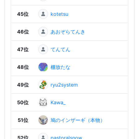
45位
kotetsu
1,58
46位
あおぞらてんき
1,53
47位
てんてん
1,52
48位
棚放たな
1,48
49位
ryu2system
1,46
50位
Kawa_
1,34
51位
鳩のインザーギ（本物）
1,33
52位
pastoralsnow
1,31