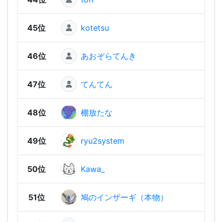
45位
kotetsu
1,58
46位
あおぞらてんき
1,53
47位
てんてん
1,52
48位
棚放たな
1,48
49位
ryu2system
1,46
50位
Kawa_
1,34
51位
鳩のインザーギ（本物）
1,33