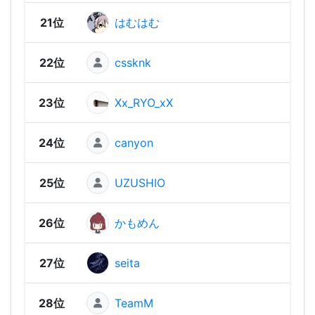
21位
はむはむ
2,07
22位
cssknk
2,03
23位
Xx_RYO_xX
2,01
24位
canyon
2,01
25位
UZUSHIO
1,95
26位
かもめん
1,95
27位
seita
1,92
28位
TeamM
1,91