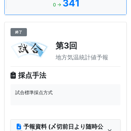
341
0 →
終了
第3回
地方気温統計値予報
採点手法
試合標準採点方式
予報資料 (〆切前日より随時公