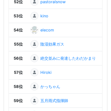
52位
pastoralsnow
1,31
53位
kino
1,29
54位
elecom
1,22
55位
陰湿効果ガス
1,15
56位
絶交並みに発達したわだかまり
1,1
57位
Hiroki
1,10
58位
かっちゃん
1,06
59位
五月雨式指揮師
1,00