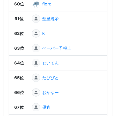
60位
fiord
99
61位
聖皇統帝
92
62位
K
81
63位
ペーパー予報士
74
64位
せいてん
72
65位
たびびと
67
66位
おかゆー
64
67位
優宜
62