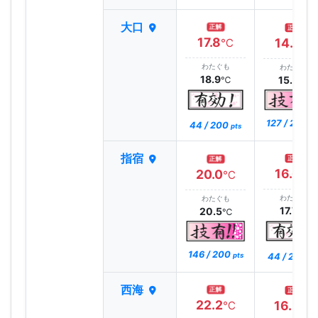
大口
正解
正解
17.8
14.7
℃
℃
わたぐも
わたぐも
18.9
15.3
℃
℃
127 / 200
44 / 200
pt
pts
指宿
正解
正解
16.6
20.0
℃
℃
わたぐも
わたぐも
17.7
20.5
℃
℃
146 / 200
44 / 200
pts
pt
西海
正解
正解
22.2
16.3
℃
℃