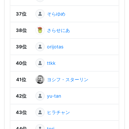
37位
そらゆめ
1,79
38位
さらせにあ
1,79
39位
orijotas
1,77
40位
ttkk
1,76
41位
ヨシフ・スターリン
1,74
42位
yu-tan
1,73
43位
ヒラチャン
1,69
44位
tori
1,61