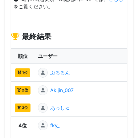
をご覧ください。
最終結果
順位
ユーザー
ぷるるん
2,60
1位
Akijin_007
2,48
2位
あっしゅ
2,47
3位
4位
fky_
2,40