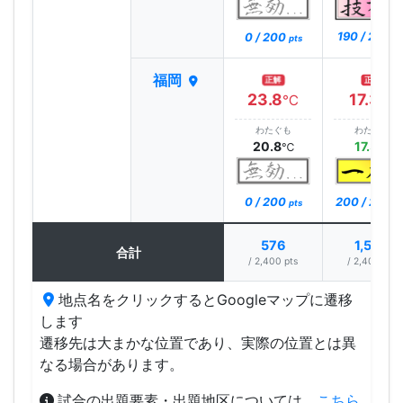
190 / 200
0 / 200
pt
pts
福岡
正解
正解
23.8
17.3
℃
℃
わたぐも
わたぐも
20.8
17.3
℃
℃
0 / 200
200 / 200
pts
p
576
1,596
合計
/ 2,400 pts
/ 2,400 pts
地点名をクリックするとGoogleマップに遷移
します
遷移先は大まかな位置であり、実際の位置とは異
なる場合があります。
試合の出題要素・出題地区については、
こちら