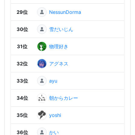
29位
NessunDorma
1,91
30位
雪だいじん
1,85
31位
物理好き
1,84
32位
アグネス
1,83
33位
ayu
1,83
34位
朝からカレー
1,81
35位
yoshi
1,80
36位
かい
1,80