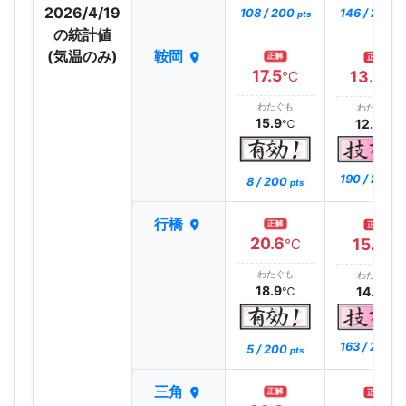
2026/4/19
108 / 200
146 / 200
pts
pt
の統計値
(気温のみ)
鞍岡
正解
正解
17.5
13.0
℃
℃
わたぐも
わたぐも
15.9
12.8
℃
℃
190 / 200
8 / 200
pt
pts
行橋
正解
正解
20.6
15.1
℃
℃
わたぐも
わたぐも
18.9
14.7
℃
℃
163 / 200
5 / 200
pt
pts
三角
正解
正解