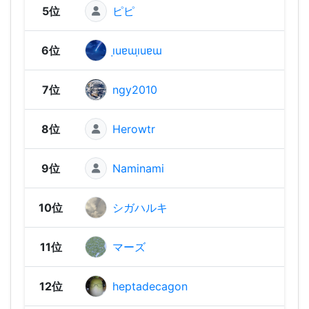
5位
ピピ
2,31
6位
ı̣uɐɯı̣uɐɯ
2,30
7位
ngy2010
2,29
8位
Herowtr
2,26
9位
Naminami
2,23
10位
シガハルキ
2,23
11位
マーズ
2,21
12位
heptadecagon
2,19