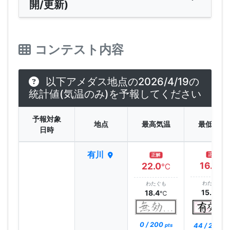
開/更新)
コンテスト内容
以下アメダス地点の2026/4/19の
統計値(気温のみ)を予報してください
予報対象
地点
最高気温
最低気温
日時
有川
正解
正解
16.1
22.0
℃
℃
わたぐも
わたぐも
15.0
18.4
℃
℃
0 / 200
44 / 200
pts
pt