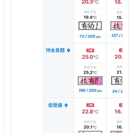
20.3
16.3
℃
℃
わたぐも
わたぐも
19.4
15.7
℃
℃
127 / 200
72 / 200
pt
pts
沖永良部
正解
正解
20.0
25.0
℃
℃
わたぐも
わたぐも
21.3
25.2
℃
℃
190 / 200
24 / 200
pts
pt
佐世保
正解
正解
22.8
16.9
℃
℃
わたぐも
わたぐも
20.1
16.7
℃
℃