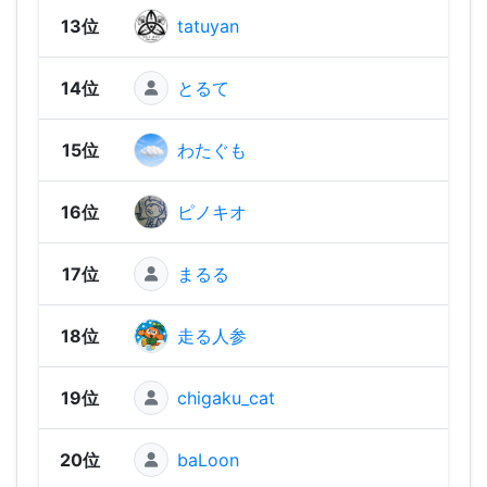
13位
tatuyan
2,19
14位
とるて
2,17
15位
わたぐも
2,17
16位
ピノキオ
2,15
17位
まるる
2,15
18位
走る人参
2,14
19位
chigaku_cat
2,13
20位
baLoon
2,13