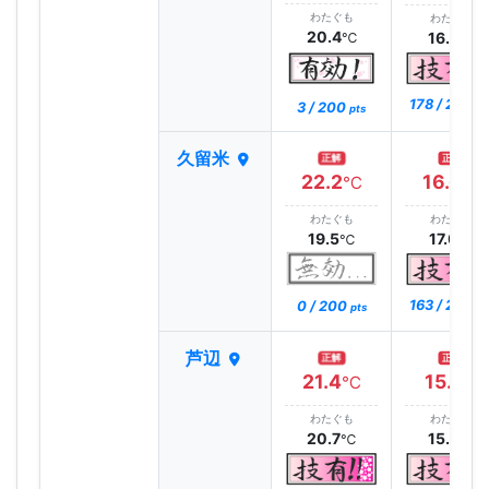
わたぐも
わたぐも
20.4
16.0
℃
℃
178 / 200
3 / 200
pt
pts
久留米
正解
正解
22.2
16.6
℃
℃
わたぐも
わたぐも
19.5
17.0
℃
℃
163 / 200
0 / 200
pt
pts
芦辺
正解
正解
21.4
15.1
℃
℃
わたぐも
わたぐも
20.7
15.6
℃
℃