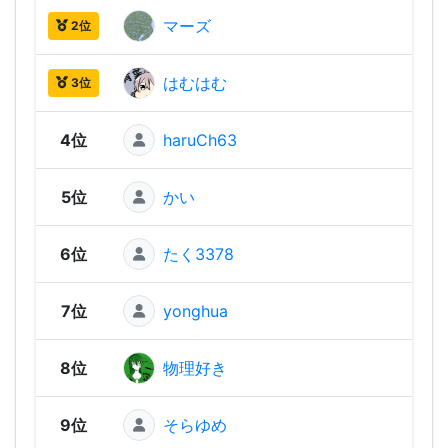
マーズ
1,96
2位
はむはむ
1,96
3位
4位
haruCh63
1,94
5位
かい
1,89
6位
たく3378
1,88
7位
yonghua
1,87
8位
物理好き
1,87
9位
そらゆめ
1,83