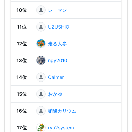
10位
レーマン
1,74
11位
UZUSHIO
1,72
12位
走る人参
1,69
13位
ngy2010
1,67
14位
Calmer
1,66
15位
おかゆー
1,61
16位
硝酸カリウム
1,59
17位
ryu2system
1,58