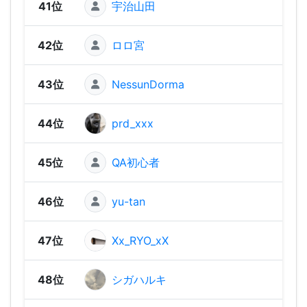
41位
宇治山田
1,33
42位
ロロ宮
1,33
43位
NessunDorma
1,30
44位
prd_xxx
1,30
45位
QA初心者
1,30
46位
yu-tan
1,29
47位
Xx_RYO_xX
1,27
48位
シガハルキ
1,26