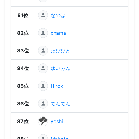
81位
なのは
84
82位
chama
84
83位
たびびと
83
84位
ゆいみん
80
85位
Hiroki
78
86位
てんてん
65
87位
yoshi
64
88位
Makoto
58