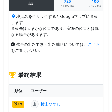
725
400
合計
/ 1,600 pts
/ 400 pts
地点名をクリックするとGoogleマップに遷移
します
遷移先は大まかな位置であり、実際の位置とは異
なる場合があります。
試合の出題要素・出題地区については、
こちら
をご覧ください。
最終結果
順位
ユーザー
横山やすし
2,03
1位