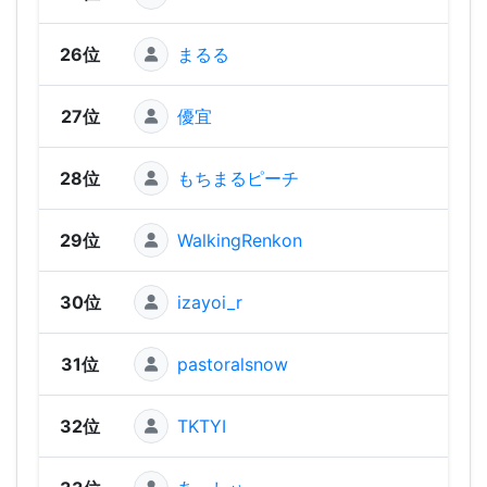
26位
まるる
1,52
27位
優宜
1,52
28位
もちまるピーチ
1,50
29位
WalkingRenkon
1,50
30位
izayoi_r
1,50
31位
pastoralsnow
1,46
32位
TKTYI
1,45