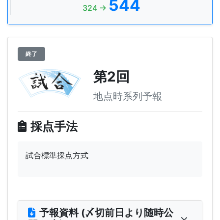
544
324 →
終了
第2回
地点時系列予報
採点手法
試合標準採点方式
予報資料 (〆切前日より随時公