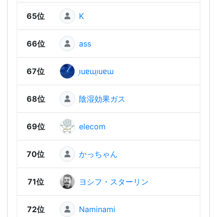
65位
K
1,06
66位
ass
1,05
67位
ı̣uɐɯı̣uɐɯ
1,05
68位
陰湿効果ガス
1,05
69位
elecom
1,04
70位
かっちゃん
1,03
71位
ヨシフ・スターリン
1,02
72位
Naminami
1,01