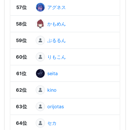
57位
アグネス
1,1
58位
かもめん
1,1
59位
ぷるるん
1,10
60位
りもこん
1,10
61位
seita
1,09
62位
kino
1,09
63位
orijotas
1,07
64位
セカ
1,06