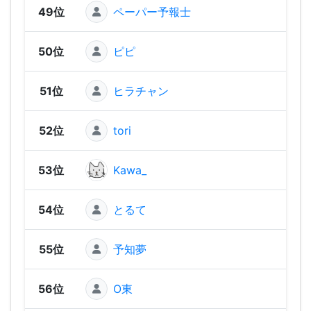
49位
ペーパー予報士
1,25
50位
ピピ
1,24
51位
ヒラチャン
1,24
52位
tori
1,22
53位
Kawa_
1,21
54位
とるて
1,20
55位
予知夢
1,1
56位
O東
1,1