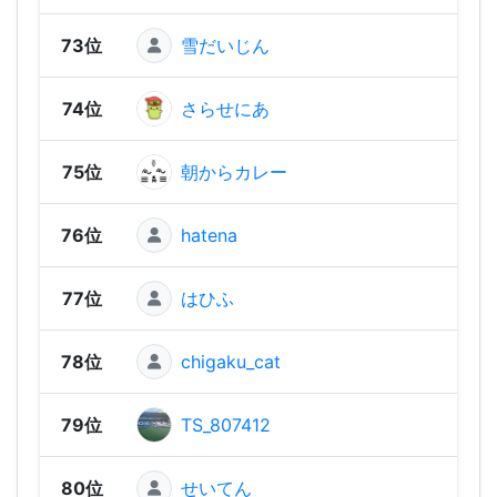
73位
雪だいじん
1,00
74位
さらせにあ
1,00
75位
朝からカレー
97
76位
hatena
96
77位
はひふ
96
78位
chigaku_cat
94
79位
TS_807412
92
80位
せいてん
88