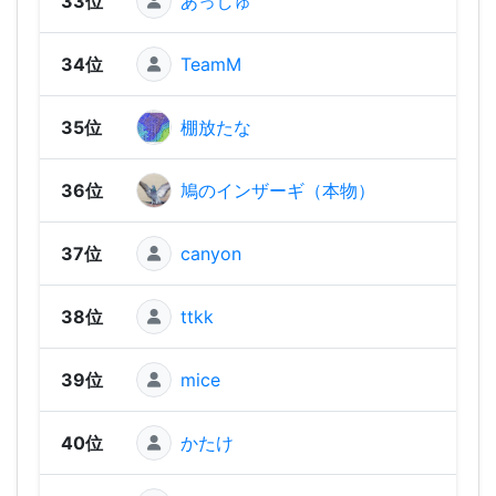
33位
あっしゅ
1,45
34位
TeamM
1,45
35位
棚放たな
1,42
36位
鳩のインザーギ（本物）
1,41
37位
canyon
1,41
38位
ttkk
1,36
39位
mice
1,35
40位
かたけ
1,35