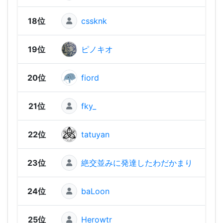
18位
cssknk
1,58
19位
ピノキオ
1,57
20位
fiord
1,56
21位
fky_
1,56
22位
tatuyan
1,55
23位
絶交並みに発達したわだかまり
1,55
24位
baLoon
1,54
25位
Herowtr
1,54