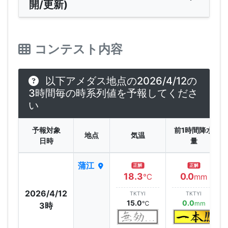
開/更新)
コンテスト内容
以下アメダス地点の2026/4/12の
3時間毎の時系列値を予報してくださ
い
予報対象
前1時間降水
地点
気温
日時
量
蒲江
正解
正解
18.3
0.0
℃
mm
2026/4/12
TKTYI
TKTYI
15.0
0.0
℃
mm
3時