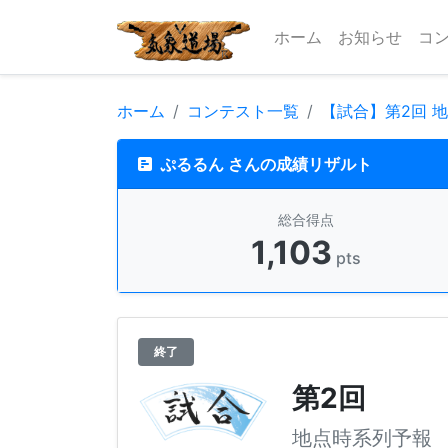
ホーム
お知らせ
コ
ホーム
コンテスト一覧
【試合】第2回 
ぷるるん さんの成績リザルト
総合得点
1,103
pts
終了
第2回
地点時系列予報