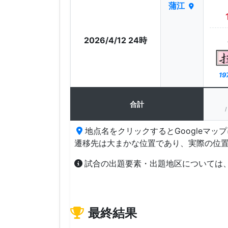
蒲江
2026/4/12 24時
19
合計
/
地点名をクリックするとGoogleマッ
遷移先は大まかな位置であり、実際の位
試合の出題要素・出題地区については
最終結果