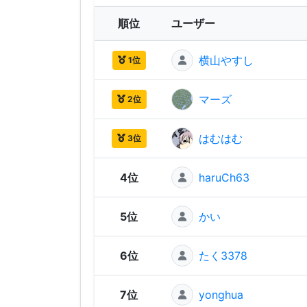
順位
ユーザー
横山やすし
1位
マーズ
2位
はむはむ
3位
4位
haruCh63
5位
かい
6位
たく3378
7位
yonghua