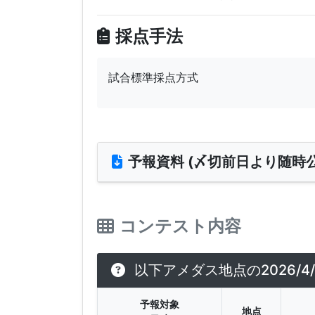
採点手法
試合標準採点方式
予報資料 (〆切前日より随時公
コンテスト内容
以下アメダス地点の2026/
予報対象
地点