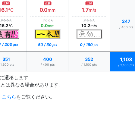
正解
正解
正解
16.1
0.0
1.7
℃
mm
m/s
ぷるるん
ぷるるん
ぷるるん
247
16.2
0.0
10.2
℃
mm
m/s
/ 400 pts
7 / 200
0 / 150
50 / 50
pts
pts
pts
1,103
351
400
352
 1,600 pts
/ 400 pts
/ 1,100 pts
/ 3,100 pts
プに遷移します
置とは異なる場合があります。
、
こちら
をご覧ください。