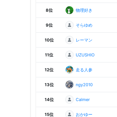
8位
物理好き
9位
そらゆめ
10位
レーマン
11位
UZUSHIO
12位
走る人参
13位
ngy2010
14位
Calmer
15位
おかゆー