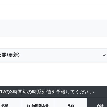
開/更新)
4/12の3時間毎の時系列値を予報してください
気温
前1時間降水量
風速
合計