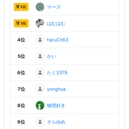
マーズ
1,96
2位
はむはむ
1,96
3位
4位
haruCh63
1,94
5位
かい
1,89
6位
たく3378
1,88
7位
yonghua
1,87
8位
物理好き
1,87
9位
そらゆめ
1,83