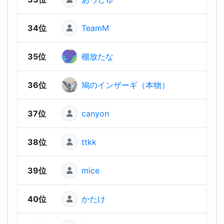
34位
TeamM
1,45
35位
棚放たな
1,42
36位
鳩のインザーギ（本物）
1,41
37位
canyon
1,41
38位
ttkk
1,36
39位
mice
1,35
40位
かたけ
1,35