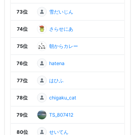
73位
雪だいじん
1,00
74位
さらせにあ
1,00
75位
朝からカレー
97
76位
hatena
96
77位
はひふ
96
78位
chigaku_cat
94
79位
TS_807412
92
80位
せいてん
88