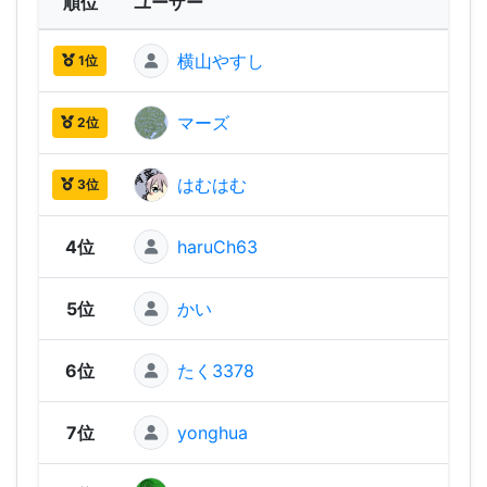
順位
ユーザー
横山やすし
2,03
1位
マーズ
1,96
2位
はむはむ
1,96
3位
4位
haruCh63
1,94
5位
かい
1,89
6位
たく3378
1,88
7位
yonghua
1,87