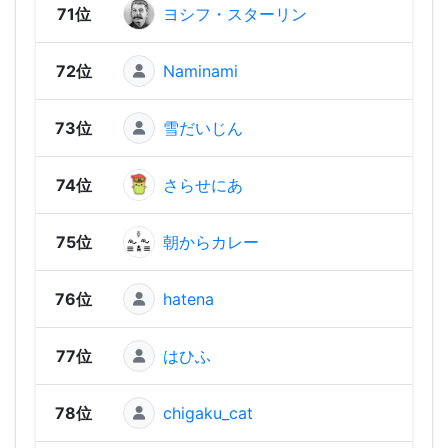
71位
ヨシフ・スターリン
1,02
72位
Naminami
1,01
73位
雪だいじん
1,00
74位
さらせにあ
1,00
75位
朝からカレー
97
76位
hatena
96
77位
はひふ
96
78位
chigaku_cat
94