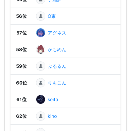
56位
O東
1,1
57位
アグネス
1,1
58位
かもめん
1,1
59位
ぷるるん
1,10
60位
りもこん
1,10
61位
seita
1,09
62位
kino
1,09