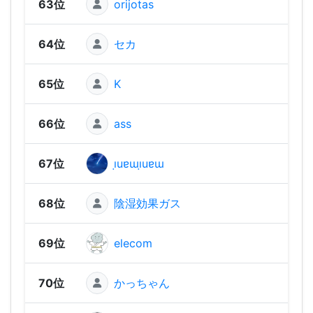
63位
orijotas
1,07
64位
セカ
1,06
65位
K
1,06
66位
ass
1,05
67位
ı̣uɐɯı̣uɐɯ
1,05
68位
陰湿効果ガス
1,05
69位
elecom
1,04
70位
かっちゃん
1,03