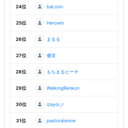
24位
baLoon
1,54
25位
Herowtr
1,54
26位
まるる
1,52
27位
優宜
1,52
28位
もちまるピーチ
1,50
29位
WalkingRenkon
1,50
30位
izayoi_r
1,50
31位
pastoralsnow
1,46