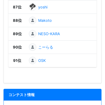
87位
yoshi
64
88位
Makoto
58
89位
NESO-KARA
45
90位
こーらる
45
91位
OSK
43
コンテスト情報