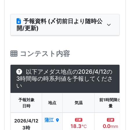
予報資料 (〆切前日より随時公
開/更新)
コンテスト内容
以下アメダス地点の2026/4/12の
3時間毎の時系列値を予報してくださ
い
予報対象
前1時間降水
地点
気温
日時
量
蒲江
2026/4/12
正解
正解
18.3
0.0
℃
mm
3時