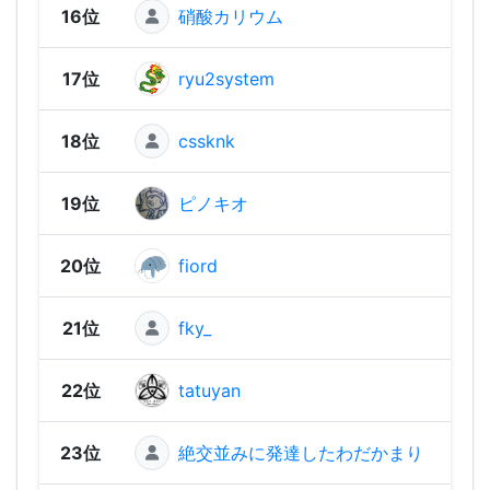
16位
硝酸カリウム
1,59
17位
ryu2system
1,58
18位
cssknk
1,58
19位
ピノキオ
1,57
20位
fiord
1,56
21位
fky_
1,56
22位
tatuyan
1,55
23位
絶交並みに発達したわだかまり
1,55