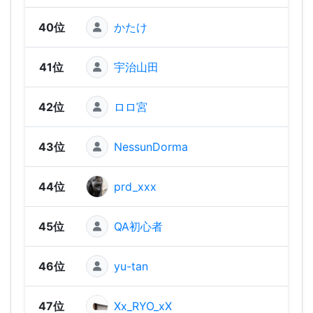
40位
かたけ
1,35
41位
宇治山田
1,33
42位
ロロ宮
1,33
43位
NessunDorma
1,30
44位
prd_xxx
1,30
45位
QA初心者
1,30
46位
yu-tan
1,29
47位
Xx_RYO_xX
1,27