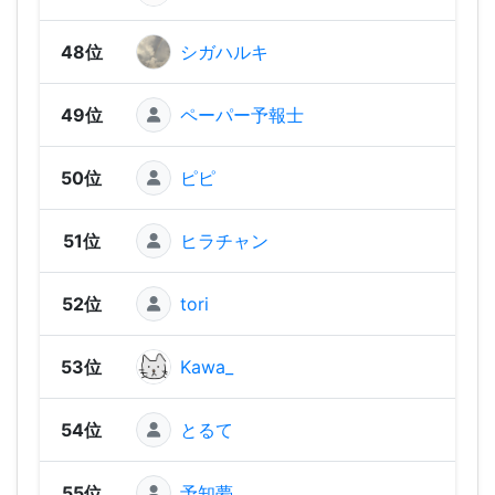
48位
シガハルキ
1,26
49位
ペーパー予報士
1,25
50位
ピピ
1,24
51位
ヒラチャン
1,24
52位
tori
1,22
53位
Kawa_
1,21
54位
とるて
1,20
55位
予知夢
1,1