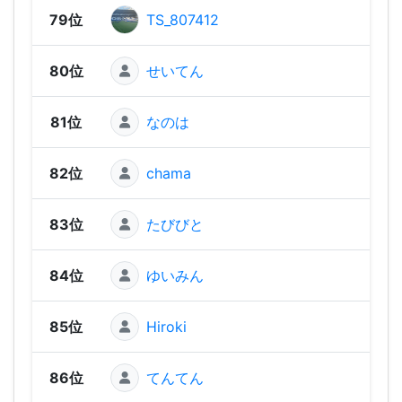
79位
TS_807412
92
80位
せいてん
88
81位
なのは
84
82位
chama
84
83位
たびびと
83
84位
ゆいみん
80
85位
Hiroki
78
86位
てんてん
65