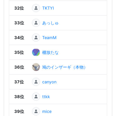
32位
TKTYI
1,45
33位
あっしゅ
1,45
34位
TeamM
1,45
35位
棚放たな
1,42
36位
鳩のインザーギ（本物）
1,41
37位
canyon
1,41
38位
ttkk
1,36
39位
mice
1,35