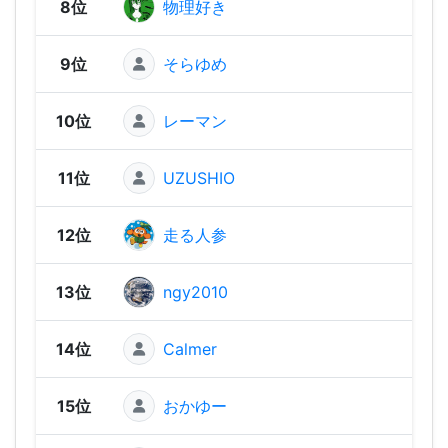
8位
物理好き
1,87
9位
そらゆめ
1,83
10位
レーマン
1,74
11位
UZUSHIO
1,72
12位
走る人参
1,69
13位
ngy2010
1,67
14位
Calmer
1,66
15位
おかゆー
1,61