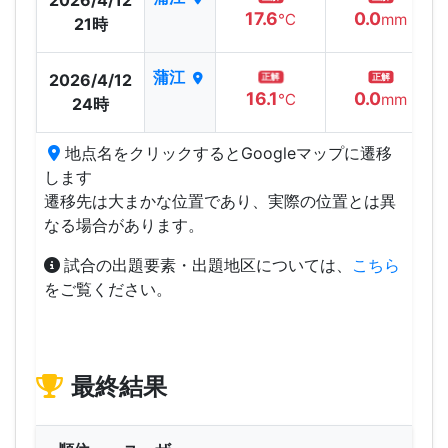
17.6
0.0
℃
mm
21時
蒲江
2026/4/12
正解
正解
16.1
0.0
℃
mm
24時
地点名をクリックするとGoogleマップに遷移
します
遷移先は大まかな位置であり、実際の位置とは異
なる場合があります。
試合の出題要素・出題地区については、
こちら
をご覧ください。
最終結果