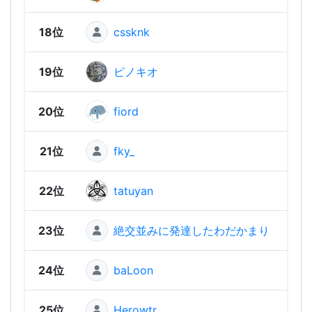
18位
cssknk
1,58
19位
ピノキオ
1,57
20位
fiord
1,56
21位
fky_
1,56
22位
tatuyan
1,55
23位
絶交並みに発達したわだかまり
1,55
24位
baLoon
1,54
25位
Herowtr
1,54