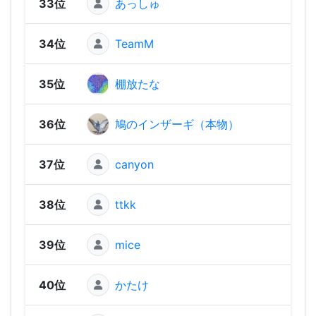
33位
あっしゅ
1,45
34位
TeamM
1,45
35位
棚放たな
1,42
36位
鳩のインザーギ（本物）
1,41
37位
canyon
1,41
38位
ttkk
1,36
39位
mice
1,35
40位
かたけ
1,35