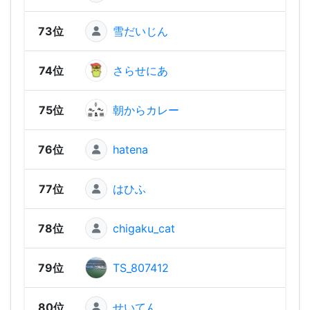
73位
雪だいじん
1,00
74位
さらせにあ
1,00
75位
朝からカレー
97
76位
hatena
96
77位
はひふ
96
78位
chigaku_cat
94
79位
TS_807412
92
80位
せいてん
88