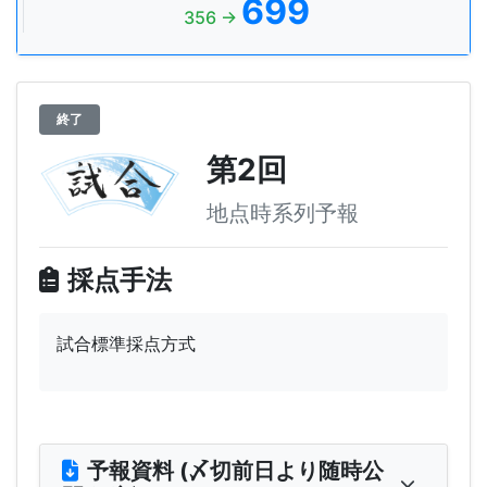
699
356 →
終了
第2回
地点時系列予報
採点手法
試合標準採点方式
予報資料 (〆切前日より随時公