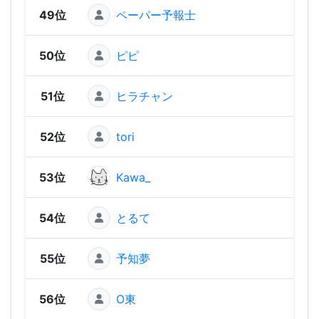
49位
ペーパー予報士
1,25
50位
ピピ
1,24
51位
ヒラチャン
1,24
52位
tori
1,22
53位
Kawa_
1,21
54位
とるて
1,20
55位
予知夢
1,1
56位
O東
1,1