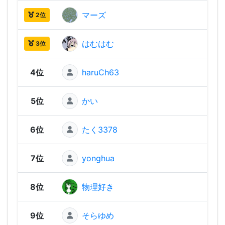
マーズ
1,96
2位
はむはむ
1,96
3位
4位
haruCh63
1,94
5位
かい
1,89
6位
たく3378
1,88
7位
yonghua
1,87
8位
物理好き
1,87
9位
そらゆめ
1,83