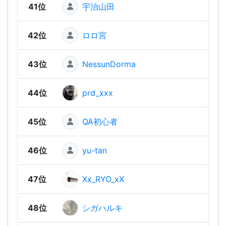
41位
宇治山田
1,33
42位
ロロ宮
1,33
43位
NessunDorma
1,30
44位
prd_xxx
1,30
45位
QA初心者
1,30
46位
yu-tan
1,29
47位
Xx_RYO_xX
1,27
48位
シガハルキ
1,26