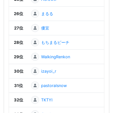
26位
まるる
1,52
27位
優宜
1,52
28位
もちまるピーチ
1,50
29位
WalkingRenkon
1,50
30位
izayoi_r
1,50
31位
pastoralsnow
1,46
32位
TKTYI
1,45