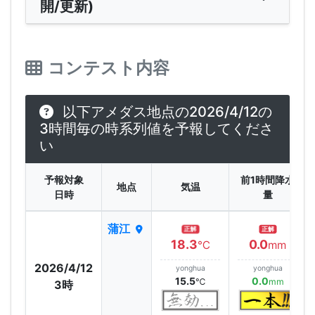
開/更新)
コンテスト内容
以下アメダス地点の2026/4/12の
3時間毎の時系列値を予報してくださ
い
予報対象
前1時間降水
地点
気温
日時
量
蒲江
正解
正解
18.3
0.0
℃
mm
2026/4/12
yonghua
yonghua
15.5
0.0
℃
mm
3時