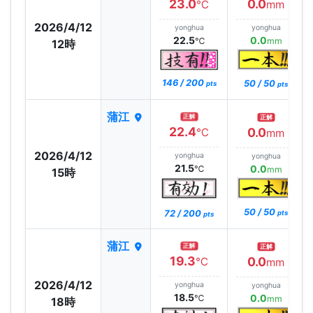
23.0
0.0
℃
mm
2026/4/12
yonghua
yonghua
22.5
0.0
℃
mm
12時
146 / 200
50 / 50
pts
pts
蒲江
正解
正解
22.4
0.0
℃
mm
2026/4/12
yonghua
yonghua
21.5
0.0
℃
mm
15時
50 / 50
72 / 200
pts
pts
蒲江
正解
正解
19.3
0.0
℃
mm
2026/4/12
yonghua
yonghua
18.5
0.0
℃
mm
18時