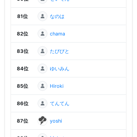
81位
なのは
84
82位
chama
84
83位
たびびと
83
84位
ゆいみん
80
85位
Hiroki
78
86位
てんてん
65
87位
yoshi
64