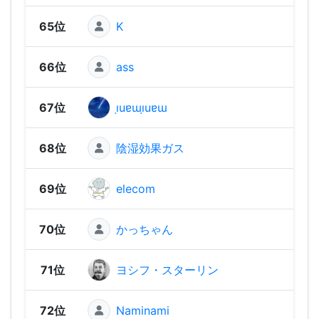
65位
K
1,06
66位
ass
1,05
67位
ı̣uɐɯı̣uɐɯ
1,05
68位
陰湿効果ガス
1,05
69位
elecom
1,04
70位
かっちゃん
1,03
71位
ヨシフ・スターリン
1,02
72位
Naminami
1,01