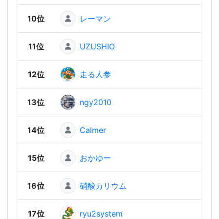
10位
レーマン
1,74
11位
UZUSHIO
1,72
12位
走る人参
1,69
13位
ngy2010
1,67
14位
Calmer
1,66
15位
おかゆー
1,61
16位
硝酸カリウム
1,59
17位
ryu2system
1,58