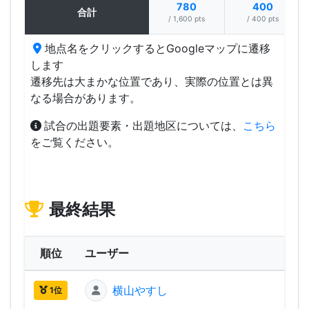
780
400
合計
/ 1,600 pts
/ 400 pts
地点名をクリックするとGoogleマップに遷移
します
遷移先は大まかな位置であり、実際の位置とは異
なる場合があります。
試合の出題要素・出題地区については、
こちら
をご覧ください。
最終結果
順位
ユーザー
横山やすし
2,03
1位