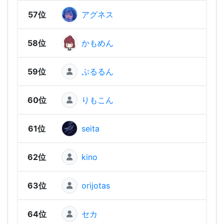
57位
アグネス
1,1
58位
かもめん
1,1
59位
ぷるるん
1,10
60位
りもこん
1,10
61位
seita
1,09
62位
kino
1,09
63位
orijotas
1,07
64位
セカ
1,06