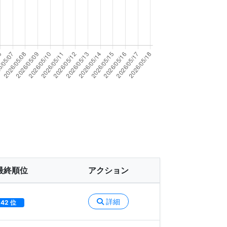
最終順位
アクション
詳細
42 位