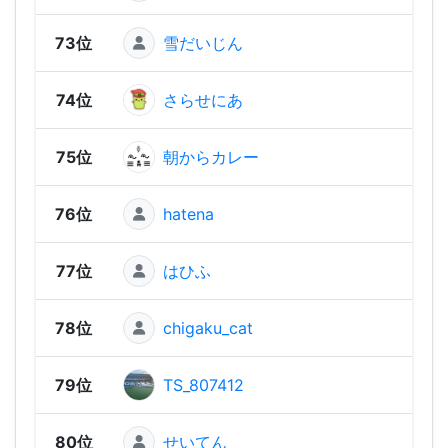
73位
雪だいじん
1,00
74位
さらせにあ
1,00
75位
朝からカレー
97
76位
hatena
96
77位
はひふ
96
78位
chigaku_cat
94
79位
TS_807412
92
80位
せいてん
88