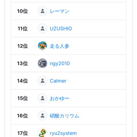
10位
レーマン
1,74
11位
UZUSHIO
1,72
12位
走る人参
1,69
13位
ngy2010
1,67
14位
Calmer
1,66
15位
おかゆー
1,61
16位
硝酸カリウム
1,59
17位
ryu2system
1,58