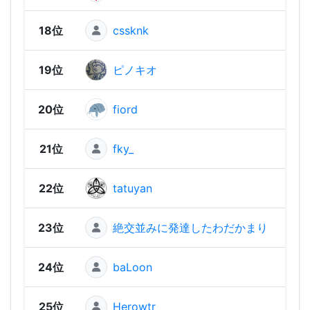
18位
cssknk
1,58
19位
ピノキオ
1,57
20位
fiord
1,56
21位
fky_
1,56
22位
tatuyan
1,55
23位
絶交並みに発達したわだかまり
1,55
24位
baLoon
1,54
25位
Herowtr
1,54