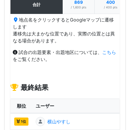
869
400
合計
/ 1,600 pts
/ 400 pts
地点名をクリックするとGoogleマップに遷移
します
遷移先は大まかな位置であり、実際の位置とは異
なる場合があります。
試合の出題要素・出題地区については、
こちら
をご覧ください。
最終結果
順位
ユーザー
横山やすし
2,03
1位