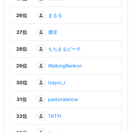
26位
まるる
1,52
27位
優宜
1,52
28位
もちまるピーチ
1,50
29位
WalkingRenkon
1,50
30位
izayoi_r
1,50
31位
pastoralsnow
1,46
32位
TKTYI
1,45