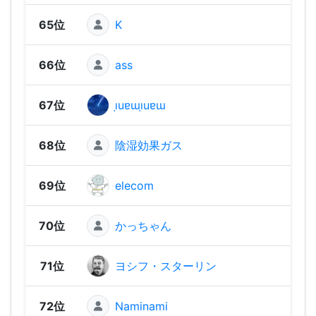
65位
K
1,06
66位
ass
1,05
67位
ı̣uɐɯı̣uɐɯ
1,05
68位
陰湿効果ガス
1,05
69位
elecom
1,04
70位
かっちゃん
1,03
71位
ヨシフ・スターリン
1,02
72位
Naminami
1,01