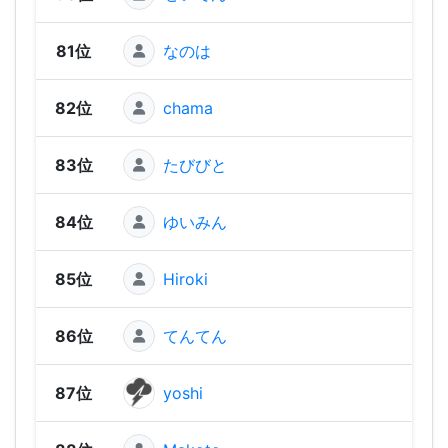
81位
なのは
84
82位
chama
84
83位
たびびと
83
84位
ゆいみん
80
85位
Hiroki
78
86位
てんてん
65
87位
yoshi
64