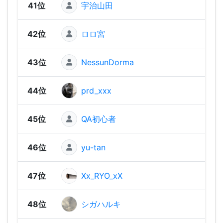
41位
宇治山田
1,33
42位
ロロ宮
1,33
43位
NessunDorma
1,30
44位
prd_xxx
1,30
45位
QA初心者
1,30
46位
yu-tan
1,29
47位
Xx_RYO_xX
1,27
48位
シガハルキ
1,26