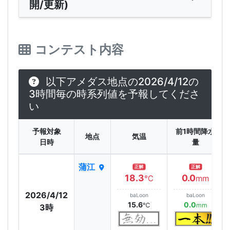
開/更新)
コンテスト内容
以下アメダス地点の2026/4/12の
3時間毎の時系列値を予報してくださ
い
予報対象
前1時間降水
地点
気温
日時
量
蒲江
正解
正解
18.3
0.0
℃
mm
2026/4/12
baLoon
baLoon
15.6
0.0
℃
mm
3時