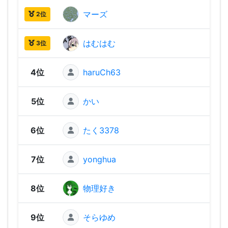
マーズ
1,96
2位
はむはむ
1,96
3位
4位
haruCh63
1,94
5位
かい
1,89
6位
たく3378
1,88
7位
yonghua
1,87
8位
物理好き
1,87
9位
そらゆめ
1,83