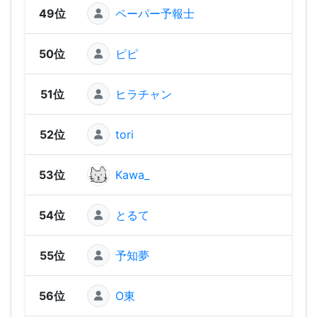
49位
ペーパー予報士
1,25
50位
ピピ
1,24
51位
ヒラチャン
1,24
52位
tori
1,22
53位
Kawa_
1,21
54位
とるて
1,20
55位
予知夢
1,1
56位
O東
1,1