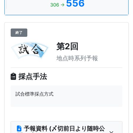
556
306 →
終了
第2回
地点時系列予報
採点手法
試合標準採点方式
予報資料 (〆切前日より随時公