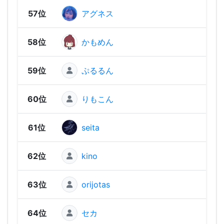
57位
アグネス
1,1
58位
かもめん
1,1
59位
ぷるるん
1,10
60位
りもこん
1,10
61位
seita
1,09
62位
kino
1,09
63位
orijotas
1,07
64位
セカ
1,06