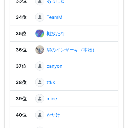
33位
あっしゅ
1,45
34位
TeamM
1,45
35位
棚放たな
1,42
36位
鳩のインザーギ（本物）
1,41
37位
canyon
1,41
38位
ttkk
1,36
39位
mice
1,35
40位
かたけ
1,35