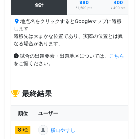
980
400
合計
/ 1,600 pts
/ 400 pts
地点名をクリックするとGoogleマップに遷移
します
遷移先は大まかな位置であり、実際の位置とは異
なる場合があります。
試合の出題要素・出題地区については、
こちら
をご覧ください。
最終結果
順位
ユーザー
横山やすし
2,03
1位