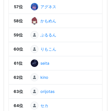
57位
アグネス
1,1
58位
かもめん
1,1
59位
ぷるるん
1,10
60位
りもこん
1,10
61位
seita
1,09
62位
kino
1,09
63位
orijotas
1,07
64位
セカ
1,06