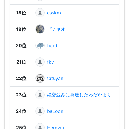
18位
cssknk
1,58
19位
ピノキオ
1,57
20位
fiord
1,56
21位
fky_
1,56
22位
tatuyan
1,55
23位
絶交並みに発達したわだかまり
1,55
24位
baLoon
1,54
25位
Herowtr
1,54