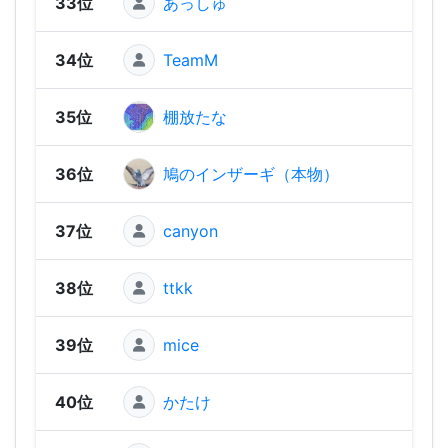
33位
あっしゅ
1,45
34位
TeamM
1,45
35位
棚放たな
1,42
36位
鳩のインザーギ（本物）
1,41
37位
canyon
1,41
38位
ttkk
1,36
39位
mice
1,35
40位
かたけ
1,35