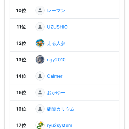
10位
レーマン
1,74
11位
UZUSHIO
1,72
12位
走る人参
1,69
13位
ngy2010
1,67
14位
Calmer
1,66
15位
おかゆー
1,61
16位
硝酸カリウム
1,59
17位
ryu2system
1,58