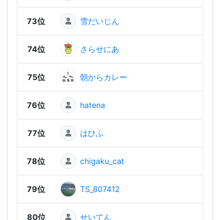
73位
雪だいじん
1,00
74位
さらせにあ
1,00
75位
朝からカレー
97
76位
hatena
96
77位
はひふ
96
78位
chigaku_cat
94
79位
TS_807412
92
80位
せいてん
88