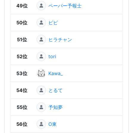
49位
ペーパー予報士
1,25
50位
ピピ
1,24
51位
ヒラチャン
1,24
52位
tori
1,22
53位
Kawa_
1,21
54位
とるて
1,20
55位
予知夢
1,1
56位
O東
1,1