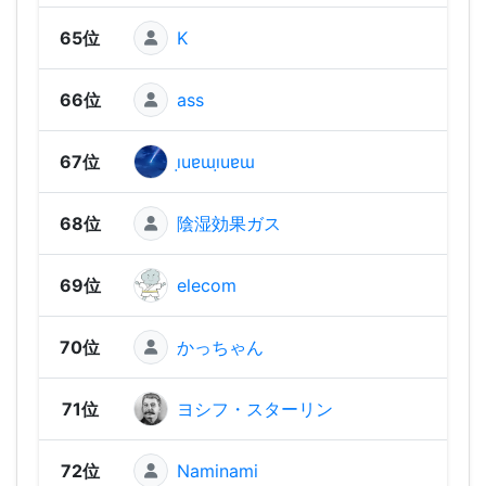
65位
K
1,06
66位
ass
1,05
67位
ı̣uɐɯı̣uɐɯ
1,05
68位
陰湿効果ガス
1,05
69位
elecom
1,04
70位
かっちゃん
1,03
71位
ヨシフ・スターリン
1,02
72位
Naminami
1,01