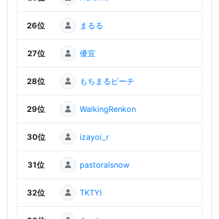
26位
まるる
1,52
27位
優宜
1,52
28位
もちまるピーチ
1,50
29位
WalkingRenkon
1,50
30位
izayoi_r
1,50
31位
pastoralsnow
1,46
32位
TKTYI
1,45