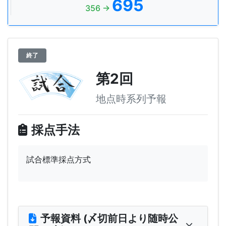
695
356 →
終了
第2回
地点時系列予報
採点手法
試合標準採点方式
予報資料 (〆切前日より随時公