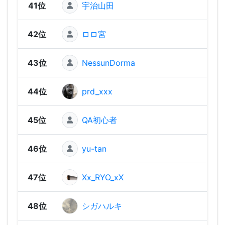
41位
宇治山田
1,33
42位
ロロ宮
1,33
43位
NessunDorma
1,30
44位
prd_xxx
1,30
45位
QA初心者
1,30
46位
yu-tan
1,29
47位
Xx_RYO_xX
1,27
48位
シガハルキ
1,26