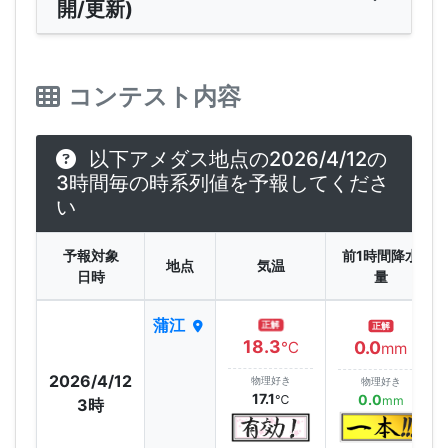
開/更新)
コンテスト内容
以下アメダス地点の2026/4/12の
3時間毎の時系列値を予報してくださ
い
予報対象
前1時間降水
地点
気温
日時
量
蒲江
正解
正解
18.3
0.0
℃
mm
2026/4/12
物理好き
物理好き
17.1
0.0
℃
mm
3時