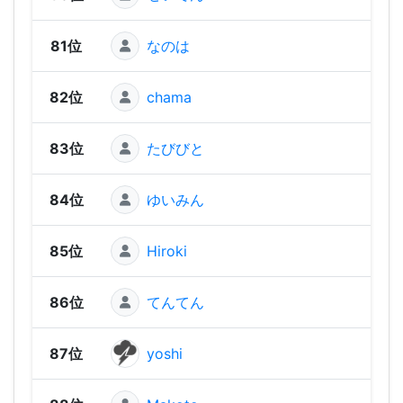
81位
なのは
84
82位
chama
84
83位
たびびと
83
84位
ゆいみん
80
85位
Hiroki
78
86位
てんてん
65
87位
yoshi
64