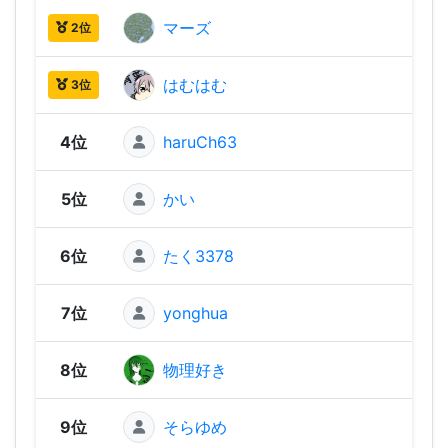
マーズ
1,96
2位
はむはむ
1,96
3位
4位
haruCh63
1,94
5位
かい
1,89
6位
たく3378
1,88
7位
yonghua
1,87
8位
物理好き
1,87
9位
そらゆめ
1,83