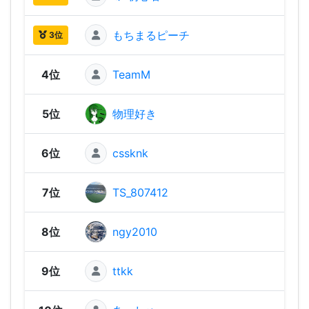
もちまるピーチ
1,52
3位
4位
TeamM
1,52
5位
物理好き
1,51
6位
cssknk
1,50
7位
TS_807412
1,49
8位
ngy2010
1,49
9位
ttkk
1,49