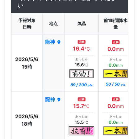
い
予報対象
前1時間降水
地点
気温
日時
量
龍神
正解
正解
16.4
0.0
℃
mm
2026/5/6
あっしゅ
あっしゅ
15.6
0.0
℃
mm
15時
50 / 50
89 / 200
pts
pts
龍神
正解
正解
15.7
0.0
℃
mm
2026/5/6
あっしゅ
あっしゅ
15.5
0.0
℃
mm
18時