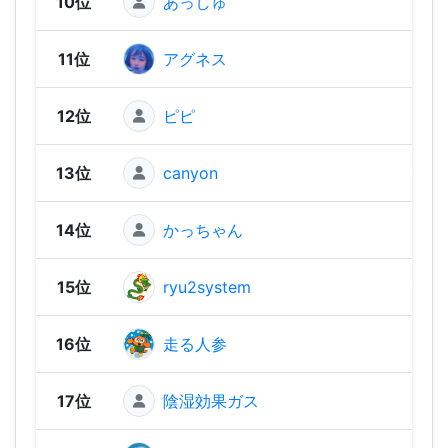
10位
あっしゅ
1,46
11位
アグネス
1,44
12位
ピピ
1,44
13位
canyon
1,44
14位
かっちゃん
1,39
15位
ryu2system
1,39
16位
走る人参
1,37
17位
陰湿効果ガス
1,37