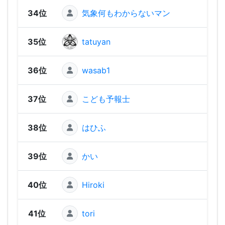
34位
気象何もわからないマン
1,15
35位
tatuyan
1,13
36位
wasab1
1,10
37位
こども予報士
1,09
38位
はひふ
1,09
39位
かい
1,03
40位
Hiroki
1,01
41位
tori
984