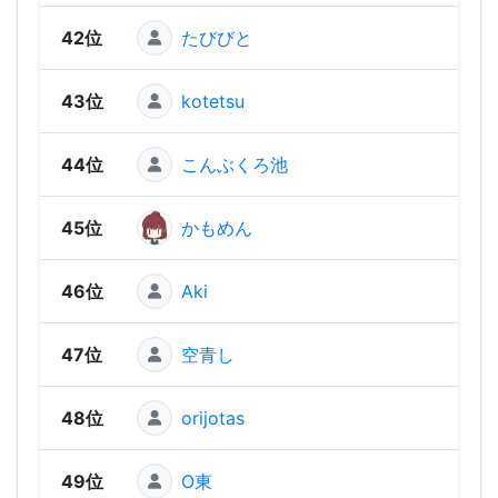
42位
たびびと
978
43位
kotetsu
97
44位
こんぶくろ池
965
45位
かもめん
954
46位
Aki
952
47位
空青し
918
48位
orijotas
893
49位
O東
892