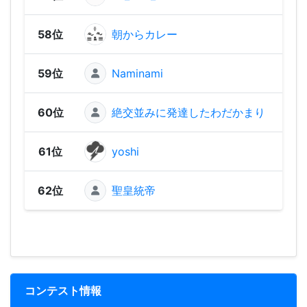
58位
朝からカレー
744
59位
Naminami
742
60位
絶交並みに発達したわだかまり
702
61位
yoshi
470
62位
聖皇統帝
301
コンテスト情報