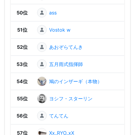
50位
ass
888
51位
Vostok w
884
52位
あおぞらてんき
849
53位
五月雨式指揮師
787
54位
鳩のインザーギ（本物）
782
55位
ヨシフ・スターリン
782
56位
てんてん
78
57位
Xx_RYO_xX
748