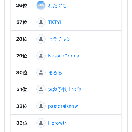
26位
わたぐも
1,25
27位
TKTYI
1,25
28位
ヒラチャン
1,23
29位
NessunDorma
1,23
30位
まるる
1,20
31位
気象予報士の卵
1,18
32位
pastoralsnow
1,16
33位
Herowtr
1,16