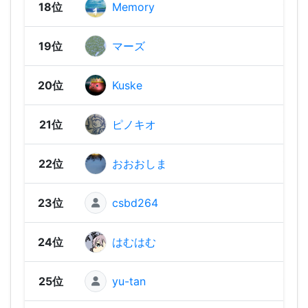
18位
Memory
1,36
19位
マーズ
1,36
20位
Kuske
1,34
21位
ピノキオ
1,34
22位
おおおしま
1,34
23位
csbd264
1,31
24位
はむはむ
1,29
25位
yu-tan
1,28