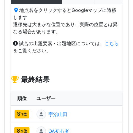
地点名をクリックするとGoogleマップに遷移
します
遷移先は大まかな位置であり、実際の位置とは異
なる場合があります。
試合の出題要素・出題地区については、
こちら
をご覧ください。
最終結果
順位
ユーザー
ス
宇治山田
1,68
1位
QA初心者
1,59
2位