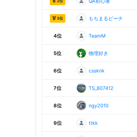
QA初心者
2位
もちまるピーチ
3位
4位
TeamM
5位
物理好き
6位
cssknk
7位
TS_807412
8位
ngy2010
9位
ttkk