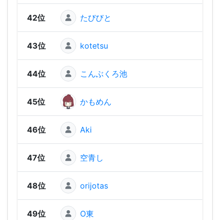
42位
たびびと
978
43位
kotetsu
97
44位
こんぶくろ池
965
45位
かもめん
954
46位
Aki
952
47位
空青し
918
48位
orijotas
893
49位
O東
892