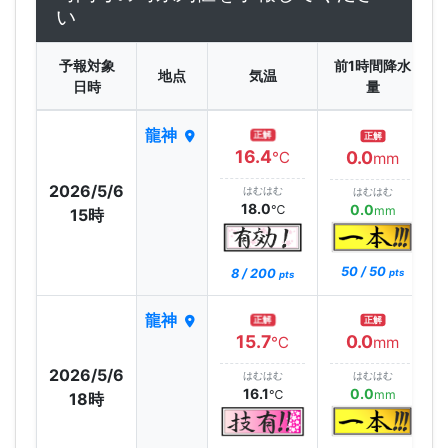
い
予報対象
前1時間降水
地点
気温
日時
量
龍神
正解
正解
16.4
0.0
℃
mm
2026/5/6
はむはむ
はむはむ
18.0
0.0
℃
mm
15時
50 / 50
8 / 200
pts
pts
龍神
正解
正解
15.7
0.0
℃
mm
2026/5/6
はむはむ
はむはむ
16.1
0.0
℃
mm
18時