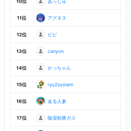
10位
あっしゅ
1,46
11位
アグネス
1,44
12位
ピピ
1,44
13位
canyon
1,44
14位
かっちゃん
1,39
15位
ryu2system
1,39
16位
走る人参
1,37
17位
陰湿効果ガス
1,37