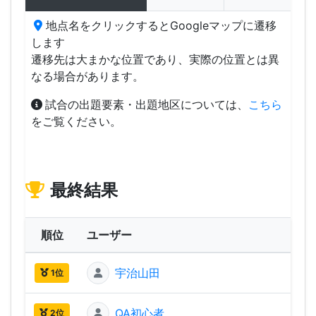
地点名をクリックするとGoogleマップに遷移
します
遷移先は大まかな位置であり、実際の位置とは異
なる場合があります。
試合の出題要素・出題地区については、
こちら
をご覧ください。
最終結果
順位
ユーザー
ス
宇治山田
1,68
1位
QA初心者
1,59
2位