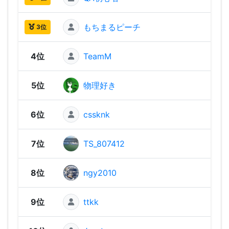
もちまるピーチ
1,52
3位
4位
TeamM
1,52
5位
物理好き
1,51
6位
cssknk
1,50
7位
TS_807412
1,49
8位
ngy2010
1,49
9位
ttkk
1,49