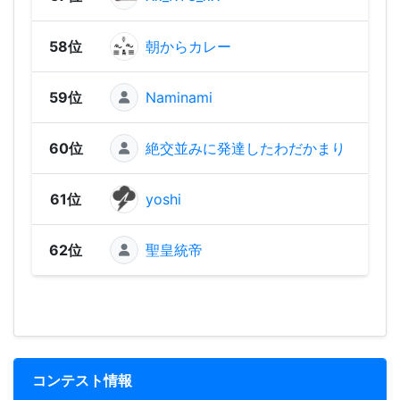
58位
朝からカレー
744
59位
Naminami
742
60位
絶交並みに発達したわだかまり
702
61位
yoshi
470
62位
聖皇統帝
301
コンテスト情報