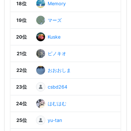
18位
Memory
1,36
19位
マーズ
1,36
20位
Kuske
1,34
21位
ピノキオ
1,34
22位
おおおしま
1,34
23位
csbd264
1,31
24位
はむはむ
1,29
25位
yu-tan
1,28