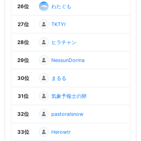
26位
わたぐも
1,25
27位
TKTYI
1,25
28位
ヒラチャン
1,23
29位
NessunDorma
1,23
30位
まるる
1,20
31位
気象予報士の卵
1,18
32位
pastoralsnow
1,16
33位
Herowtr
1,16