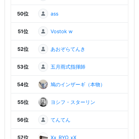
50位
ass
888
51位
Vostok w
884
52位
あおぞらてんき
849
53位
五月雨式指揮師
787
54位
鳩のインザーギ（本物）
782
55位
ヨシフ・スターリン
782
56位
てんてん
78
57位
Xx_RYO_xX
748