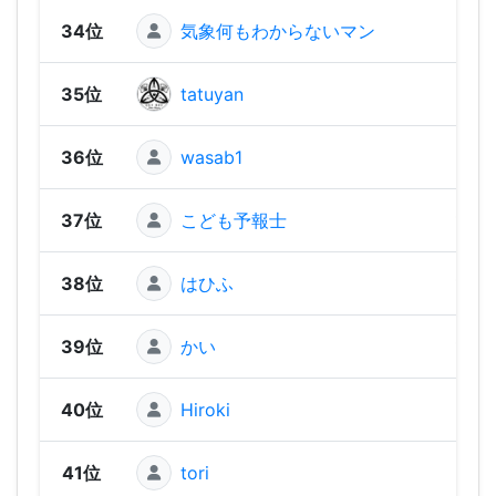
34位
気象何もわからないマン
1,15
35位
tatuyan
1,13
36位
wasab1
1,10
37位
こども予報士
1,09
38位
はひふ
1,09
39位
かい
1,03
40位
Hiroki
1,01
41位
tori
984