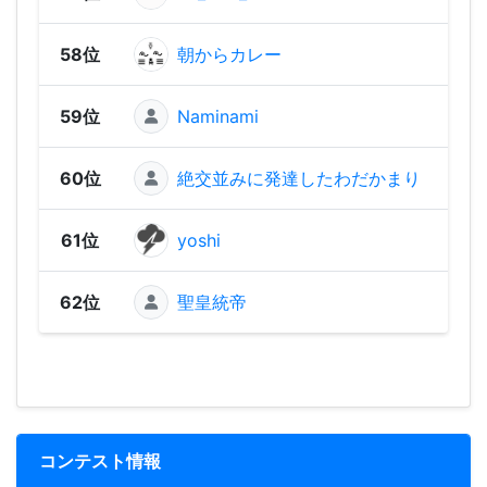
58位
朝からカレー
744
59位
Naminami
742
60位
絶交並みに発達したわだかまり
702
61位
yoshi
470
62位
聖皇統帝
301
コンテスト情報