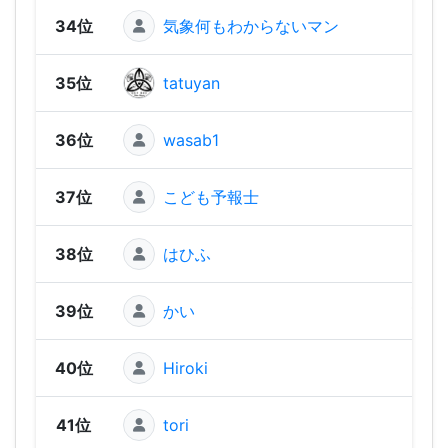
34位
気象何もわからないマン
1,15
35位
tatuyan
1,13
36位
wasab1
1,10
37位
こども予報士
1,09
38位
はひふ
1,09
39位
かい
1,03
40位
Hiroki
1,01
41位
tori
984