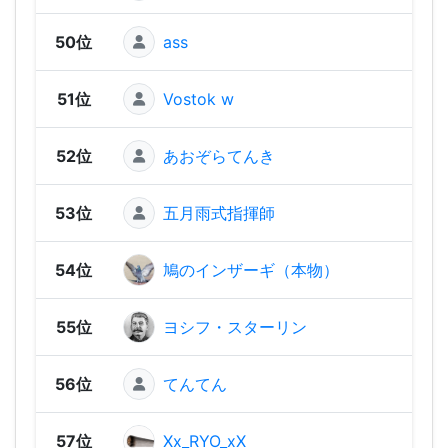
50位
ass
888
51位
Vostok w
884
52位
あおぞらてんき
849
53位
五月雨式指揮師
787
54位
鳩のインザーギ（本物）
782
55位
ヨシフ・スターリン
782
56位
てんてん
78
57位
Xx_RYO_xX
748