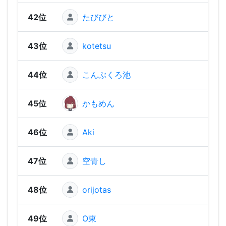
42位
たびびと
978
43位
kotetsu
97
44位
こんぶくろ池
965
45位
かもめん
954
46位
Aki
952
47位
空青し
918
48位
orijotas
893
49位
O東
892