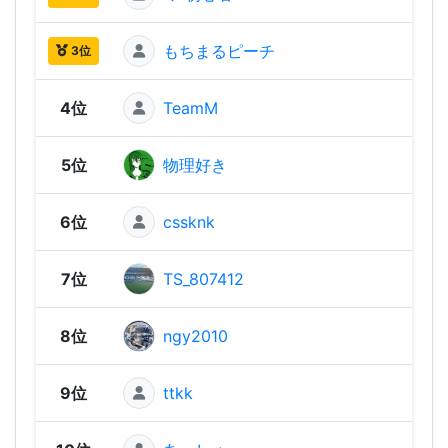
もちまるピーチ
1,52
3位
4位
TeamM
1,52
5位
物理好き
1,51
6位
cssknk
1,50
7位
TS_807412
1,49
8位
ngy2010
1,49
9位
ttkk
1,49