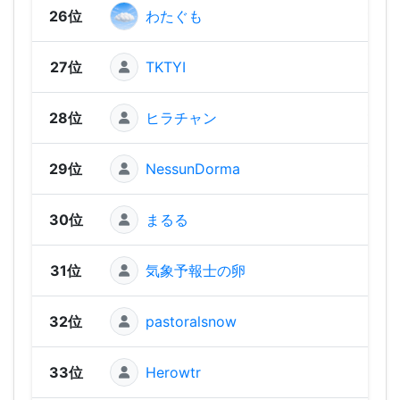
26位
わたぐも
1,25
27位
TKTYI
1,25
28位
ヒラチャン
1,23
29位
NessunDorma
1,23
30位
まるる
1,20
31位
気象予報士の卵
1,18
32位
pastoralsnow
1,16
33位
Herowtr
1,16