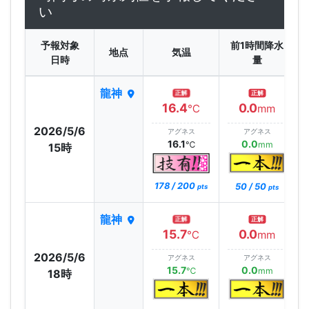
い
予報対象
前1時間降水
地点
気温
日時
量
龍神
正解
正解
16.4
0.0
℃
mm
2026/5/6
アグネス
アグネス
16.1
0.0
℃
mm
15時
178 / 200
50 / 50
pts
pts
龍神
正解
正解
15.7
0.0
℃
mm
2026/5/6
アグネス
アグネス
15.7
0.0
℃
mm
18時