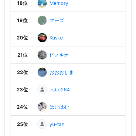
18位
Memory
1,36
19位
マーズ
1,36
20位
Kuske
1,34
21位
ピノキオ
1,34
22位
おおおしま
1,34
23位
csbd264
1,31
24位
はむはむ
1,29
25位
yu-tan
1,28