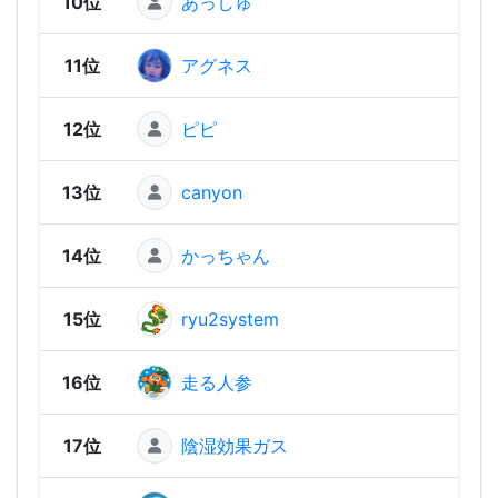
10位
あっしゅ
1,46
11位
アグネス
1,44
12位
ピピ
1,44
13位
canyon
1,44
14位
かっちゃん
1,39
15位
ryu2system
1,39
16位
走る人参
1,37
17位
陰湿効果ガス
1,37