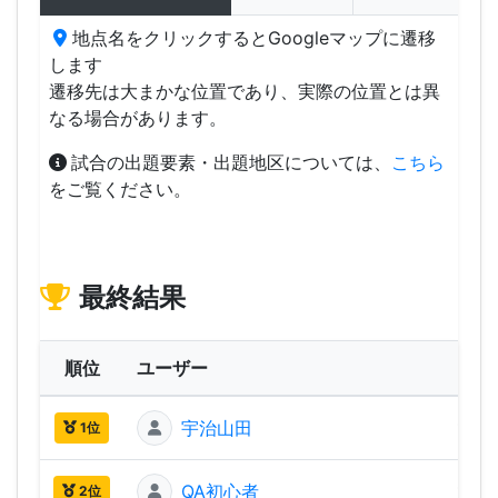
地点名をクリックするとGoogleマップに遷移
します
遷移先は大まかな位置であり、実際の位置とは異
なる場合があります。
試合の出題要素・出題地区については、
こちら
をご覧ください。
最終結果
順位
ユーザー
ス
宇治山田
1,68
1位
QA初心者
1,59
2位