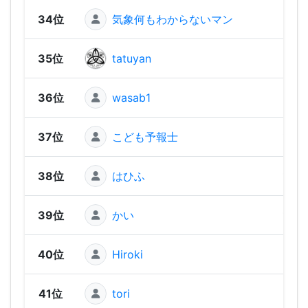
34位
気象何もわからないマン
1,15
35位
tatuyan
1,13
36位
wasab1
1,10
37位
こども予報士
1,09
38位
はひふ
1,09
39位
かい
1,03
40位
Hiroki
1,01
41位
tori
984