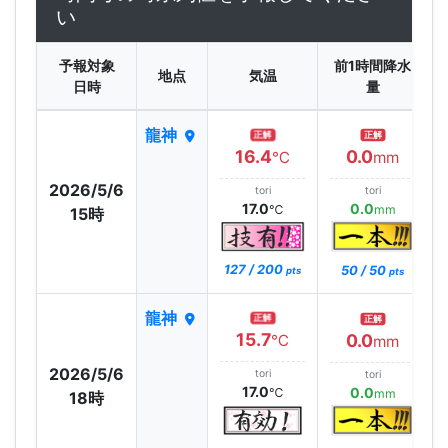
い
予報対象
前1時間降水
地点
気温
日時
量
龍神
正解
正解
16.4
0.0
℃
mm
2026/5/6
tori
tori
17.0
0.0
℃
mm
15時
127 / 200
50 / 50
pts
pts
龍神
正解
正解
15.7
0.0
℃
mm
2026/5/6
tori
tori
17.0
0.0
℃
mm
18時