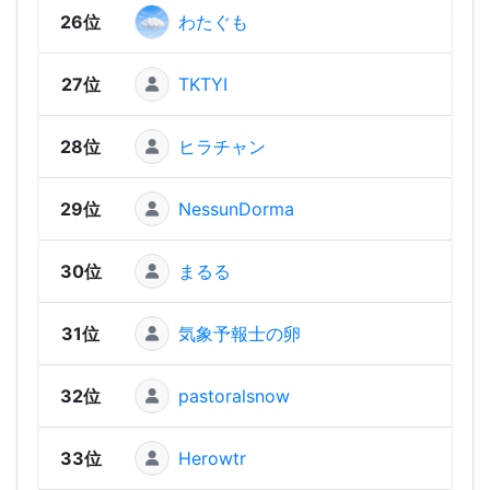
26位
わたぐも
1,25
27位
TKTYI
1,25
28位
ヒラチャン
1,23
29位
NessunDorma
1,23
30位
まるる
1,20
31位
気象予報士の卵
1,18
32位
pastoralsnow
1,16
33位
Herowtr
1,16