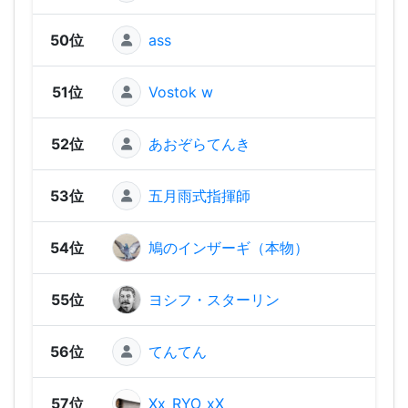
50位
ass
888
51位
Vostok w
884
52位
あおぞらてんき
849
53位
五月雨式指揮師
787
54位
鳩のインザーギ（本物）
782
55位
ヨシフ・スターリン
782
56位
てんてん
78
57位
Xx_RYO_xX
748