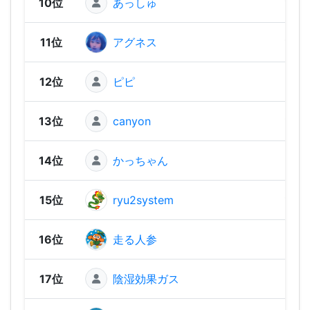
10位
あっしゅ
1,46
11位
アグネス
1,44
12位
ピピ
1,44
13位
canyon
1,44
14位
かっちゃん
1,39
15位
ryu2system
1,39
16位
走る人参
1,37
17位
陰湿効果ガス
1,37