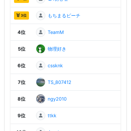
もちまるピーチ
1,52
3位
4位
TeamM
1,52
5位
物理好き
1,51
6位
cssknk
1,50
7位
TS_807412
1,49
8位
ngy2010
1,49
9位
ttkk
1,49