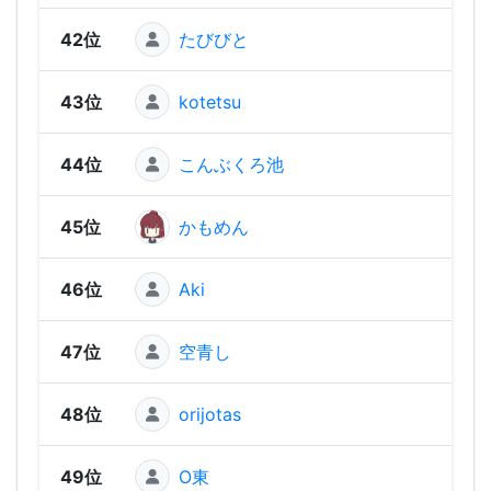
42位
たびびと
978
43位
kotetsu
97
44位
こんぶくろ池
965
45位
かもめん
954
46位
Aki
952
47位
空青し
918
48位
orijotas
893
49位
O東
892