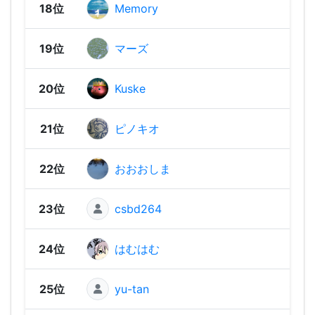
18位
Memory
1,36
19位
マーズ
1,36
20位
Kuske
1,34
21位
ピノキオ
1,34
22位
おおおしま
1,34
23位
csbd264
1,31
24位
はむはむ
1,29
25位
yu-tan
1,28