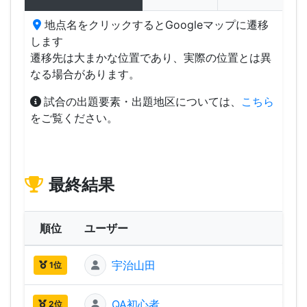
地点名をクリックするとGoogleマップに遷移
します
遷移先は大まかな位置であり、実際の位置とは異
なる場合があります。
試合の出題要素・出題地区については、
こちら
をご覧ください。
最終結果
順位
ユーザー
ス
宇治山田
1,68
1位
QA初心者
1,59
2位