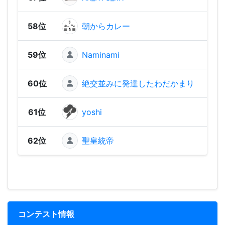
58位
朝からカレー
744
59位
Naminami
742
60位
絶交並みに発達したわだかまり
702
61位
yoshi
470
62位
聖皇統帝
301
コンテスト情報