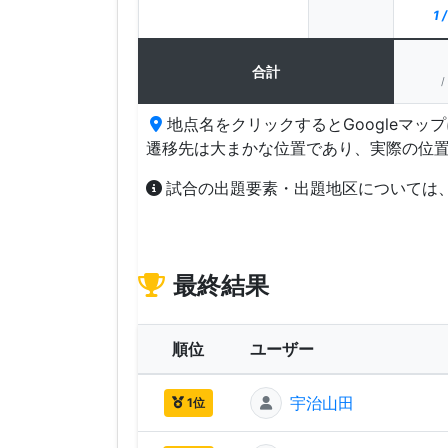
1 
合計
/
地点名をクリックするとGoogleマッ
遷移先は大まかな位置であり、実際の位
試合の出題要素・出題地区については
最終結果
順位
ユーザー
宇治山田
1位