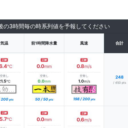
6午後の3時間毎の時系列値を予報してください
気温
前1時間降水量
風速
合計
正解
正解
正解
6.4
0.0
0.8
℃
mm
m/s
空青し
空青し
空青し
248
21.5
0.0
1.0
℃
mm
m/s
/ 450 pts
198 / 200
/ 200
50 / 50
pts
pts
pts
正解
正解
正解
5.7
0.0
℃
0.6
mm
m/s