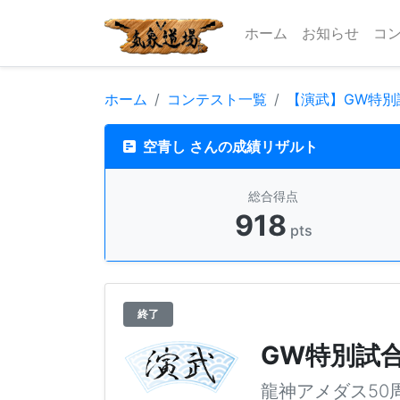
ホーム
お知らせ
コ
ホーム
コンテスト一覧
【演武】GW特別
空青し さんの成績リザルト
総合得点
918
pts
終了
GW特別試
龍神アメダス50