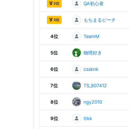
QA初心者
2位
もちまるピーチ
3位
4位
TeamM
5位
物理好き
6位
cssknk
7位
TS_807412
8位
ngy2010
9位
ttkk