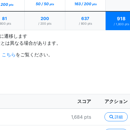
163 / 200
50 / 50
/ 200
pts
pts
pts
918
81
200
637
 800 pts
/ 200 pts
/ 800 pts
/ 1,800 pts
プに遷移します
置とは異なる場合があります。
、
こちら
をご覧ください。
スコア
アクション
1,684 pts
詳細