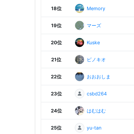
18位
Memory
19位
マーズ
20位
Kuske
21位
ピノキオ
22位
おおおしま
23位
csbd264
24位
はむはむ
25位
yu-tan