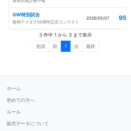
府県日統計値予報
GW特別試合
95
2026/05/07
龍神アメダス50周年記念コンテスト
3 件中 1 から 3 まで表示
先頭
前
1
次
最終
ホーム
初めての方へ
ルール
販売データについて