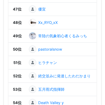
47位
優宜
452
48位
Xx_RYO_xX
418
49位
常陸の気象初心者くるみっち
41
50位
pastoralsnow
409
51位
ヒラチャン
380
52位
絶交並みに発達したわだかまり
378
53位
五月雨式指揮師
327
54位
Death Valley y
306