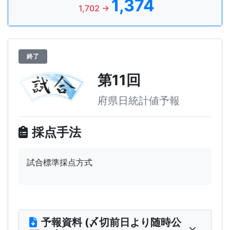
1,374
1,702 →
終了
第11回
府県日統計値予報
採点手法
試合標準採点方式
予報資料 (〆切前日より随時公