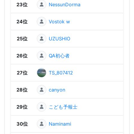
23位
NessunDorma
929
24位
Vostok w
881
25位
UZUSHIO
876
26位
QA初心者
826
27位
TS_807412
818
28位
canyon
78
29位
こども予報士
777
30位
Naminami
742