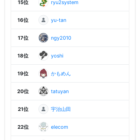
15位
ryu2system
1,04
16位
yu-tan
1,02
17位
ngy2010
1,02
18位
yoshi
1,01
19位
かもめん
1,01
20位
tatuyan
1,00
21位
宇治山田
1,00
22位
elecom
969