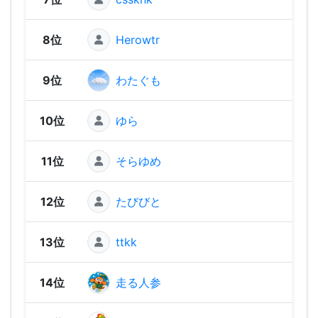
8位
Herowtr
1,14
9位
わたぐも
1,11
10位
ゆら
1,11
11位
そらゆめ
1,09
12位
たびびと
1,07
13位
ttkk
1,05
14位
走る人参
1,05