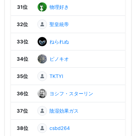
31位
物理好き
71
32位
聖皇統帝
676
33位
ねられぬ
637
34位
ピノキオ
613
35位
TKTYI
599
36位
ヨシフ・スターリン
598
37位
陰湿効果ガス
591
38位
csbd264
587