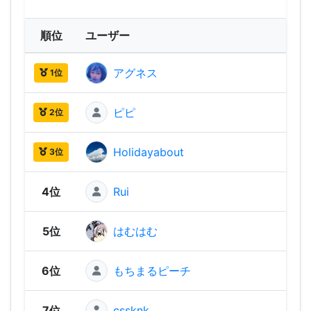
順位
ユーザー
ス
アグネス
1,91
1位
ピピ
1,49
2位
Holidayabout
1,36
3位
4位
Rui
1,31
5位
はむはむ
1,29
6位
もちまるピーチ
1,22
7位
cssknk
1,21