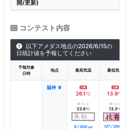
開/更新)
コンテスト内容
以下アメダス地点の2026/6/15の
日統計値を予報してください
予報対象
地点
最高気温
最低気温
日時
脇神
正解
正解
26.1
13.9
℃
℃
あっしゅ
あっしゅ
23.6
13.3
℃
℃
127 / 200
0 / 200
pts
pts