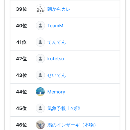
39位
朝からカレー
582
40位
TeamM
579
41位
てんてん
568
42位
kotetsu
561
43位
せいてん
536
44位
Memory
51
45位
気象予報士の卵
502
46位
鳩のインザーギ（本物）
490