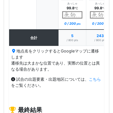
あっしゅ
あっしゅ
99.8
99.8
℃
℃
0 / 200
0 / 200
pts
pts
5
243
合計
/ 800 pts
/ 800 pts
地点名をクリックするとGoogleマップに遷移
します
遷移先は大まかな位置であり、実際の位置とは異
なる場合があります。
試合の出題要素・出題地区については、
こちら
をご覧ください。
最終結果