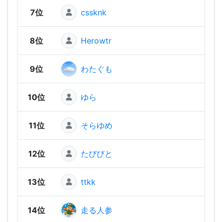
7位
cssknk
1,21
8位
Herowtr
1,14
9位
わたぐも
1,11
10位
ゆら
1,11
11位
そらゆめ
1,09
12位
たびびと
1,07
13位
ttkk
1,05
14位
走る人参
1,05