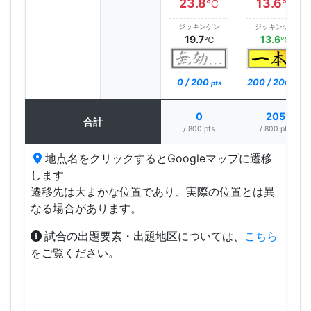
23.8
13.6
℃
℃
ジッキンゲン
ジッキンゲン
19.7
13.6
℃
℃
0 / 200
200 / 200
pts
pts
0
205
合計
/ 800 pts
/ 800 pts
地点名をクリックするとGoogleマップに遷移
します
遷移先は大まかな位置であり、実際の位置とは異
なる場合があります。
試合の出題要素・出題地区については、
こちら
をご覧ください。