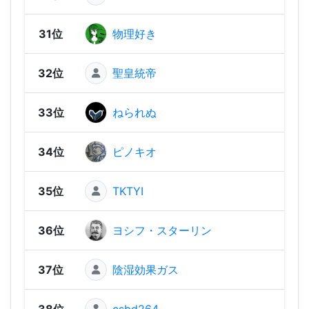
31位
物理好き
71
32位
聖皇統帝
676
33位
ねられぬ
637
34位
ピノキオ
613
35位
TKTYI
599
36位
ヨシフ・スターリン
598
37位
陰湿効果ガス
591
38位
csbd264
587