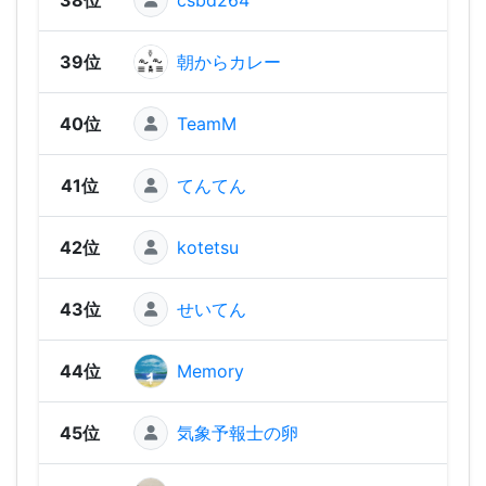
39位
朝からカレー
582
40位
TeamM
579
41位
てんてん
568
42位
kotetsu
561
43位
せいてん
536
44位
Memory
51
45位
気象予報士の卵
502