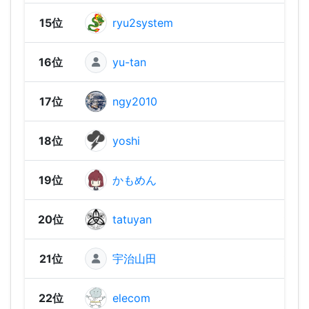
15位
ryu2system
1,04
16位
yu-tan
1,02
17位
ngy2010
1,02
18位
yoshi
1,01
19位
かもめん
1,01
20位
tatuyan
1,00
21位
宇治山田
1,00
22位
elecom
969