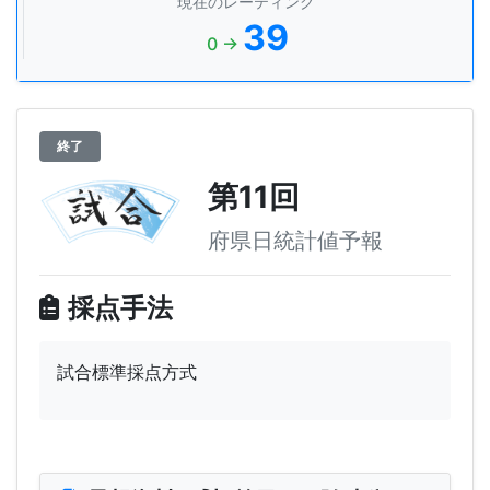
現在のレーティング
39
0 →
終了
第11回
府県日統計値予報
採点手法
試合標準採点方式