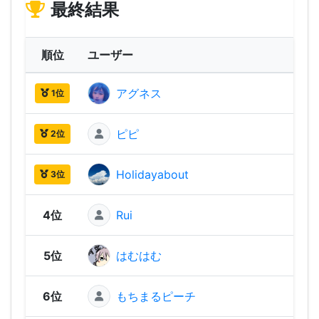
最終結果
順位
ユーザー
ス
アグネス
1,91
1位
ピピ
1,49
2位
Holidayabout
1,36
3位
4位
Rui
1,31
5位
はむはむ
1,29
6位
もちまるピーチ
1,22