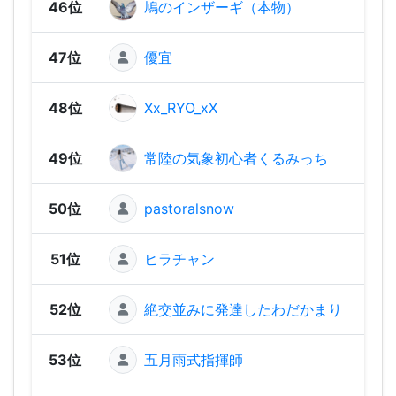
46位
鳩のインザーギ（本物）
490
47位
優宜
452
48位
Xx_RYO_xX
418
49位
常陸の気象初心者くるみっち
41
50位
pastoralsnow
409
51位
ヒラチャン
380
52位
絶交並みに発達したわだかまり
378
53位
五月雨式指揮師
327