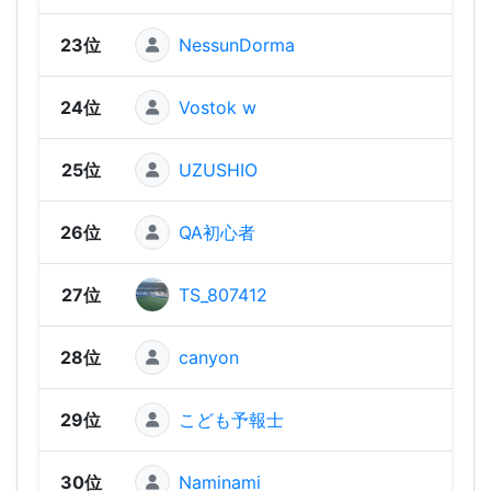
23位
NessunDorma
929
24位
Vostok w
881
25位
UZUSHIO
876
26位
QA初心者
826
27位
TS_807412
818
28位
canyon
78
29位
こども予報士
777
30位
Naminami
742