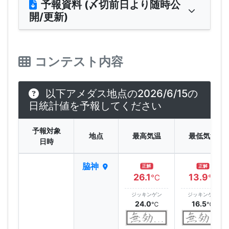
予報資料 (〆切前日より随時公
開/更新)
コンテスト内容
以下アメダス地点の2026/6/15の
日統計値を予報してください
予報対象
地点
最高気温
最低気温
日時
脇神
正解
正解
26.1
13.9
℃
℃
ジッキンゲン
ジッキンゲン
24.0
16.5
℃
℃