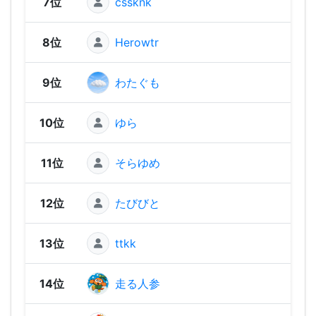
7位
cssknk
1,21
8位
Herowtr
1,14
9位
わたぐも
1,11
10位
ゆら
1,11
11位
そらゆめ
1,09
12位
たびびと
1,07
13位
ttkk
1,05
14位
走る人参
1,05