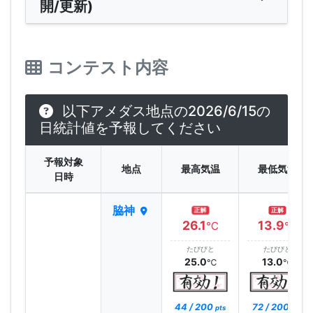
開/更新)
コンテスト内容
以下アメダス地点の2026/6/15の
日統計値を予報してください
予報対象
地点
最高気温
最低気温
日時
脇神
正解
正解
26.1
13.9
℃
℃
たびびと
たびびと
25.0
13.0
℃
℃
44 / 200
72 / 200
pts
pts