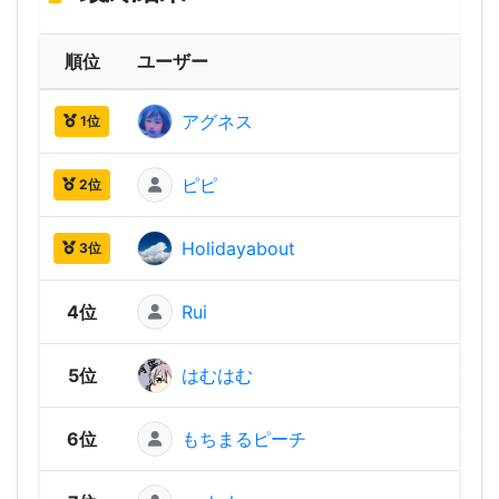
順位
ユーザー
ス
アグネス
1,91
1位
ピピ
1,49
2位
Holidayabout
1,36
3位
4位
Rui
1,31
5位
はむはむ
1,29
6位
もちまるピーチ
1,22