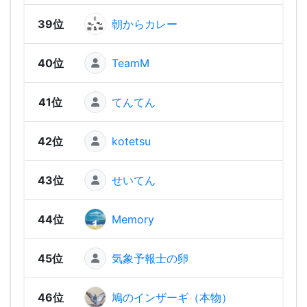
39位
朝からカレー
582
40位
TeamM
579
41位
てんてん
568
42位
kotetsu
561
43位
せいてん
536
44位
Memory
51
45位
気象予報士の卵
502
46位
鳩のインザーギ（本物）
490