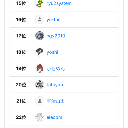
15位
ryu2system
1,04
16位
yu-tan
1,02
17位
ngy2010
1,02
18位
yoshi
1,01
19位
かもめん
1,01
20位
tatuyan
1,00
21位
宇治山田
1,00
22位
elecom
969