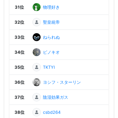
31位
物理好き
71
32位
聖皇統帝
676
33位
ねられぬ
637
34位
ピノキオ
613
35位
TKTYI
599
36位
ヨシフ・スターリン
598
37位
陰湿効果ガス
591
38位
csbd264
587