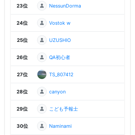
23位
NessunDorma
929
24位
Vostok w
881
25位
UZUSHIO
876
26位
QA初心者
826
27位
TS_807412
818
28位
canyon
78
29位
こども予報士
777
30位
Naminami
742