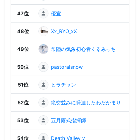
47位
優宜
452
48位
Xx_RYO_xX
418
49位
常陸の気象初心者くるみっち
41
50位
pastoralsnow
409
51位
ヒラチャン
380
52位
絶交並みに発達したわだかまり
378
53位
五月雨式指揮師
327
54位
Death Valley y
306