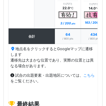
たびびと
たびびと
22.0
14.0
℃
℃
163 / 200
3 / 200
pts
pts
64
434
合計
/ 800 pts
/ 800 pts
地点名をクリックするとGoogleマップに遷移
します
遷移先は大まかな位置であり、実際の位置とは異
なる場合があります。
試合の出題要素・出題地区については、
こちら
をご覧ください。
最終結果