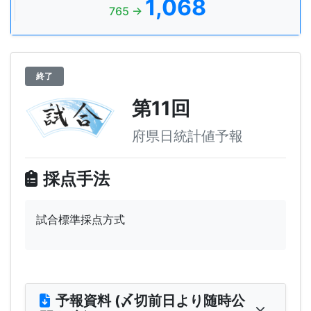
1,068
765 →
終了
第11回
府県日統計値予報
採点手法
試合標準採点方式
予報資料 (〆切前日より随時公